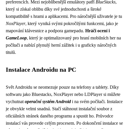
preferencích. Mezi nejoblíbenější emulátory patří
BlueStacks
,
který si získal oblibu díky své jednoduchosti a široké
kompatibilitě s hrami a aplikacemi. Pro náročnější uživatele je tu
NoxPlayer
, který vyniká svými pokročilými funkcemi, jako je
mapování klávesnice a podpora gamepadu.
Hráči ocení i
GameLoop
, který je optimalizovaný pro hraní mobilních her na
počítači a nabízí plynulý herní zážitek i u graficky náročných
titulů.
Instalace Androidu na PC
Svět Androidu se neomezuje pouze na telefony a tablety. Díky
softwaru jako Bluestacks, NoxPlayer nebo LDPlayer si můžete
vychutnat
operační systém Android
i na svém počítači. Instalace
je obvykle velmi snadná. Stačí stáhnout instalační soubor z
oficiálních stránek daného programu a spustit ho. Průvodce
instalací vás provede celým procesem. Po dokončení instalace se