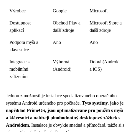
Výrobce
Google
Microsoft
Dostupnost
Obchod Play a
Microsoft Store a
aplikací
další zdroje
další zdroje
Podpora myši a
Ano
Ano
klávesnice
Integrace s
Výborná
Dobrá (Android
mobilními
(Android)
a iOS)
zařízeními
Jednou z možností je instalace specializovaného operačního
systému Android určeného pro počítače.
Tyto systémy, jako je
například PrimeOS, jsou optimalizované pro použití s myší
a klávesnicí a nabízejí plnohodnotný desktopový zážitek s
Androidem.
Instalace je obvykle snadná a přímočará, takže si s