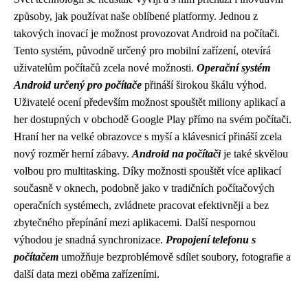
způsoby, jak používat naše oblíbené platformy. Jednou z
takových inovací je možnost provozovat Android na počítači.
Tento systém, původně určený pro mobilní zařízení, otevírá
uživatelům počítačů zcela nové možnosti.
Operační systém
Android určený pro počítače
přináší širokou škálu výhod.
Uživatelé ocení především možnost spouštět miliony aplikací a
her dostupných v obchodě Google Play přímo na svém počítači.
Hraní her na velké obrazovce s myší a klávesnicí přináší zcela
nový rozměr herní zábavy.
Android na počítači
je také skvělou
volbou pro multitasking. Díky možnosti spouštět více aplikací
současně v oknech, podobně jako v tradičních počítačových
operačních systémech, zvládnete pracovat efektivněji a bez
zbytečného přepínání mezi aplikacemi. Další nespornou
výhodou je snadná synchronizace.
Propojení telefonu s
počítačem
umožňuje bezproblémově sdílet soubory, fotografie a
další data mezi oběma zařízeními.