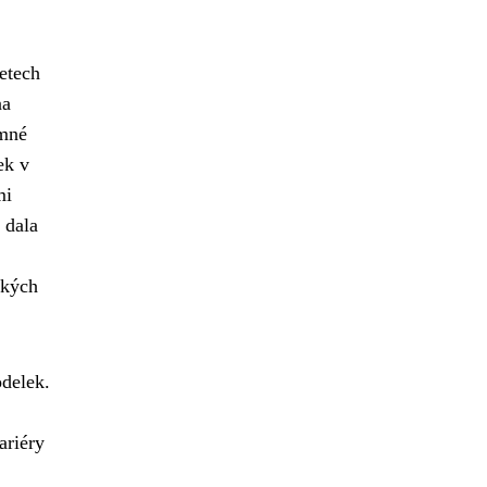
etech
na
amné
ek v
mi
 dala
ckých
odelek.
ariéry