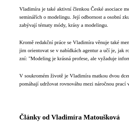
Vladimíra je také aktivní členkou České asociace m
seminářích o modelingu. Její odbornost a osobní zku
zabývají tématy módy, krásy a modelingu.
Kromě redakční práce se Vladimíra věnuje také me
jim orientovat se v nabídkách agentur a učí je, jak 
zní: "Modeling je krásná profese, ale vyžaduje info
V soukromém životě je Vladimíra matkou dvou dcer a
pomáhají udržovat rovnováhu mezi náročnou prací 
Články od Vladimíra Matoušková