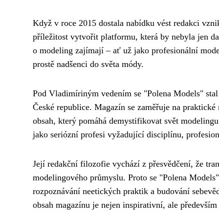
Když v roce 2015 dostala nabídku vést redakci vzni
příležitost vytvořit platformu, která by nebyla jen
o modeling zajímají – ať už jako profesionální mod
prostě nadšenci do světa módy.
Pod Vladimíriným vedením se "Polena Models" sta
České republice. Magazín se zaměřuje na praktické r
obsah, který pomáhá demystifikovat svět modelingu.
jako seriózní profesi vyžadující disciplínu, profesion
Její redakční filozofie vychází z přesvědčení, že tr
modelingového průmyslu. Proto se "Polena Models" 
rozpoznávání neetických praktik a budování sebevěd
obsah magazínu je nejen inspirativní, ale předevší