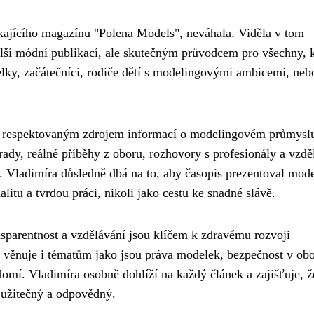
kajícího magazínu "Polena Models", neváhala. Viděla v tom
 další módní publikací, ale skutečným průvodcem pro všechny, 
elky, začátečníci, rodiče dětí s modelingovými ambicemi, neb
l respektovaným zdrojem informací o modelingovém průmysl
ady, reálné příběhy z oboru, rozhovory s profesionály a vzdě
 Vladimíra důsledně dbá na to, aby časopis prezentoval mod
alitu a tvrdou práci, nikoli jako cestu ke snadné slávě.
ansparentnost a vzdělávání jsou klíčem k zdravému rozvoji
věnuje i tématům jako jsou práva modelek, bezpečnost v obo
omí. Vladimíra osobně dohlíží na každý článek a zajišťuje, ž
m užitečný a odpovědný.