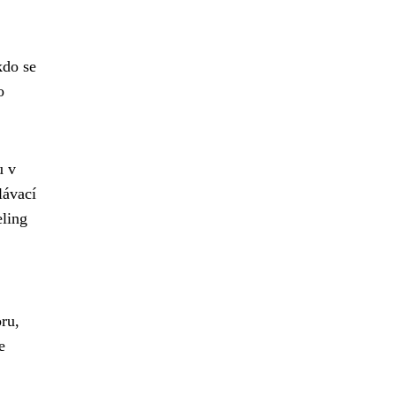
kdo se
o
u v
lávací
eling
ru,
e