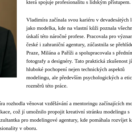
která spojuje profesionalitu s lidským přístupem.
Vladimíra začínala svou kariéru v devadesátých l
jako modelka, kde na vlastní kůži poznala všech
úskalí této náročné profese. Pracovala pro význ
české i zahraniční agentury, zúčastnila se přehlíd
Praze, Milána a Paříži a spolupracovala s přední
fotografy a designéry. Tato praktická zkušenost jí
hluboké pochopení nejen technických aspektů
modelingu, ale především psychologických a eti
rozměrů této práce.
ra rozhodla věnovat vzdělávání a mentoringu začínajících m
ce, což jí umožnilo propojit kreativní stránku modelingu s
nzultantka pro modelingové agentury, kde pomáhala rozvíjet k
ionality v oboru.