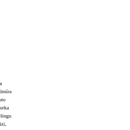
a
dimíra
uto
torka
lingu
zi,