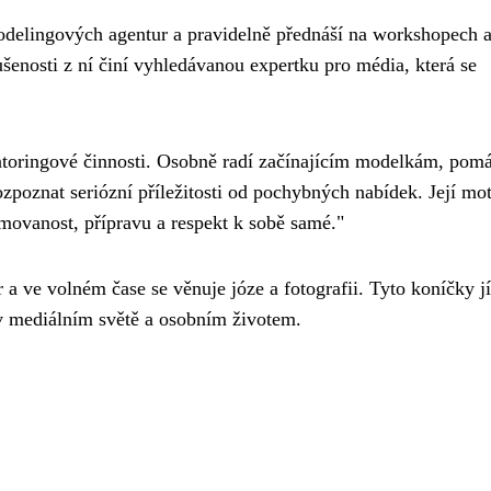
odelingových agentur a pravidelně přednáší na workshopech 
šenosti z ní činí vyhledávanou expertku pro média, která se
ntoringové činnosti. Osobně radí začínajícím modelkám, pom
rozpoznat seriózní příležitosti od pochybných nabídek. Její mo
rmovanost, přípravu a respekt k sobě samé."
 ve volném čase se věnuje józe a fotografii. Tyto koníčky jí
v mediálním světě a osobním životem.