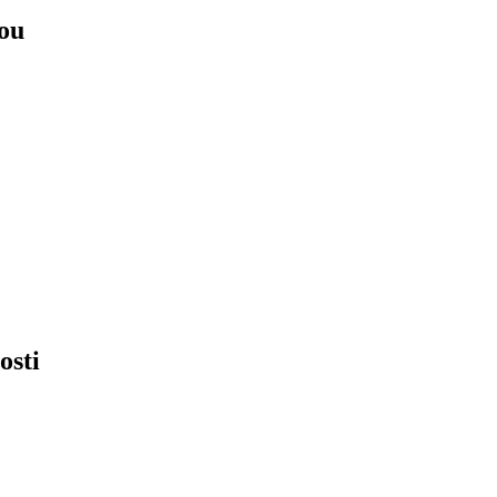
ou
osti