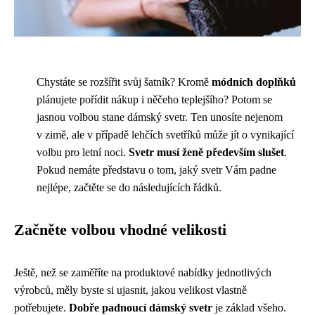
Chystáte se rozšířit svůj šatník? Kromě
módních doplňků
plánujete pořídit nákup i něčeho teplejšího? Potom se
jasnou volbou stane dámský svetr. Ten unosíte nejenom
v zimě, ale v případě lehčích svetříků může jít o vynikající
volbu pro letní noci.
Svetr musí ženě především slušet
.
Pokud nemáte představu o tom, jaký svetr Vám padne
nejlépe, začtěte se do následujících řádků.
Začněte volbou vhodné velikosti
Ještě, než se zaměříte na produktové nabídky jednotlivých
výrobců, měly byste si ujasnit, jakou velikost vlastně
potřebujete.
Dobře padnoucí dámský svetr
je základ všeho.