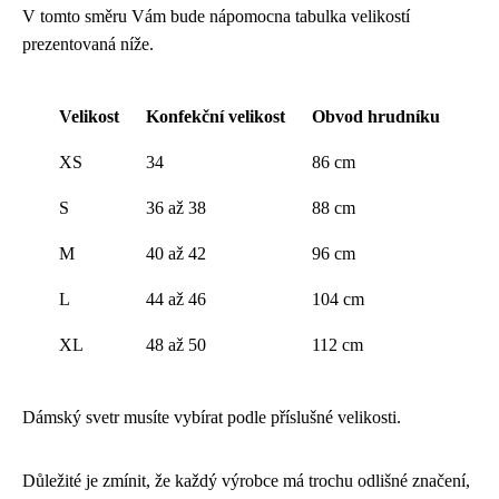
V tomto směru Vám bude nápomocna tabulka velikostí
prezentovaná níže.
Velikost
Konfekční velikost
Obvod hrudníku
XS
34
86 cm
S
36 až 38
88 cm
M
40 až 42
96 cm
L
44 až 46
104 cm
XL
48 až 50
112 cm
Dámský svetr musíte vybírat podle příslušné velikosti.
Důležité je zmínit, že každý výrobce má trochu odlišné značení,