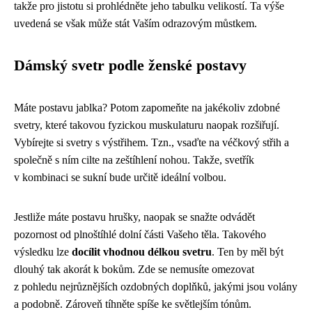
takže pro jistotu si prohlédněte jeho tabulku velikostí. Ta výše
uvedená se však může stát Vaším odrazovým můstkem.
Dámský svetr podle ženské postavy
Máte postavu jablka? Potom zapomeňte na jakékoliv zdobné
svetry, které takovou fyzickou muskulaturu naopak rozšiřují.
Vybírejte si svetry s výstřihem. Tzn., vsaďte na véčkový střih a
společně s ním cilte na zeštíhlení nohou. Takže, svetřík
v kombinaci se sukní bude určitě ideální volbou.
Jestliže máte postavu hrušky, naopak se snažte odvádět
pozornost od plnoštíhlé dolní části Vašeho těla. Takového
výsledku lze
docílit vhodnou délkou svetru
. Ten by měl být
dlouhý tak akorát k bokům. Zde se nemusíte omezovat
z pohledu nejrůznějších ozdobných doplňků, jakými jsou volány
a podobně. Zároveň tíhněte spíše ke světlejším tónům.