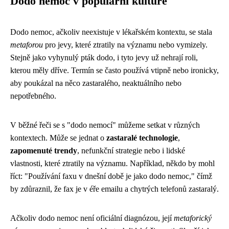
Dodo nemoc v populární kultuře
Dodo nemoc, ačkoliv neexistuje v lékařském kontextu, se stala
metaforou
pro jevy, které ztratily na významu nebo vymizely.
Stejně jako vyhynulý pták dodo, i tyto jevy už nehrají roli,
kterou měly dříve. Termín se často používá vtipně nebo ironicky,
aby poukázal na něco zastaralého, neaktuálního nebo
nepotřebného.
V běžné řeči se s "dodo nemocí" můžeme setkat v různých
kontextech. Může se jednat o
zastaralé technologie
,
zapomenuté trendy
, nefunkční strategie nebo i lidské
vlastnosti, které ztratily na významu. Například, někdo by mohl
říct: "Používání faxu v dnešní době je jako dodo nemoc," čímž
by zdůraznil, že fax je v éře emailu a chytrých telefonů zastaralý.
Ačkoliv dodo nemoc není oficiální diagnózou, její
metaforický