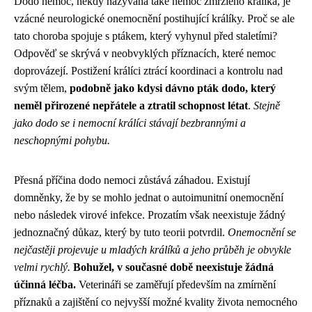
Dodo nemoc, někdy nazývaná také nemoc zmrzlého králíka, je
vzácné neurologické onemocnění postihující králíky. Proč se ale
tato choroba spojuje s ptákem, který vyhynul před staletími?
Odpověď se skrývá v neobvyklých příznacích, které nemoc
doprovázejí. Postižení králíci ztrácí koordinaci a kontrolu nad
svým tělem,
podobně jako kdysi dávno pták dodo, který
neměl přirozené nepřátele a ztratil schopnost létat
.
Stejně
jako dodo se i nemocní králíci stávají bezbrannými a
neschopnými pohybu.
Přesná příčina dodo nemoci zůstává záhadou. Existují
domněnky, že by se mohlo jednat o autoimunitní onemocnění
nebo následek virové infekce. Prozatím však neexistuje žádný
jednoznačný důkaz, který by tuto teorii potvrdil.
Onemocnění se
nejčastěji projevuje u mladých králíků a jeho průběh je obvykle
velmi rychlý.
Bohužel, v současné době neexistuje žádná
účinná léčba.
Veterináři se zaměřují především na zmírnění
příznaků a zajištění co nejvyšší možné kvality života nemocného