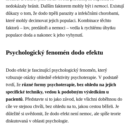
nedokázaly bránit. Dalším faktorem mohly být i
nemoci
. Existují
důkazy o tom, že dodo trpěli parazity a infekčními chorobami,
které mohly decimovat jejich populaci. Kombinace těchto
faktorů – lov, predátoři a nemoci – vedla k rychlému úbytku
populace doda a nakonec k jeho vyhynutí.
Psychologický fenomén dodo efektu
Dodo efekt je fascinující psychologický fenomén, který
vzbuzuje otázky ohledně efektivity psychoterapie. V podstatě
tvrdí, že
různé formy psychoterapie, bez ohledu na jejich
specifické techniky, vedou k podobným výsledkům u
pacientů
. Představte si to jako závod, kde všichni doběhnou do
cíle ve stejnou chvíli, bez ohledu na to, jakou cestou běželi. Je
důležité si uvědomit, že dodo efekt není nemoc, ale spíše teorie
diskutovaná v oblasti psychologie.