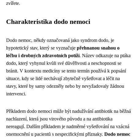
zvířete.
Charakteristika dodo nemoci
Dodo nemoc, někdy označovaná jako syndrom dodo, je
hypotetický stav, který se vyznačuje
přehnanou snahou o
léčbu i drobných zdravotních potíží
. Název odkazuje na ptáka
dodo, který vyhynul kvůli své důvěřivosti a neschopnosti se
bránit. V kontextu medicíny se tento termín používá k popsání
situace, kdy se lidé nechávají zbytečně vyšetřovat a léčit na
stavy, které by samy odezněly nebo by nevyžadovaly žádnou
intervenci.
Příkladem dodo nemoci může být nadužívání antibiotik na běžná
nachlazení, která jsou virového původu a na antibiotika
nereagují. Dalším příkladem je nadměrné vyšetřování na vzácná
onemocnění u pacientů s nespecifickými příznaky.
Dodo nemoc