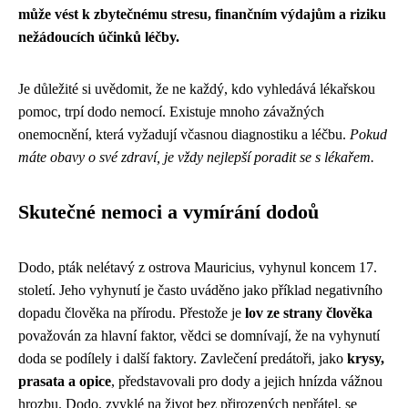
může vést k zbytečnému stresu, finančním výdajům a riziku
nežádoucích účinků léčby.
Je důležité si uvědomit, že ne každý, kdo vyhledává lékařskou
pomoc, trpí dodo nemocí. Existuje mnoho závažných
onemocnění, která vyžadují včasnou diagnostiku a léčbu.
Pokud
máte obavy o své zdraví, je vždy nejlepší poradit se s lékařem.
Skutečné nemoci a vymírání dodoů
Dodo, pták nelétavý z ostrova Mauricius, vyhynul koncem 17.
století. Jeho vyhynutí je často uváděno jako příklad negativního
dopadu člověka na přírodu. Přestože je
lov ze strany člověka
považován za hlavní faktor, vědci se domnívají, že na vyhynutí
doda se podílely i další faktory. Zavlečení predátoři, jako
krysy,
prasata a opice
, představovali pro dody a jejich hnízda vážnou
hrozbu. Dodo, zvyklé na život bez přirozených nepřátel, se