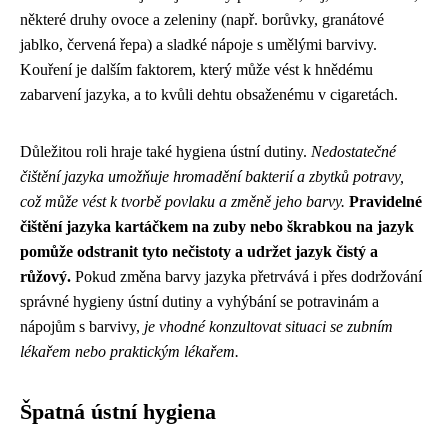
některé druhy ovoce a zeleniny (např. borůvky, granátové
jablko, červená řepa) a sladké nápoje s umělými barvivy.
Kouření je dalším faktorem, který může vést k hnědému
zabarvení jazyka, a to kvůli dehtu obsaženému v cigaretách.
Důležitou roli hraje také hygiena ústní dutiny.
Nedostatečné
čištění jazyka umožňuje hromadění bakterií a zbytků potravy,
což může vést k tvorbě povlaku a změně jeho barvy.
Pravidelné
čištění jazyka kartáčkem na zuby nebo škrabkou na jazyk
pomůže odstranit tyto nečistoty a udržet jazyk čistý a
růžový.
Pokud změna barvy jazyka přetrvává i přes dodržování
správné hygieny ústní dutiny a vyhýbání se potravinám a
nápojům s barvivy,
je vhodné konzultovat situaci se zubním
lékařem nebo praktickým lékařem.
Špatná ústní hygiena