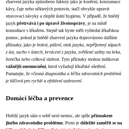
zbarvení jazyka způsobeno faktory jako je kouření, konzumace
kávy, čaje nebo některých potravin, stačí obvykle upravit
stravovací návyky a zlepšit ústní hygienu. V případě, že hnědý
jazyk
přetrvává i po úpravě životosprávy
, je na místě
konzultace s lékařem. Stejně tak byste měli vyhledat lékařskou
pomoc, pokud je hnědé zbarvení jazyka doprovázeno dalšími
příznaky, jako je
bolest, pálení, otok jazyka, nepříjemný zápach
z úst, sucho v ústech, krvácení z jazyka, zvětšené uzliny na krku,
horečka nebo celková slabost
. Tyto příznaky mohou indikovat
vážnější onemocnění
, která vyžadují lékařské ošetření.
Pamatujte, že
včasná diagnostika a léčba zdravotních problémů
je klíčová pro rychlé a efektivní uzdravení
.
Domácí léčba a prevence
Hnědý jazyk sám o sobě není nemoc, ale spíše
příznakem
jiného zdravotního problému
. Proto je
důležité zaměřit se na