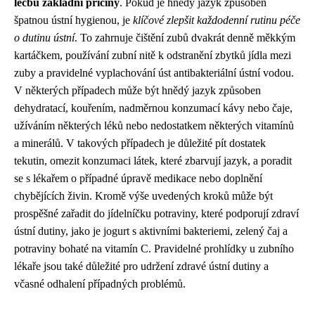
léčbu základní příčiny
. Pokud je hnědý jazyk způsoben
špatnou ústní hygienou, je
klíčové zlepšit každodenní rutinu péče
o dutinu ústní
. To zahrnuje čištění zubů dvakrát denně měkkým
kartáčkem, používání zubní nitě k odstranění zbytků jídla mezi
zuby a pravidelné vyplachování úst antibakteriální ústní vodou.
V některých případech může být hnědý jazyk způsoben
dehydratací, kouřením, nadměrnou konzumací kávy nebo čaje,
užíváním některých léků nebo nedostatkem některých vitamínů
a minerálů. V takových případech je důležité pít dostatek
tekutin, omezit konzumaci látek, které zbarvují jazyk, a poradit
se s lékařem o případné úpravě medikace nebo doplnění
chybějících živin. Kromě výše uvedených kroků může být
prospěšné zařadit do jídelníčku potraviny, které podporují zdraví
ústní dutiny, jako je jogurt s aktivními bakteriemi, zelený čaj a
potraviny bohaté na vitamín C. Pravidelné prohlídky u zubního
lékaře jsou také důležité pro udržení zdravé ústní dutiny a
včasné odhalení případných problémů.