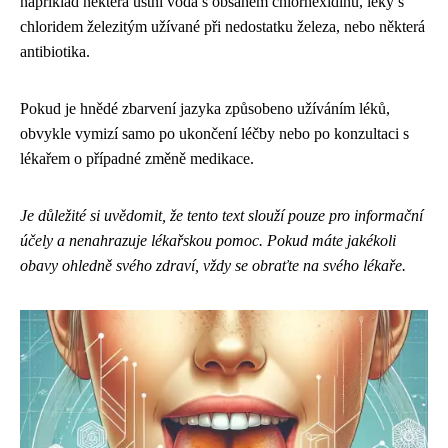
například některá ústní voda s obsahem chlorhexidinu, léky s
chloridem železitým užívané při nedostatku železa, nebo některá
antibiotika.
Pokud je hnědé zbarvení jazyka způsobeno užíváním léků,
obvykle vymizí samo po ukončení léčby nebo po konzultaci s
lékařem o případné změně medikace.
Je důležité si uvědomit, že tento text slouží pouze pro informační
účely a nenahrazuje lékařskou pomoc. Pokud máte jakékoli
obavy ohledně svého zdraví, vždy se obraťte na svého lékaře.