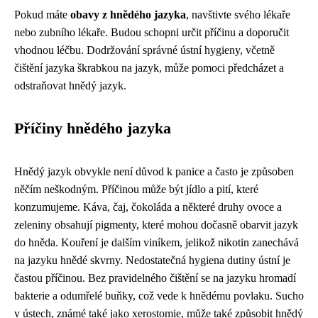
Pokud máte
obavy z hnědého jazyka
, navštivte svého lékaře
nebo zubního lékaře. Budou schopni určit příčinu a doporučit
vhodnou léčbu. Dodržování správné ústní hygieny, včetně
čištění jazyka škrabkou na jazyk, může pomoci předcházet a
odstraňovat hnědý jazyk.
Příčiny hnědého jazyka
Hnědý jazyk obvykle není důvod k panice a často je způsoben
něčím neškodným. Příčinou může být jídlo a pití, které
konzumujeme. Káva, čaj, čokoláda a některé druhy ovoce a
zeleniny obsahují pigmenty, které mohou dočasně obarvit jazyk
do hněda. Kouření je dalším viníkem, jelikož nikotin zanechává
na jazyku hnědé skvrny. Nedostatečná hygiena dutiny ústní je
častou příčinou. Bez pravidelného čištění se na jazyku hromadí
bakterie a odumřelé buňky, což vede k hnědému povlaku. Sucho
v ústech, známé také jako xerostomie, může také způsobit hnědý