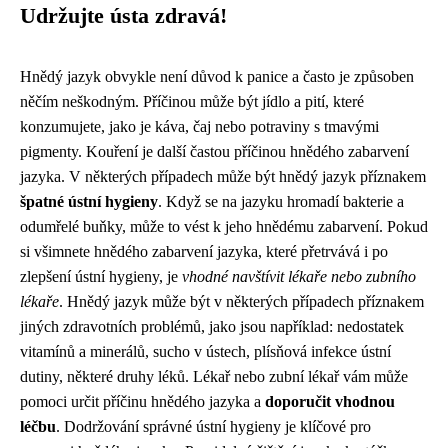
Udržujte ústa zdravá!
Hnědý jazyk obvykle není důvod k panice a často je způsoben
něčím neškodným. Příčinou může být jídlo a pití, které
konzumujete, jako je káva, čaj nebo potraviny s tmavými
pigmenty. Kouření je další častou příčinou hnědého zabarvení
jazyka. V některých případech může být hnědý jazyk příznakem
špatné ústní hygieny
. Když se na jazyku hromadí bakterie a
odumřelé buňky, může to vést k jeho hnědému zabarvení. Pokud
si všimnete hnědého zabarvení jazyka, které přetrvává i po
zlepšení ústní hygieny, je
vhodné navštívit lékaře nebo zubního
lékaře
. Hnědý jazyk může být v některých případech příznakem
jiných zdravotních problémů, jako jsou například: nedostatek
vitamínů a minerálů, sucho v ústech, plísňová infekce ústní
dutiny, některé druhy léků. Lékař nebo zubní lékař vám může
pomoci určit příčinu hnědého jazyka a
doporučit vhodnou
léčbu
. Dodržování správné ústní hygieny je klíčové pro