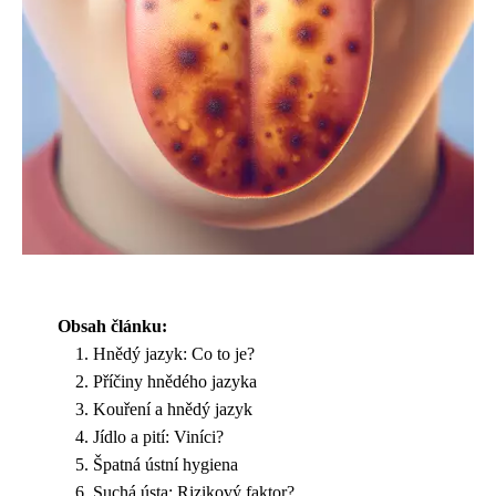
Obsah článku:
Hnědý jazyk: Co to je?
Příčiny hnědého jazyka
Kouření a hnědý jazyk
Jídlo a pití: Viníci?
Špatná ústní hygiena
Suchá ústa: Rizikový faktor?