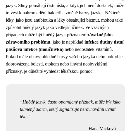
jazyk. Sliny pomáhají čistit ústa, a když jich není dostatek, může
to vést k nahromadění bakterií a změně barvy jazyka. Některé
léky, jako jsou antibiotika a léky obsahující bizmut, mohou také
způsobit hnědý jazyk jako vedlejší účinek. Ve vzácných
případech může být hnědý jazyk příznakem
závažnějšího
zdravotního problému
, jako je například
infekce dutiny ústní
,
plísňová infekce (moučnivka)
nebo nedostatek vitamínů.
Pokud máte obavy ohledně barvy vašeho jazyka nebo pokud je
doprovázena bolestí, otokem nebo jinými neobvyklými
příznaky, je důležité vyhledat lékařskou pomoc.
Hnědý jazyk, často opomíjený příznak, může být jako
tlumený alarm, který signalizuje nerovnováhu uvnitř
těla.
Hana Vacková