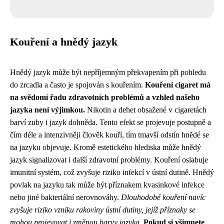
Kouření a hnědý jazyk
Hnědý jazyk může být nepříjemným překvapením při pohledu
do zrcadla a často je spojován s kouřením.
Kouření cigaret má
na svědomí řadu zdravotních problémů a vzhled našeho
jazyka není výjimkou.
Nikotin a dehet obsažené v cigaretách
barví zuby i jazyk dohněda. Tento efekt se projevuje postupně a
čím déle a intenzivněji člověk kouří, tím tmavší odstín hnědé se
na jazyku objevuje. Kromě estetického hlediska může hnědý
jazyk signalizovat i další zdravotní problémy. Kouření oslabuje
imunitní systém, což zvyšuje riziko infekcí v ústní dutině. Hnědý
povlak na jazyku tak může být příznakem kvasinkové infekce
nebo jiné bakteriální nerovnováhy.
Dlouhodobé kouření navíc
zvyšuje riziko vzniku rakoviny ústní dutiny, jejíž příznaky se
mohou projevovat i změnou barvy jazyka.
Pokud si všimnete