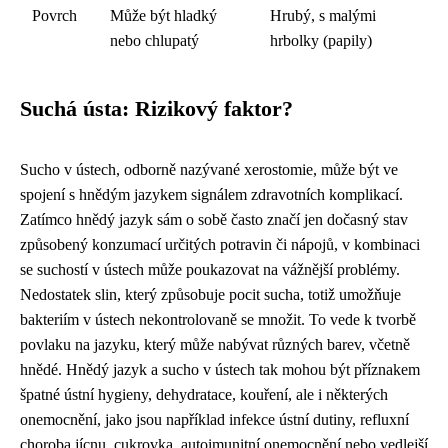
Povrch
Může být hladký
Hrubý, s malými
nebo chlupatý
hrbolky (papily)
Suchá ústa: Rizikový faktor?
Sucho v ústech, odborně nazývané xerostomie, může být ve
spojení s hnědým jazykem signálem zdravotních komplikací.
Zatímco hnědý jazyk sám o sobě často značí jen dočasný stav
způsobený konzumací určitých potravin či nápojů, v kombinaci
se suchostí v ústech může poukazovat na vážnější problémy.
Nedostatek slin, který způsobuje pocit sucha, totiž umožňuje
bakteriím v ústech nekontrolovaně se množit. To vede k tvorbě
povlaku na jazyku, který může nabývat různých barev, včetně
hnědé. Hnědý jazyk a sucho v ústech tak mohou být příznakem
špatné ústní hygieny, dehydratace, kouření, ale i některých
onemocnění, jako jsou například infekce ústní dutiny, refluxní
choroba jícnu, cukrovka, autoimunitní onemocnění nebo vedlejší