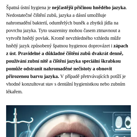
Špatná ústní hygiena je
nejčastější příčinou hnědého jazyka
.
Nedostatečné čištění zubů, jazyka a dásní umožňuje
nahromadění bakterií, odumřelých buněk a zbytků jídla na
povrchu jazyka. Tyto usazeniny mohou časem ztmavnout a
vytvořit hnědý povlak. Kromě nevzhledného vzhledu může
hnědý jazyk způsobený špatnou hygienou doprovázet i
zápach
z úst
.
Pravidelné a důkladné čištění zubů dvakrát denně,
používání zubní nitě a čištění jazyka speciální škrabkou
pomůže odstranit nahromaděné nečistoty a obnovit
přirozenou barvu jazyka.
V případě přetrvávajících potíží je
vhodné konzultovat stav s dentální hygienistkou nebo zubním
lékařem.