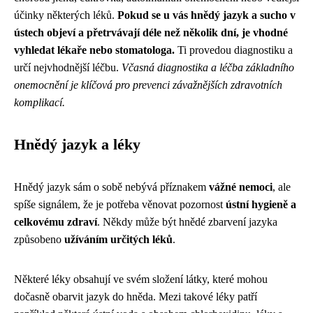
účinky některých léků.
Pokud se u vás hnědý jazyk a sucho v
ústech objeví a přetrvávají déle než několik dní, je vhodné
vyhledat lékaře nebo stomatologa.
Ti provedou diagnostiku a
určí nejvhodnější léčbu.
Včasná diagnostika a léčba základního
onemocnění je klíčová pro prevenci závažnějších zdravotních
komplikací.
Hnědý jazyk a léky
Hnědý jazyk sám o sobě nebývá příznakem
vážné nemoci
, ale
spíše signálem, že je potřeba věnovat pozornost
ústní hygieně a
celkovému zdraví
. Někdy může být hnědé zbarvení jazyka
způsobeno
užíváním určitých léků
.
Některé léky obsahují ve svém složení látky, které mohou
dočasně obarvit jazyk do hněda. Mezi takové léky patří