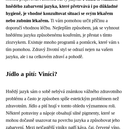
hnědého zabarvení jazyka, které přetrvává i po důkladné
hygieně, je vhodné konzultovat situaci se svým lékařem
nebo zubním lékařem.
Ti vám pomohou určit příčinu a
doporučí vhodnou léčbu. Nejlepším způsobem, jak se vyhnout
hnědému jazyku způsobenému kouřením, je přestat s tímto
zlozvykem. Existuje mnoho programů a pomůcek, které vám s
tím pomohou. Zdravý životní styl se odrazí nejen na vašem
jazyku, ale i na celkovém zdraví a pohodě.
Jídlo a pití: Viníci?
Hnědý jazyk sám o sobě nebývá známkou vážného zdravotního
problému a často je způsoben spíše estetickým problémem než
zdravotním. Jídlo a pití hrají v tomto ohledu významnou roli.
Některé potraviny a nápoje obsahují silné pigmenty, které se
mohou dočasně usazovat na povrchu jazyka a způsobovat jeho
zabarvení. Mezi nejčastější viníky patří káva, čaj, červené víno,