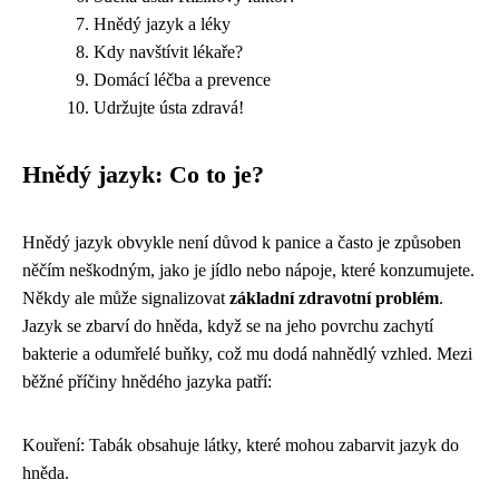
Hnědý jazyk a léky
Kdy navštívit lékaře?
Domácí léčba a prevence
Udržujte ústa zdravá!
Hnědý jazyk: Co to je?
Hnědý jazyk obvykle není důvod k panice a často je způsoben
něčím neškodným, jako je jídlo nebo nápoje, které konzumujete.
Někdy ale může signalizovat
základní zdravotní problém
.
Jazyk se zbarví do hněda, když se na jeho povrchu zachytí
bakterie a odumřelé buňky, což mu dodá nahnědlý vzhled. Mezi
běžné příčiny hnědého jazyka patří:
Kouření: Tabák obsahuje látky, které mohou zabarvit jazyk do
hněda.