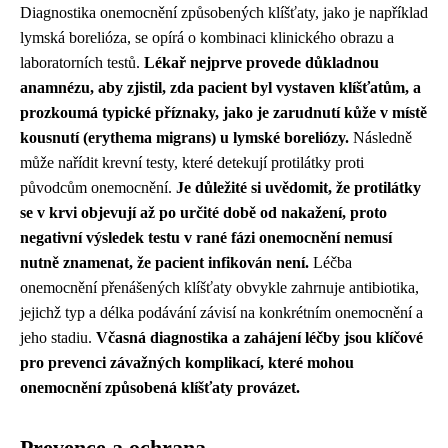
Diagnostika onemocnění způsobených klíšťaty, jako je například
lymská borelióza, se opírá o kombinaci klinického obrazu a
laboratorních testů.
Lékař nejprve provede důkladnou
anamnézu, aby zjistil, zda pacient byl vystaven klíšťatům, a
prozkoumá typické příznaky, jako je zarudnutí kůže v místě
kousnutí (erythema migrans) u lymské boreliózy.
Následně
může nařídit krevní testy, které detekují protilátky proti
původcům onemocnění.
Je důležité si uvědomit, že protilátky
se v krvi objevují až po určité době od nakažení, proto
negativní výsledek testu v rané fázi onemocnění nemusí
nutně znamenat, že pacient infikován není.
Léčba
onemocnění přenášených klíšťaty obvykle zahrnuje antibiotika,
jejichž typ a délka podávání závisí na konkrétním onemocnění a
jeho stadiu.
Včasná diagnostika a zahájení léčby jsou klíčové
pro prevenci závažných komplikací, které mohou
onemocnění způsobená klíšťaty provázet.