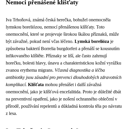
Nemoci přenášené klíšťaty
Iva Trhoňová, známá česká herečka, bohužel onemocněla
lymskou boreliózou, nemocí přenášenou klíšťaty. Toto
onemocnění, které se projevuje širokou škálou příznaků, může
být závažné, pokud není včas léčeno.
Lymská borelióza
je
způsobena bakterií Borrelia burgdorferi a přenáší se kousnutím
infikovaného klíštěte. Příznaky se liší, ale často zahrnují
horečku, bolesti hlavy, únavu a charakteristickou kožní vyrážku
zvanou erythema migrans.
Včasná diagnostika a léčba
antibiotiky jsou zásadní pro prevenci dlouhodobých zdravotních
komplikací.
Klíšťata
mohou přenášet i další závažná
onemocnění, jako je klíšťová encefalitida. Proto je důležité dbát
na preventivní opatření, jako je nošení ochranného oblečení v
přírodě, používání repelentů a důkladná kontrola těla po návratu
z lesa.