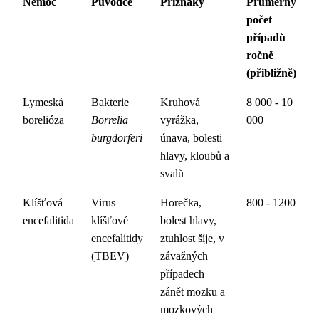
Nemoc
Původce
Příznaky
Průměrný
počet
případů
ročně
(přibližně)
Lymeská
Bakterie
Kruhová
8 000 - 10
borelióza
Borrelia
vyrážka,
000
burgdorferi
únava, bolesti
hlavy, kloubů a
svalů
Klíšťová
Virus
Horečka,
800 - 1200
encefalitida
klíšťové
bolest hlavy,
encefalitidy
ztuhlost šíje, v
(TBEV)
závažných
případech
zánět mozku a
mozkových