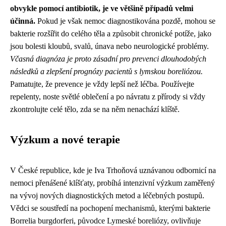
obvykle pomocí antibiotik, je ve většině případů velmi
účinná.
Pokud je však nemoc diagnostikována pozdě, mohou se
bakterie rozšířit do celého těla a způsobit chronické potíže, jako
jsou bolesti kloubů, svalů, únava nebo neurologické problémy.
Včasná diagnóza je proto zásadní pro prevenci dlouhodobých
následků a zlepšení prognózy pacientů s lymskou boreliózou.
Pamatujte, že prevence je vždy lepší než léčba. Používejte
repelenty, noste světlé oblečení a po návratu z přírody si vždy
zkontrolujte celé tělo, zda se na něm nenachází klíště.
Výzkum a nové terapie
V České republice, kde je Iva Trhoňová uznávanou odbornicí na
nemoci přenášené klíšťaty, probíhá intenzivní výzkum zaměřený
na vývoj nových diagnostických metod a léčebných postupů.
Vědci se soustředí na pochopení mechanismů, kterými bakterie
Borrelia burgdorferi, původce Lymeské boreliózy, ovlivňuje