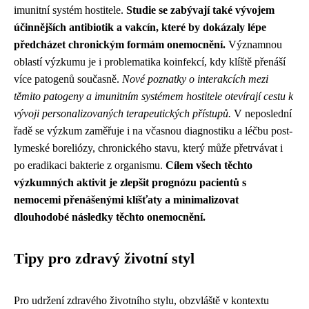
imunitní systém hostitele.
Studie se zabývají také vývojem
účinnějších antibiotik a vakcín, které by dokázaly lépe
předcházet chronickým formám onemocnění.
Významnou
oblastí výzkumu je i problematika koinfekcí, kdy klíště přenáší
více patogenů současně.
Nové poznatky o interakcích mezi
těmito patogeny a imunitním systémem hostitele otevírají cestu k
vývoji personalizovaných terapeutických přístupů.
V neposlední
řadě se výzkum zaměřuje i na včasnou diagnostiku a léčbu post-
lymeské boreliózy, chronického stavu, který může přetrvávat i
po eradikaci bakterie z organismu.
Cílem všech těchto
výzkumných aktivit je zlepšit prognózu pacientů s
nemocemi přenášenými klíšťaty a minimalizovat
dlouhodobé následky těchto onemocnění.
Tipy pro zdravý životní styl
Pro udržení zdravého životního stylu, obzvláště v kontextu