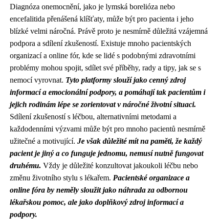
Diagnóza onemocnění, jako je lymská borelióza nebo
encefalitida přenášená klíšťaty, může být pro pacienta i jeho
blízké velmi náročná. Právě proto je nesmírně důležitá vzájemná
podpora a sdílení zkušeností. Existuje mnoho pacientských
organizací a online fór, kde se lidé s podobnými zdravotními
problémy mohou spojit, sdílet své příběhy, rady a tipy, jak se s
nemocí vyrovnat.
Tyto platformy slouží jako cenný zdroj
informací a emocionální podpory, a pomáhají tak pacientům i
jejich rodinám lépe se zorientovat v náročné životní situaci.
Sdílení zkušeností s léčbou, alternativními metodami a
každodenními výzvami může být pro mnoho pacientů nesmírně
užitečné a motivující.
Je však důležité mít na paměti, že každý
pacient je jiný a co funguje jednomu, nemusí nutně fungovat
druhému.
Vždy je důležité konzultovat jakoukoli léčbu nebo
změnu životního stylu s lékařem.
Pacientské organizace a
online fóra by neměly sloužit jako náhrada za odbornou
lékařskou pomoc, ale jako doplňkový zdroj informací a
podpory.