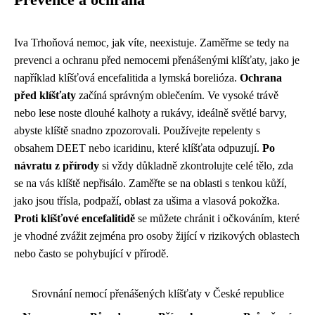
Prevence a ochrana
Iva Trhoňová nemoc, jak víte, neexistuje. Zaměřme se tedy na
prevenci a ochranu před nemocemi přenášenými klíšťaty, jako je
například klíšťová encefalitida a lymská borelióza.
Ochrana
před klíšťaty
začíná správným oblečením. Ve vysoké trávě
nebo lese noste dlouhé kalhoty a rukávy, ideálně světlé barvy,
abyste klíště snadno zpozorovali. Používejte repelenty s
obsahem DEET nebo icaridinu, které klíšťata odpuzují.
Po
návratu z přírody
si vždy důkladně zkontrolujte celé tělo, zda
se na vás klíště nepřisálo. Zaměřte se na oblasti s tenkou kůží,
jako jsou třísla, podpaží, oblast za ušima a vlasová pokožka.
Proti klíšťové encefalitidě
se můžete chránit i očkováním, které
je vhodné zvážit zejména pro osoby žijící v rizikových oblastech
nebo často se pohybující v přírodě.
Srovnání nemocí přenášených klíšťaty v České republice