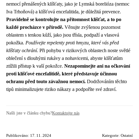
nemocí přenášených klíšťaty, jako je Lymská borelióza (nemoc
Iva Trhoňová) a klíšťová encefalitida, je důležitá prevence.
Pravidelně se kontrolujte na přítomnost klíšťat, a to po
každé procházce v přírodě.
Věnujte zvýšenou pozornost
oblastem s tenkou kůží, jako jsou třísla, podpaží a vlasová
pokožka.
Používejte repelenty proti hmyzu, které vás před
klíšťaty ochrání.
Při pohybu v rizikových oblastech noste světlé
oblečení s dlouhými rukávy a nohavicemi, abyste klíšťatům
ztížili přístup k vaší pokožce.
Nezapomínejte ani na očkování
proti klíšťové encefalitidě, které představuje účinnou
ochranu před touto závažnou nemocí.
Dodržováním těchto
tipů minimalizujete riziko nákazy a podpoříte své zdraví.
Našli jste v článku chybu?
Kontaktujte nás
Publikováno: 17. 11. 2024
Kategorie:
Ostatní