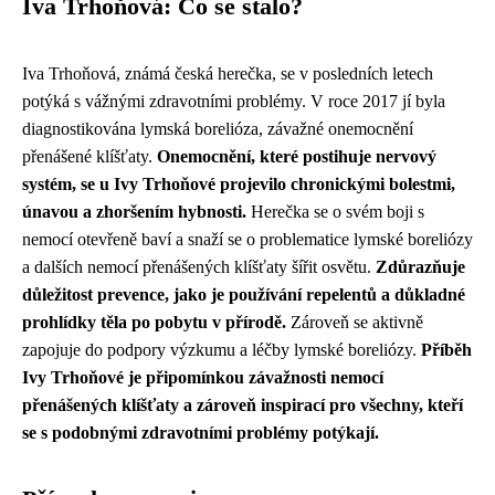
Iva Trhoňová: Co se stalo?
Iva Trhoňová, známá česká herečka, se v posledních letech
potýká s vážnými zdravotními problémy. V roce 2017 jí byla
diagnostikována lymská borelióza, závažné onemocnění
přenášené klíšťaty.
Onemocnění, které postihuje nervový
systém, se u Ivy Trhoňové projevilo chronickými bolestmi,
únavou a zhoršením hybnosti.
Herečka se o svém boji s
nemocí otevřeně baví a snaží se o problematice lymské boreliózy
a dalších nemocí přenášených klíšťaty šířit osvětu.
Zdůrazňuje
důležitost prevence, jako je používání repelentů a důkladné
prohlídky těla po pobytu v přírodě.
Zároveň se aktivně
zapojuje do podpory výzkumu a léčby lymské boreliózy.
Příběh
Ivy Trhoňové je připomínkou závažnosti nemocí
přenášených klíšťaty a zároveň inspirací pro všechny, kteří
se s podobnými zdravotními problémy potýkají.