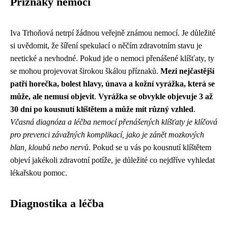
Příznaky nemoci
Iva Trhoňová netrpí žádnou veřejně známou nemocí. Je důležité
si uvědomit, že šíření spekulací o něčím zdravotním stavu je
neetické a nevhodné. Pokud jde o nemoci přenášené klíšťaty, ty
se mohou projevovat širokou škálou příznaků.
Mezi nejčastější
patří horečka, bolest hlavy, únava a kožní vyrážka, která se
může, ale nemusí objevit
.
Vyrážka se obvykle objevuje 3 až
30 dní po kousnutí klíštětem a může mít různý vzhled
.
Včasná diagnóza a léčba nemocí přenášených klíšťaty je klíčová
pro prevenci závažných komplikací, jako je zánět mozkových
blan, kloubů nebo nervů
. Pokud se u vás po kousnutí klíštětem
objeví jakékoli zdravotní potíže, je důležité co nejdříve vyhledat
lékařskou pomoc.
Diagnostika a léčba