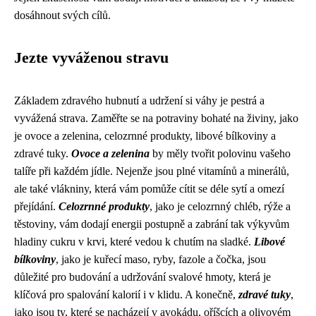
dosáhnout svých cílů.
Jezte vyváženou stravu
Základem zdravého hubnutí a udržení si váhy je pestrá a
vyvážená strava. Zaměřte se na potraviny bohaté na živiny, jako
je ovoce a zelenina, celozrnné produkty, libové bílkoviny a
zdravé tuky.
Ovoce a zelenina
by měly tvořit polovinu vašeho
talíře při každém jídle. Nejenže jsou plné vitamínů a minerálů,
ale také vlákniny, která vám pomůže cítit se déle sytí a omezí
přejídání.
Celozrnné produkty
, jako je celozrnný chléb, rýže a
těstoviny, vám dodají energii postupně a zabrání tak výkyvům
hladiny cukru v krvi, které vedou k chutím na sladké.
Libové
bílkoviny
, jako je kuřecí maso, ryby, fazole a čočka, jsou
důležité pro budování a udržování svalové hmoty, která je
klíčová pro spalování kalorií i v klidu. A konečně,
zdravé tuky
,
jako jsou ty, které se nacházejí v avokádu, oříšcích a olivovém