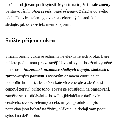
tuků a dodají vám pocit sytosti. Myslete na to, že
i malé změny
ve stravování
mohou přinést velké výsledky
. Zařaďte do svého
jídelníčku více zeleniny, ovoce a celozrnných produktů a
sledujte, jak se vaše tělo mění k lepšímu.
Snižte příjem cukru
Snížení příjmu cukru je jedním z nejefektivnějších kroků, které
můžete podniknout pro zdravější životní styl a dosažení vysněné
hmotnosti.
Snížením konzumace sladkých nápojů, sladkostí a
zpracovaných potravin
s vysokým obsahem cukru nejen
podpoříte hubnutí, ale také získáte více energie a zlepšíte si
celkové zdraví. Místo toho, abyste se soustředili na omezování,
zaměřte se na přidávání - do svého jídelníčku zařaďte více
čerstvého ovoce, zeleniny a celozrnných produktů. Tyto
potraviny jsou bohaté na živiny, vlákninu a dodají vám pocit
sytosti na delší dobu.