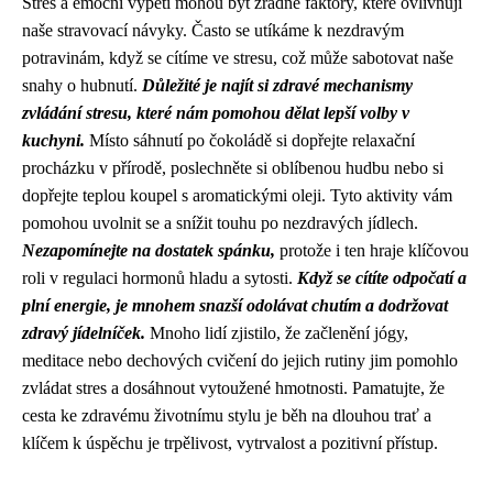
Stres a emoční vypětí mohou být zrádné faktory, které ovlivňují
naše stravovací návyky. Často se utíkáme k nezdravým
potravinám, když se cítíme ve stresu, což může sabotovat naše
snahy o hubnutí.
Důležité je najít si zdravé mechanismy
zvládání stresu, které nám pomohou dělat lepší volby v
kuchyni.
Místo sáhnutí po čokoládě si dopřejte relaxační
procházku v přírodě, poslechněte si oblíbenou hudbu nebo si
dopřejte teplou koupel s aromatickými oleji. Tyto aktivity vám
pomohou uvolnit se a snížit touhu po nezdravých jídlech.
Nezapomínejte na dostatek spánku,
protože i ten hraje klíčovou
roli v regulaci hormonů hladu a sytosti.
Když se cítíte odpočatí a
plní energie, je mnohem snazší odolávat chutím a dodržovat
zdravý jídelníček.
Mnoho lidí zjistilo, že začlenění jógy,
meditace nebo dechových cvičení do jejich rutiny jim pomohlo
zvládat stres a dosáhnout vytoužené hmotnosti. Pamatujte, že
cesta ke zdravému životnímu stylu je běh na dlouhou trať a
klíčem k úspěchu je trpělivost, vytrvalost a pozitivní přístup.