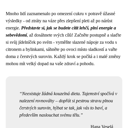
Mnoho lidí zaznamenalo po omezení cukru v potravě úžasné
výsledky - od ztráty na váze přes zlepšení pleti až po nárůst
energie.
Představte si, jak se budete cítit lehčí, plní energie a
sebevědomí
, až dosáhnete svých cílů! Začněte postupně a slaďte
si svůj jídelníček po svém - vyměňte slazené nápoje za vodu s
citronem a bylinkami, sáhněte po ovoci místo sladkostí a vařte
doma z čerstvých surovin. Každý krok se počítá a i malé změny
mohou mít velký dopad na vaše zdraví a pohodu.
Neexistuje žádná kouzelná dieta. Tajemství spočívá v
nalezení rovnováhy – dopřát si pestrou stravu plnou
čerstvých surovin, hýbat se tak, jak vás to baví, a
především naslouchat svému tělu.
Hana Veselá