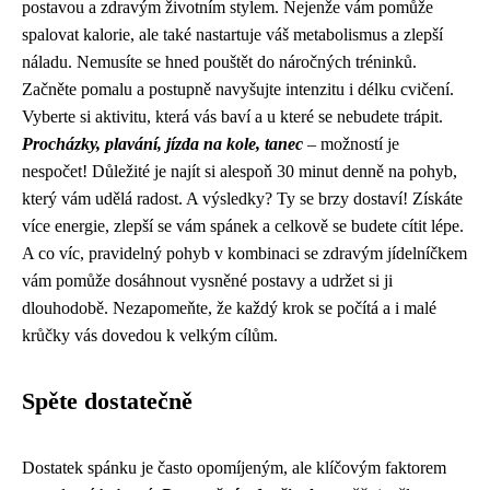
postavou a zdravým životním stylem. Nejenže vám pomůže
spalovat kalorie, ale také nastartuje váš metabolismus a zlepší
náladu. Nemusíte se hned pouštět do náročných tréninků.
Začněte pomalu a postupně navyšujte intenzitu i délku cvičení.
Vyberte si aktivitu, která vás baví a u které se nebudete trápit.
Procházky, plavání, jízda na kole, tanec
– možností je
nespočet! Důležité je najít si alespoň 30 minut denně na pohyb,
který vám udělá radost. A výsledky? Ty se brzy dostaví! Získáte
více energie, zlepší se vám spánek a celkově se budete cítit lépe.
A co víc, pravidelný pohyb v kombinaci se zdravým jídelníčkem
vám pomůže dosáhnout vysněné postavy a udržet si ji
dlouhodobě. Nezapomeňte, že každý krok se počítá a i malé
krůčky vás dovedou k velkým cílům.
Spěte dostatečně
Dostatek spánku je často opomíjeným, ale klíčovým faktorem