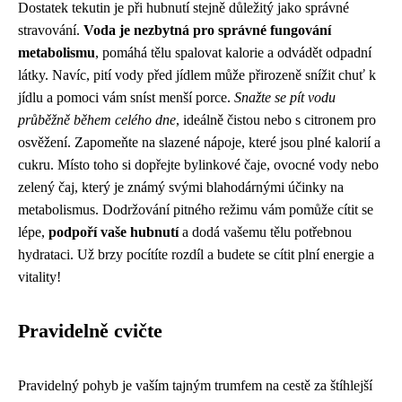
Dostatek tekutin je při hubnutí stejně důležitý jako správné
stravování.
Voda je nezbytná pro správné fungování
metabolismu
, pomáhá tělu spalovat kalorie a odvádět odpadní
látky. Navíc, pití vody před jídlem může přirozeně snížit chuť k
jídlu a pomoci vám sníst menší porce.
Snažte se pít vodu
průběžně během celého dne
, ideálně čistou nebo s citronem pro
osvěžení. Zapomeňte na slazené nápoje, které jsou plné kalorií a
cukru. Místo toho si dopřejte bylinkové čaje, ovocné vody nebo
zelený čaj, který je známý svými blahodárnými účinky na
metabolismus. Dodržování pitného režimu vám pomůže cítit se
lépe,
podpoří vaše hubnutí
a dodá vašemu tělu potřebnou
hydrataci. Už brzy pocítíte rozdíl a budete se cítit plní energie a
vitality!
Pravidelně cvičte
Pravidelný pohyb je vaším tajným trumfem na cestě za štíhlejší