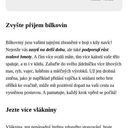
Zvyšte příjem bílkovin
Bílkoviny jsou vašimi tajnými zbraněmi v boji s kily navíc!
Nejenže vás
zasytí na delší dobu
, ale také
podporují růst
svalové hmoty
. A čím více svalů máte, tím více kalorií vaše tělo
spaluje, a to i v klidu. Zařaďte do svého jídelníčku více libových
mas, ryb, vajec, luštěnin a mléčných výrobků. Už jen drobná
změna, jako je například přidání vajíčka k snídani nebo hrst
oříšků ke svačině, může mít pozitivní dopad na vaši cestu za
vysněnou postavou. A pamatujte, každý krok vpřed se počítá!
Jezte více vlákniny
Vláknina, ten nenápadný hrdina zdravého stravování, hraje