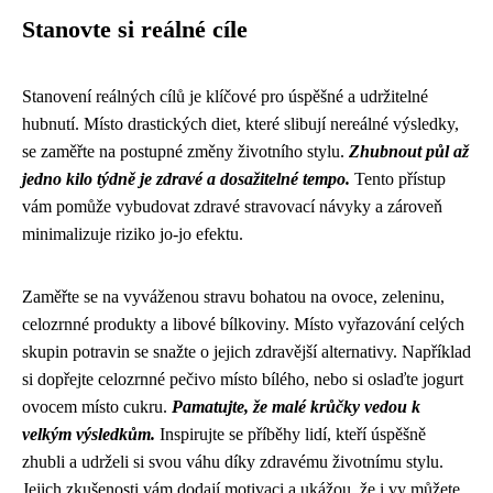
Stanovte si reálné cíle
Stanovení reálných cílů je klíčové pro úspěšné a udržitelné
hubnutí. Místo drastických diet, které slibují nereálné výsledky,
se zaměřte na postupné změny životního stylu.
Zhubnout půl až
jedno kilo týdně je zdravé a dosažitelné tempo.
Tento přístup
vám pomůže vybudovat zdravé stravovací návyky a zároveň
minimalizuje riziko jo-jo efektu.
Zaměřte se na vyváženou stravu bohatou na ovoce, zeleninu,
celozrnné produkty a libové bílkoviny. Místo vyřazování celých
skupin potravin se snažte o jejich zdravější alternativy. Například
si dopřejte celozrnné pečivo místo bílého, nebo si oslaďte jogurt
ovocem místo cukru.
Pamatujte, že malé krůčky vedou k
velkým výsledkům.
Inspirujte se příběhy lidí, kteří úspěšně
zhubli a udrželi si svou váhu díky zdravému životnímu stylu.
Jejich zkušenosti vám dodají motivaci a ukážou, že i vy můžete