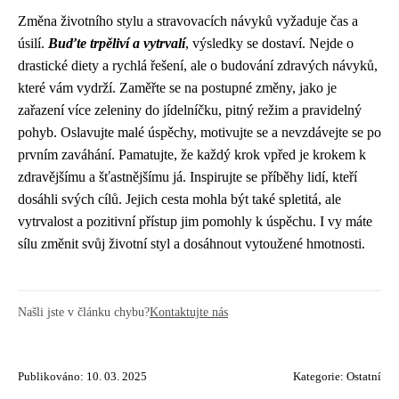
Změna životního stylu a stravovacích návyků vyžaduje čas a
úsilí.
Buďte trpěliví a vytrvalí
, výsledky se dostaví. Nejde o
drastické diety a rychlá řešení, ale o budování zdravých návyků,
které vám vydrží. Zaměřte se na postupné změny, jako je
zařazení více zeleniny do jídelníčku, pitný režim a pravidelný
pohyb. Oslavujte malé úspěchy, motivujte se a nevzdávejte se po
prvním zaváhání. Pamatujte, že každý krok vpřed je krokem k
zdravějšímu a šťastnějšímu já. Inspirujte se příběhy lidí, kteří
dosáhli svých cílů. Jejich cesta mohla být také spletitá, ale
vytrvalost a pozitivní přístup jim pomohly k úspěchu. I vy máte
sílu změnit svůj životní styl a dosáhnout vytoužené hmotnosti.
Našli jste v článku chybu?
Kontaktujte nás
Publikováno: 10. 03. 2025
Kategorie:
Ostatní