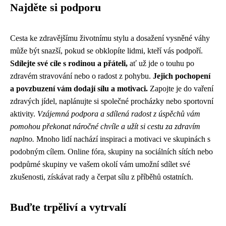
Najděte si podporu
Cesta ke zdravějšímu životnímu stylu a dosažení vysněné váhy
může být snazší, pokud se obklopíte lidmi, kteří vás podpoří.
Sdílejte své cíle s rodinou a přáteli,
ať už jde o touhu po
zdravém stravování nebo o radost z pohybu.
Jejich pochopení
a povzbuzení vám dodají sílu a motivaci.
Zapojte je do vaření
zdravých jídel, naplánujte si společné procházky nebo sportovní
aktivity.
Vzájemná podpora a sdílená radost z úspěchů vám
pomohou překonat náročné chvíle a užít si cestu za zdravím
naplno.
Mnoho lidí nachází inspiraci a motivaci ve skupinách s
podobným cílem. Online fóra, skupiny na sociálních sítích nebo
podpůrné skupiny ve vašem okolí vám umožní sdílet své
zkušenosti, získávat rady a čerpat sílu z příběhů ostatních.
Buďte trpěliví a vytrvalí