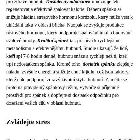
pro zdravé hubnutí.
Dostatečný odpočinek
umožňuje tělu
regenerovat a efektivně spalovat kalorie. Během spánku se
snižuje hladina stresového hormonu kortizolu, který může vést k
ukládání tuku v oblasti břicha. Naopak se zvyšuje produkce
růstového hormonu, který podporuje spalování tuků a budování
svalové hmoty.
Kvalitní spánek
tak přispívá k rychlejšímu
metabolismu a efektivnějšímu hubnutí. Studie ukazují, že lidé,
kteří spí 7-8 hodin denně, hubnou snáze a rychleji než ti, kteří
trpí nedostatkem spánku. Kromě toho,
dostatek spánku
zlepšuje
náladu, zvyšuje energii a snižuje chuť k jídlu, což jsou faktory,
které dále podporují zdravý životní styl a hubnutí. Zaměřte se
proto na pravidelný spánkový režim, vytvořte si příjemné
prostředí pro spánek a dopřejte si dostatek odpočinku pro
dosažení vašich cílů v oblasti hubnutí.
Zvládejte stres