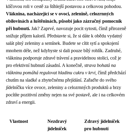
klíčovou roli v cestě za štíhlejší postavou a celkovou pohodou.
Vláknina, nacházející se v ovoci, zelenině, celozrnných
obilovinách a luštěninách, působí jako zázračný pomocník
při hubnutí.
Jak? Zaprvé, navozuje pocit sytosti, čímž přirozeně
snižuje příjem kalorií. Představte si, že si dáte k obědu vydatný
salát plný zeleniny a semínek. Budete se cítit sytí a spokojení
mnohem déle, než kdybyste si dali pouze bílý rohlík. Zadruhé,
vláknina podporuje zdravé trávení a pravidelnou stolici, což je
pro efektivní hubnutí zásadní. A konečně,
strava bohatá na
vlákninu pomáhá regulovat hladinu cukru v krvi,
čímž předchází
chutím na sladké a zbytečnému přejídání. Zařaďte do svého
jídelníčku více ovoce, zeleniny a celozrnných produktů a brzy
pocítíte pozitivní změny nejen na své postavě, ale i na celkovém
zdraví a energii.
Vlastnost
Nezdravý
Zdravý jídelníček
jídelníček
pro hubnutí