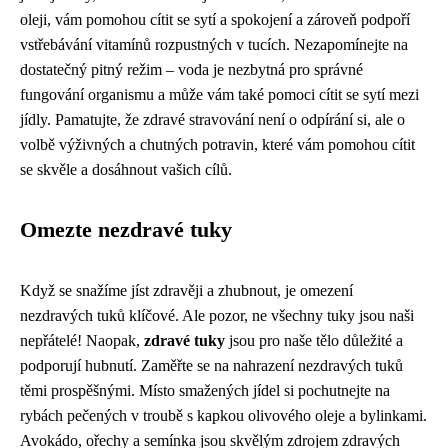
oleji, vám pomohou cítit se sytí a spokojení a zároveň podpoří
vstřebávání vitamínů rozpustných v tucích. Nezapomínejte na
dostatečný pitný režim – voda je nezbytná pro správné
fungování organismu a může vám také pomoci cítit se sytí mezi
jídly. Pamatujte, že zdravé stravování není o odpírání si, ale o
volbě výživných a chutných potravin, které vám pomohou cítit
se skvěle a dosáhnout vašich cílů.
Omezte nezdravé tuky
Když se snažíme jíst zdravěji a zhubnout, je omezení
nezdravých tuků klíčové. Ale pozor, ne všechny tuky jsou naši
nepřátelé! Naopak,
zdravé tuky
jsou pro naše tělo důležité a
podporují hubnutí. Zaměřte se na nahrazení nezdravých tuků
těmi prospěšnými. Místo smažených jídel si pochutnejte na
rybách pečených v troubě s kapkou olivového oleje a bylinkami.
Avokádo, ořechy a semínka jsou skvělým zdrojem zdravých