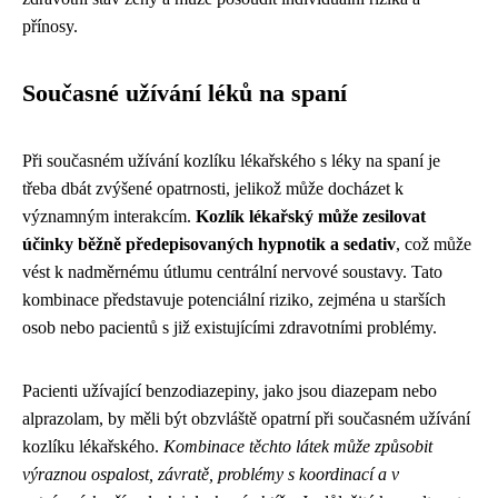
přínosy.
Současné užívání léků na spaní
Při současném užívání kozlíku lékařského s léky na spaní je
třeba dbát zvýšené opatrnosti, jelikož může docházet k
významným interakcím.
Kozlík lékařský může zesilovat
účinky běžně předepisovaných hypnotik a sedativ
, což může
vést k nadměrnému útlumu centrální nervové soustavy. Tato
kombinace představuje potenciální riziko, zejména u starších
osob nebo pacientů s již existujícími zdravotními problémy.
Pacienti užívající benzodiazepiny, jako jsou diazepam nebo
alprazolam, by měli být obzvláště opatrní při současném užívání
kozlíku lékařského.
Kombinace těchto látek může způsobit
výraznou ospalost, závratě, problémy s koordinací a v