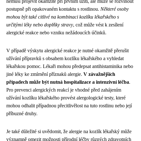
nemusí projevit okamžitě při prvním užití, ale může se rozvinout
postupně při opakovaném kontaktu s rostlinou.
Některé osoby
mohou být také citlivé na kombinaci kozlíku lékařského s
určitými léky nebo doplňky stravy
, což může vést k zesílení
alergické reakce nebo vzniku nežádoucích účinků.
V případě výskytu alergické reakce je nutné okamžitě přerušit
užívání přípravků s obsahem kozlíku lékařského a vyhledat
lékařskou pomoc. Lékaři mohou předepsat antihistaminika nebo
jiné léky ke zmírnění příznaků alergie.
V závažnějších
případech může být nutná hospitalizace a intenzivní léčba
.
Pro prevenci alergických reakcí je vhodné před zahájením
užívání kozlíku lékařského provést alergologické testy, které
mohou odhalit případnou přecitlivělost na tuto rostlinu nebo její
příbuzné druhy.
Je také důležité si uvědomit, že alergie na kozlík lékařský může
významně omezit možnosti přírodní léčby různých zdravotních