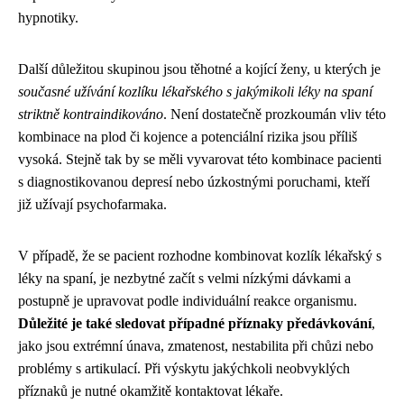
hypnotiky.
Další důležitou skupinou jsou těhotné a kojící ženy, u kterých je
současné užívání kozlíku lékařského s jakýmikoli léky na spaní
striktně kontraindikováno
. Není dostatečně prozkoumán vliv této
kombinace na plod či kojence a potenciální rizika jsou příliš
vysoká. Stejně tak by se měli vyvarovat této kombinace pacienti
s diagnostikovanou depresí nebo úzkostnými poruchami, kteří
již užívají psychofarmaka.
V případě, že se pacient rozhodne kombinovat kozlík lékařský s
léky na spaní, je nezbytné začít s velmi nízkými dávkami a
postupně je upravovat podle individuální reakce organismu.
Důležité je také sledovat případné příznaky předávkování
,
jako jsou extrémní únava, zmatenost, nestabilita při chůzi nebo
problémy s artikulací. Při výskytu jakýchkoli neobvyklých
příznaků je nutné okamžitě kontaktovat lékaře.