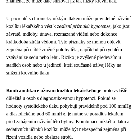
znamená, že může dále snižovat již tak nízký krevní tlak.
U pacientů s chronicky nízkým tlakem může pravidelné užívání
kozlíku lékařského vést k
zesílení příznaků hypotenze
, jako jsou
závratě, mdloby, únava, rozmazané vidění nebo dokonce
krátkodobá ztráta vědomí. Tyto příznaky se mohou objevit
zejména při náhlé změně polohy těla, například při rychlém
vstávání ze sedu nebo lehu. Riziko je zvýšené především u
starších osob nebo u jedinců, kteří současně užívají léky na
snížení krevního tlaku.
Kontraindikace užívání kozlíku lékařského
je proto zvláště
důležitá u osob s diagnostikovanou hypotenzí. Pokud se
hodnoty systolického tlaku pohybují pravidelně pod 100 mmHg
a diastolického pod 60 mmHg, je nutné se poradit s lékařem
před zahájením užívání této byliny. Kombinace nízkého tlaku a
sedativních účinků kozlíku může být nebezpečná zejména při
řízení vozidla nebo obsluze strojů.