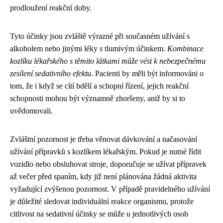
prodloužení reakční doby.
Tyto účinky jsou zvláště výrazné při současném užívání s
alkoholem nebo jinými léky s tlumivým účinkem.
Kombinace
kozlíku lékařského s těmito látkami může vést k nebezpečnému
zesílení sedativního efektu
. Pacienti by měli být informováni o
tom, že i když se cítí bdělí a schopní řízení, jejich reakční
schopnosti mohou být významně zhoršeny, aniž by si to
uvědomovali.
Zvláštní pozornost je třeba věnovat dávkování a načasování
užívání přípravků s kozlíkem lékařským. Pokud je nutné řídit
vozidlo nebo obsluhovat stroje, doporučuje se užívat přípravek
až večer před spaním, kdy již není plánována žádná aktivita
vyžadující zvýšenou pozornost. V případě pravidelného užívání
je důležité sledovat individuální reakce organismu, protože
citlivost na sedativní účinky se může u jednotlivých osob