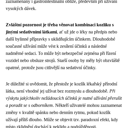
zaznamenány i gastrointestinální obtíže, především při užívání
vysokých dávek.
Zvláštní pozornost je třeba věnovat kombinaci kozlíku s
jinými sedativními látkami
, ať už jde o léky na předpis nebo
další bylinné přípravky s uklidňujícím účinkem. Dlouhodobé
současné užívání může vést k zesílení účinků a následné
nadměrné sedaci. To může být nebezpečné zejména při řízení
vozidel nebo obsluze strojů. Starší osoby by měly být obzvláště
opatrné, protože jsou citlivější na sedativní účinky.
Je důležité si uvědomit, že přestože je kozlík lékařský přírodní
látka, není vhodné jej užívat bez rozmyslu a dlouhodobě.
Při
výskytu jakýchkoliv nežádoucích účinků je nutné užívání přerušit
a poradit se s odborníkem
. Někteří uživatelé mohou zaznamenat
změny v kvalitě spánku nebo denním rytmu, pokud kozlík
užívají příliš dlouho. Může se objevit tzv. paradoxní efekt, kdy
místo zklidnění dochází k neklidu a podrážděnosti.