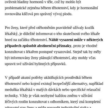
ovlivnit hladiny hormonů v těle, což by mohlo být
problematické zejména během těhotenství, kdy je hormonální
rovnováha klíčová pro správný vývoj plodu.
Pro ženy, které před otěhotněním pravidelně užívaly kozlík
lékařský, je důležité informovat o této skutečnosti svého lékaře
hned na začátku těhotenství.
Náhlé vysazení může v některých
případech způsobit abstinenční příznaky
, proto je vhodné
konzultovat s lékařem postupné vysazování. Stejně tak by měly
být informovány ženy plánující těhotenství, aby mohly včas
upravit své užívání bylinných přípravků.
V případě akutní potřeby uklidňujících prostředků během
těhotenství nebo kojení existují bezpečnější alternativy, například
meduňka lékařská v malých dávkách nebo specifické relaxační
techniky. Vždy je však nezbytné každou změnu v užívání
léčivých rostlin konzultovat s odborníkem, který zná kompletní
zdravotní stav ženy a může posoudit individuální rizika a