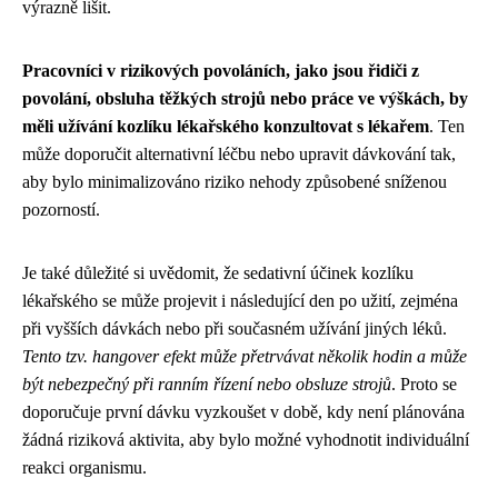
výrazně lišit.
Pracovníci v rizikových povoláních, jako jsou řidiči z
povolání, obsluha těžkých strojů nebo práce ve výškách, by
měli užívání kozlíku lékařského konzultovat s lékařem
. Ten
může doporučit alternativní léčbu nebo upravit dávkování tak,
aby bylo minimalizováno riziko nehody způsobené sníženou
pozorností.
Je také důležité si uvědomit, že sedativní účinek kozlíku
lékařského se může projevit i následující den po užití, zejména
při vyšších dávkách nebo při současném užívání jiných léků.
Tento tzv. hangover efekt může přetrvávat několik hodin a může
být nebezpečný při ranním řízení nebo obsluze strojů
. Proto se
doporučuje první dávku vyzkoušet v době, kdy není plánována
žádná riziková aktivita, aby bylo možné vyhodnotit individuální
reakci organismu.