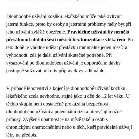
Dlouhodobé užívání kozlíku lékařského může také ovlivnit
jaterní funkce, proto by osoby s jaterními problémy měly být při
jeho užívání zvláště obezřetné.
Pravidelné užívání by nemělo
přesáhnout období šesti měsíců bez konzultace s lékařem
. Po
této době je vhodné udělat přestávku minimálně jeden měsíc a
vyhodnotit, zda je další užívání skutečně potřebné. Při
vysazování po dlouhodobém užívání je doporučeno dávky
postupně snižovat, nikoliv přípravek vysadit náhle.
V případě těhotenství a kojení je dlouhodobé užívání kozlíku
lékařského zcela nevhodné, stejně jako u dětí do 12 let věku. U
těchto skupin není dostatečně prokázána bezpečnost
dlouhodobého užívání a potenciální rizika převyšují možné
přínosy. Zvýšená opatrnost je na místě také u osob s
chronickými onemocněními nebo u těch, kteří pravidelně užívají
léky na předpis.