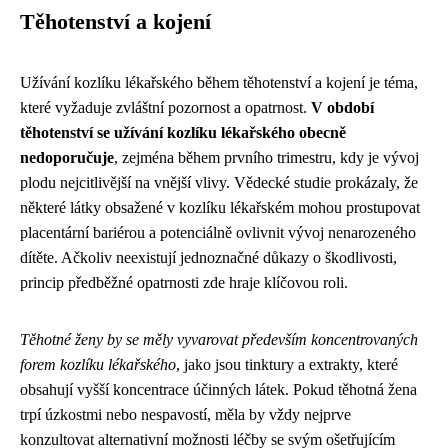
Těhotenství a kojení
Užívání kozlíku lékařského během těhotenství a kojení je téma,
které vyžaduje zvláštní pozornost a opatrnost.
V období
těhotenství se užívání kozlíku lékařského obecně
nedoporučuje
, zejména během prvního trimestru, kdy je vývoj
plodu nejcitlivější na vnější vlivy. Vědecké studie prokázaly, že
některé látky obsažené v kozlíku lékařském mohou prostupovat
placentární bariérou a potenciálně ovlivnit vývoj nenarozeného
dítěte. Ačkoliv neexistují jednoznačné důkazy o škodlivosti,
princip předběžné opatrnosti zde hraje klíčovou roli.
Těhotné ženy by se měly vyvarovat především koncentrovaných
forem kozlíku lékařského
, jako jsou tinktury a extrakty, které
obsahují vyšší koncentrace účinných látek. Pokud těhotná žena
trpí úzkostmi nebo nespavostí, měla by vždy nejprve
konzultovat alternativní možnosti léčby se svým ošetřujícím