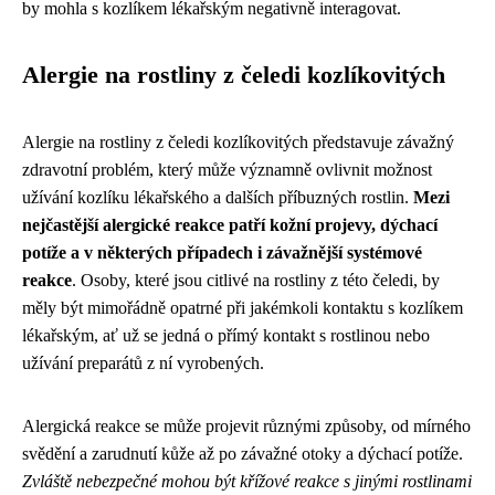
by mohla s kozlíkem lékařským negativně interagovat.
Alergie na rostliny z čeledi kozlíkovitých
Alergie na rostliny z čeledi kozlíkovitých představuje závažný
zdravotní problém, který může významně ovlivnit možnost
užívání kozlíku lékařského a dalších příbuzných rostlin.
Mezi
nejčastější alergické reakce patří kožní projevy, dýchací
potíže a v některých případech i závažnější systémové
reakce
. Osoby, které jsou citlivé na rostliny z této čeledi, by
měly být mimořádně opatrné při jakémkoli kontaktu s kozlíkem
lékařským, ať už se jedná o přímý kontakt s rostlinou nebo
užívání preparátů z ní vyrobených.
Alergická reakce se může projevit různými způsoby, od mírného
svědění a zarudnutí kůže až po závažné otoky a dýchací potíže.
Zvláště nebezpečné mohou být křížové reakce s jinými rostlinami