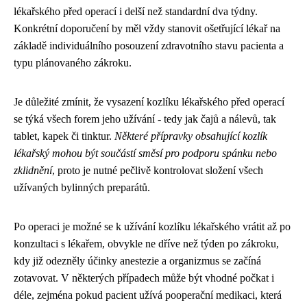
lékařského před operací i delší než standardní dva týdny.
Konkrétní doporučení by měl vždy stanovit ošetřující lékař na
základě individuálního posouzení zdravotního stavu pacienta a
typu plánovaného zákroku.
Je důležité zmínit, že vysazení kozlíku lékařského před operací
se týká všech forem jeho užívání - tedy jak čajů a nálevů, tak
tablet, kapek či tinktur.
Některé přípravky obsahující kozlík
lékařský mohou být součástí směsí pro podporu spánku nebo
zklidnění
, proto je nutné pečlivě kontrolovat složení všech
užívaných bylinných preparátů.
Po operaci je možné se k užívání kozlíku lékařského vrátit až po
konzultaci s lékařem, obvykle ne dříve než týden po zákroku,
kdy již odezněly účinky anestezie a organizmus se začíná
zotavovat. V některých případech může být vhodné počkat i
déle, zejména pokud pacient užívá pooperační medikaci, která