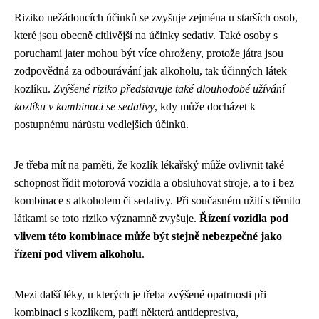
Riziko nežádoucích účinků se zvyšuje zejména u starších osob,
které jsou obecně citlivější na účinky sedativ. Také osoby s
poruchami jater mohou být více ohroženy, protože játra jsou
zodpovědná za odbourávání jak alkoholu, tak účinných látek
kozlíku.
Zvýšené riziko představuje také dlouhodobé užívání
kozlíku v kombinaci se sedativy
, kdy může docházet k
postupnému nárůstu vedlejších účinků.
Je třeba mít na paměti, že kozlík lékařský může ovlivnit také
schopnost řídit motorová vozidla a obsluhovat stroje, a to i bez
kombinace s alkoholem či sedativy. Při současném užití s těmito
látkami se toto riziko významně zvyšuje.
Řízení vozidla pod
vlivem této kombinace může být stejně nebezpečné jako
řízení pod vlivem alkoholu
.
Mezi další léky, u kterých je třeba zvýšené opatrnosti při
kombinaci s kozlíkem, patří některá antidepresiva,