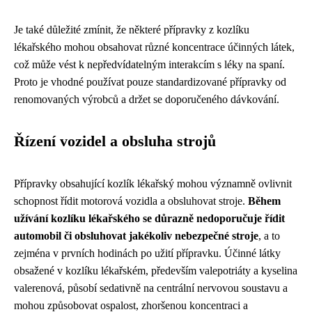
Je také důležité zmínit, že některé přípravky z kozlíku
lékařského mohou obsahovat různé koncentrace účinných látek,
což může vést k nepředvídatelným interakcím s léky na spaní.
Proto je vhodné používat pouze standardizované přípravky od
renomovaných výrobců a držet se doporučeného dávkování.
Řízení vozidel a obsluha strojů
Přípravky obsahující kozlík lékařský mohou významně ovlivnit
schopnost řídit motorová vozidla a obsluhovat stroje.
Během
užívání kozlíku lékařského se důrazně nedoporučuje řídit
automobil či obsluhovat jakékoliv nebezpečné stroje
, a to
zejména v prvních hodinách po užití přípravku. Účinné látky
obsažené v kozlíku lékařském, především valepotriáty a kyselina
valerenová, působí sedativně na centrální nervovou soustavu a
mohou způsobovat ospalost, zhoršenou koncentraci a