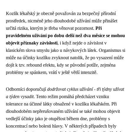
Kozlík lékařský je obecně považován za bezpečný přírodní
prostředek, nicméně jeho dlouhodobé užívání může přinášet
určitá rizika, kterým je třeba věnovat pozornost.
Při
pravidelném užívání po dobu delší než dva měsíce se mohou
objevit příznaky závislosti
, i když nejde o závislost v
klasickém slova smyslu jako u návykových látek. Organismus si
může na účinky kozlíku zvyknout natolik, že po vysazení může
dojít k tzv. rebound efektu, kdy se původní potíže, zejména
problémy se spánkem, vrátí v ještě větší intenzitě.
Odborníci doporučují
dodržovat cyklus užívání - tři týdny užívat
a týden vysadit
. Tento režim pomáhá předcházet vzniku
tolerance na účinné látky obsažené v kozlíku lékařském. Při
dlouhodobém nepřerušovaném užívání se také mohou objevit
vedlejší účinky jako je otupělost během dne, problémy s
koncentrací nebo bolesti hlavy. V některých případech byly