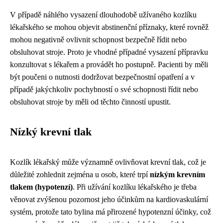
V případě náhlého vysazení dlouhodobě užívaného kozlíku
lékařského se mohou objevit abstinenční příznaky, které rovněž
mohou negativně ovlivnit schopnost bezpečně řídit nebo
obsluhovat stroje. Proto je vhodné případné vysazení přípravku
konzultovat s lékařem a provádět ho postupně. Pacienti by měli
být poučeni o nutnosti dodržovat bezpečnostní opatření a v
případě jakýchkoliv pochybností o své schopnosti řídit nebo
obsluhovat stroje by měli od těchto činností upustit.
Nízký krevní tlak
Kozlík lékařský může významně ovlivňovat krevní tlak, což je
důležité zohlednit zejména u osob, které trpí
nízkým krevním
tlakem (hypotenzí)
. Při užívání kozlíku lékařského je třeba
věnovat zvýšenou pozornost jeho účinkům na kardiovaskulární
systém, protože tato bylina má přirozené hypotenzní účinky, což