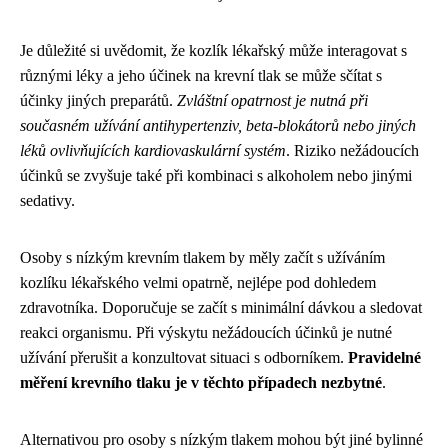
Je důležité si uvědomit, že kozlík lékařský může interagovat s
různými léky a jeho účinek na krevní tlak se může sčítat s
účinky jiných preparátů.
Zvláštní opatrnost je nutná při
současném užívání antihypertenziv, beta-blokátorů nebo jiných
léků ovlivňujících kardiovaskulární systém
. Riziko nežádoucích
účinků se zvyšuje také při kombinaci s alkoholem nebo jinými
sedativy.
Osoby s nízkým krevním tlakem by měly začít s užíváním
kozlíku lékařského velmi opatrně, nejlépe pod dohledem
zdravotníka. Doporučuje se začít s minimální dávkou a sledovat
reakci organismu. Při výskytu nežádoucích účinků je nutné
užívání přerušit a konzultovat situaci s odborníkem.
Pravidelné
měření krevního tlaku je v těchto případech nezbytné
.
Alternativou pro osoby s nízkým tlakem mohou být jiné bylinné