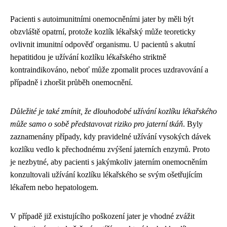
Pacienti s autoimunitními onemocněními jater by měli být
obzvláště opatrní, protože kozlík lékařský může teoreticky
ovlivnit imunitní odpověď organismu. U pacientů s akutní
hepatitidou je užívání kozlíku lékařského striktně
kontraindikováno, neboť může zpomalit proces uzdravování a
případně i zhoršit průběh onemocnění.
Důležité je také zmínit, že dlouhodobé užívání kozlíku lékařského
může samo o sobě představovat riziko pro jaterní tkáň
. Byly
zaznamenány případy, kdy pravidelné užívání vysokých dávek
kozlíku vedlo k přechodnému zvýšení jaterních enzymů. Proto
je nezbytné, aby pacienti s jakýmkoliv jaterním onemocněním
konzultovali užívání kozlíku lékařského se svým ošetřujícím
lékařem nebo hepatologem.
V případě již existujícího poškození jater je vhodné zvážit