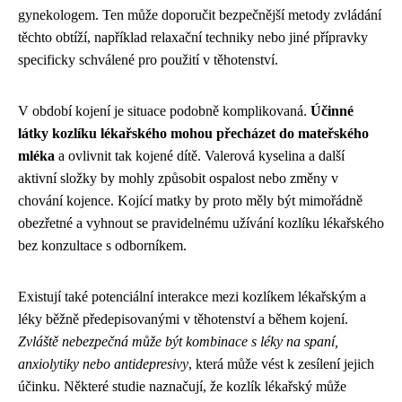
gynekologem. Ten může doporučit bezpečnější metody zvládání
těchto obtíží, například relaxační techniky nebo jiné přípravky
specificky schválené pro použití v těhotenství.
V období kojení je situace podobně komplikovaná.
Účinné
látky kozlíku lékařského mohou přecházet do mateřského
mléka
a ovlivnit tak kojené dítě. Valerová kyselina a další
aktivní složky by mohly způsobit ospalost nebo změny v
chování kojence. Kojící matky by proto měly být mimořádně
obezřetné a vyhnout se pravidelnému užívání kozlíku lékařského
bez konzultace s odborníkem.
Existují také potenciální interakce mezi kozlíkem lékařským a
léky běžně předepisovanými v těhotenství a během kojení.
Zvláště nebezpečná může být kombinace s léky na spaní,
anxiolytiky nebo antidepresivy
, která může vést k zesílení jejich
účinku. Některé studie naznačují, že kozlík lékařský může