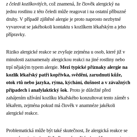
z čeledi kozlíkovitých
, což znamená, že člověk alergický na
jednu rostlinu z této čeledi může reagovat i na ostatní příbuzné
druhy. V případě zjištěné alergie je proto naprosto nezbytné
vyvarovat se jakéhokoli kontaktu s kozlíkem lékařským a jeho
přípravky.
Riziko alergické reakce se zvyšuje zejména u osob, které již v
minulosti zaznamenaly alergickou reakci na jiné rostliny nebo
trpí nějakým typem alergie.
Mezi typické příznaky alergie na
kozlík lékařský patří kopřivka, svědění, zarudnutí kůže,
otok rtů nebo jazyka, rýma, kýchání, dušnost a v závažných
případech i anafylaktický šok
. Proto je důležité před
zahájením užívání kozlíku lékařského konzultovat tento záměr s
lékařem, zejména pokud má člověk v anamnéze jakékoli
alergické reakce.
Problematická může být také skutečnost, že alergická reakce se