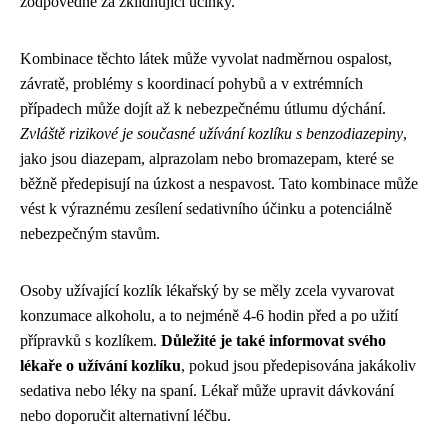
zodpovědné za zklidňující účinky.
Kombinace těchto látek může vyvolat nadměrnou ospalost,
závratě, problémy s koordinací pohybů a v extrémních
případech může dojít až k nebezpečnému útlumu dýchání.
Zvláště rizikové je současné užívání kozlíku s benzodiazepiny
,
jako jsou diazepam, alprazolam nebo bromazepam, které se
běžně předepisují na úzkost a nespavost. Tato kombinace může
vést k výraznému zesílení sedativního účinku a potenciálně
nebezpečným stavům.
Osoby užívající kozlík lékařský by se měly zcela vyvarovat
konzumace alkoholu, a to nejméně 4-6 hodin před a po užití
přípravků s kozlíkem.
Důležité je také informovat svého
lékaře o užívání kozlíku
, pokud jsou předepisována jakákoliv
sedativa nebo léky na spaní. Lékař může upravit dávkování
nebo doporučit alternativní léčbu.