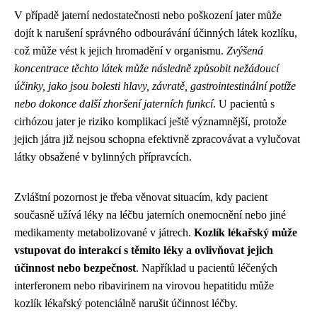
V případě jaterní nedostatečnosti nebo poškození jater může
dojít k narušení správného odbourávání účinných látek kozlíku,
což může vést k jejich hromadění v organismu.
Zvýšená
koncentrace těchto látek může následně způsobit nežádoucí
účinky, jako jsou bolesti hlavy, závratě, gastrointestinální potíže
nebo dokonce další zhoršení jaterních funkcí
. U pacientů s
cirhózou jater je riziko komplikací ještě významnější, protože
jejich játra již nejsou schopna efektivně zpracovávat a vylučovat
látky obsažené v bylinných přípravcích.
Zvláštní pozornost je třeba věnovat situacím, kdy pacient
současně užívá léky na léčbu jaterních onemocnění nebo jiné
medikamenty metabolizované v játrech.
Kozlík lékařský může
vstupovat do interakcí s těmito léky a ovlivňovat jejich
účinnost nebo bezpečnost
. Například u pacientů léčených
interferonem nebo ribavirinem na virovou hepatitidu může
kozlík lékařský potenciálně narušit účinnost léčby.