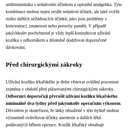
antihistaminika s sedativním účinkem a opioidní analgetika. Tyto
kombinace mohou nejen zesílit sedativní účinek, ale také zvýšit
riziko dalších nežádoucích účinků, jako jsou problémy s
koncentrací, zmatenost nebo poruchy paměti. V případě
jakýchkoliv pochybností je vždy lepší konzultovat užívání
kozlíku s odborníkem a důsledně dodržovat doporučené
dávkování.
Před chirurgickými zákroky
Užívání kozlíku lékařského je třeba věnovat zvláštní pozornost
zejména v období před plánovanými chirurgickými zákroky.
Odborníci doporučují přerušit užívání kozlíku lékařského
minimálně dva týdny před jakýmkoliv operačním výkonem
.
Důvodem je skutečnost, že látky obsažené v této bylině mohou
významně ovlivňovat účinky anestezie a dalších léků
podávaných během operace. Kozlík lékařský obsahuje