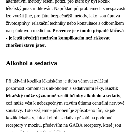
alternativní metody řešení potíží, pro které by byl kozlík
lékařský jinak indikován. Například při problémech s nespavostí
lze využít jiné, pro játra bezpečnější metody, jako jsou úprava
životosprávy, relaxační techniky nebo konzultace s odborníkem
na spánkovou medicínu.
Prevence je v tomto případě klíčová
- je lepší předejít možným komplikacím než riskovat
zhoršení stavu jater
.
Alkohol a sedativa
Při užívání kozlíku lékařského je třeba věnovat zvláštní
pozornost kombinaci s alkoholem a sedativními léky.
Kozlík
lékařský může významně zesílit účinky alkoholu a sedativ
,
což může vést k nebezpečným stavům útlumu centrální nervové
soustavy. Toto vzájemné působení je způsobeno tím, že jak
kozlík lékařský, tak alkohol i sedativa působí na podobné
receptory v mozku, především na GABA receptory, které jsou