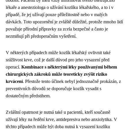
období. Pacienti by měli vždy informovat svého ošetřujícího
lékaře a anesteziologa o užívání kozlíku lékařského, a to i v
případě, že jej užívají pouze příležitostně nebo v malých
dávkách. Toto upozornění je zvláště důležité, protože mnoho lidí
považuje přírodní přípravky za zcela bezpečné a často je
nezmiňují při předoperačním vyšetření.
V některých případech může kozlík lékařský ovlivnit také
srážlivost krve, což je další důvod pro jeho vysazení před
operací.
Kombinace s některými léky používanými během
chirurgických zákroků může teoreticky zvýšit riziko
krvácení
. Přestože tento účinek nebyl jednoznačně prokázán, z
preventivních důvodů se doporučuje kozlík vysadit s
dostatečným předstihem.
Zvláštní opatrnost je nutná také u pacientů, kteří současně
užívají léky na ředění krve, antidepresiva nebo anxiolytika. V
těchto případech může být doba nutná k vysazení kozlíku