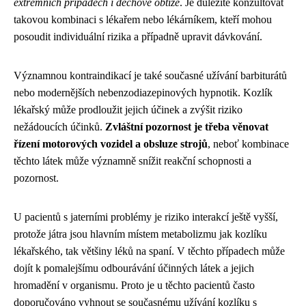
extrémních případech i dechové obtíže
. Je důležité konzultovat
takovou kombinaci s lékařem nebo lékárníkem, kteří mohou
posoudit individuální rizika a případně upravit dávkování.
Významnou kontraindikací je také současné užívání barbiturátů
nebo modernějších nebenzodiazepinových hypnotik. Kozlík
lékařský může prodloužit jejich účinek a zvýšit riziko
nežádoucích účinků.
Zvláštní pozornost je třeba věnovat
řízení motorových vozidel a obsluze strojů
, neboť kombinace
těchto látek může významně snížit reakční schopnosti a
pozornost.
U pacientů s jaterními problémy je riziko interakcí ještě vyšší,
protože játra jsou hlavním místem metabolizmu jak kozlíku
lékařského, tak většiny léků na spaní. V těchto případech může
dojít k pomalejšímu odbourávání účinných látek a jejich
hromadění v organismu. Proto je u těchto pacientů často
doporučováno vyhnout se současnému užívání kozlíku s