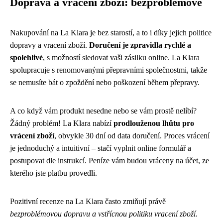
Doprava a vrácení zboží: bezproblémové
Nakupování na La Klara je bez starostí, a to i díky jejich politice
dopravy a vracení zboží.
Doručení je zpravidla rychlé a
spolehlivé
, s možností sledovat vaši zásilku online. La Klara
spolupracuje s renomovanými přepravními společnostmi, takže
se nemusíte bát o zpoždění nebo poškození během přepravy.
A co když vám produkt nesedne nebo se vám prostě nelíbí?
Žádný problém! La Klara nabízí
prodlouženou lhůtu pro
vrácení zboží
, obvykle 30 dní od data doručení. Proces vrácení
je jednoduchý a intuitivní – stačí vyplnit online formulář a
postupovat dle instrukcí. Peníze vám budou vráceny na účet, ze
kterého jste platbu provedli.
Pozitivní recenze na La Klara často zmiňují právě
bezproblémovou dopravu a vstřícnou politiku vracení zboží
.