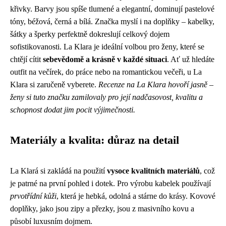
křivky. Barvy jsou spíše tlumené a elegantní, dominují pastelové
tóny, béžová, černá a bílá. Značka myslí i na doplňky – kabelky,
šátky a šperky perfektně dokreslují celkový dojem
sofistikovanosti. La Klara je ideální volbou pro ženy, které se
chtějí cítit
sebevědomě a krásně v každé situaci
. Ať už hledáte
outfit na večírek, do práce nebo na romantickou večeři, u La
Klara si zaručeně vyberete.
Recenze na La Klara hovoří jasně –
ženy si tuto značku zamilovaly pro její nadčasovost, kvalitu a
schopnost dodat jim pocit výjimečnosti.
Materiály a kvalita: důraz na detail
La Klará si zakládá na použití
vysoce kvalitních materiálů
, což
je patrné na první pohled i dotek. Pro výrobu kabelek používají
prvotřídní kůži
, která je hebká, odolná a stárne do krásy. Kovové
doplňky, jako jsou zipy a přezky, jsou z masivního kovu a
působí luxusním dojmem.