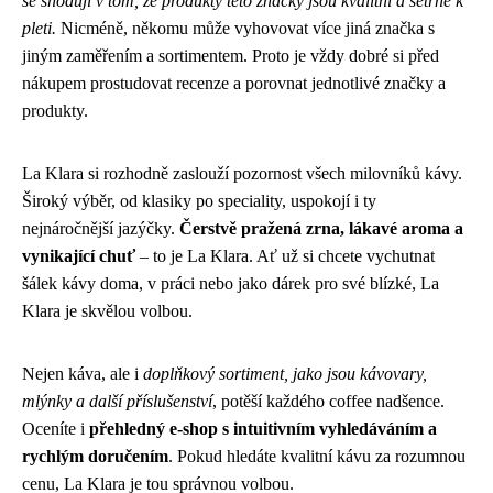
se shodují v tom, že produkty této značky jsou kvalitní a šetrné k
pleti.
Nicméně, někomu může vyhovovat více jiná značka s
jiným zaměřením a sortimentem. Proto je vždy dobré si před
nákupem prostudovat recenze a porovnat jednotlivé značky a
produkty.
La Klara si rozhodně zaslouží pozornost všech milovníků kávy.
Široký výběr, od klasiky po speciality, uspokojí i ty
nejnáročnější jazýčky.
Čerstvě pražená zrna, lákavé aroma a
vynikající chuť
– to je La Klara. Ať už si chcete vychutnat
šálek kávy doma, v práci nebo jako dárek pro své blízké, La
Klara je skvělou volbou.
Nejen káva, ale i
doplňkový sortiment, jako jsou kávovary,
mlýnky a další příslušenství
, potěší každého coffee nadšence.
Oceníte i
přehledný e-shop s intuitivním vyhledáváním a
rychlým doručením
. Pokud hledáte kvalitní kávu za rozumnou
cenu, La Klara je tou správnou volbou.