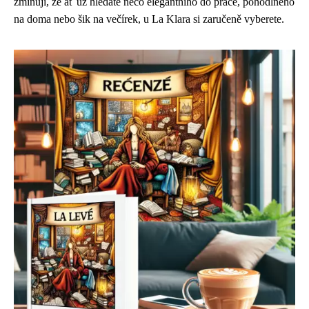
zmiňují, že ať už hledáte něco elegantního do práce, pohodlného
na doma nebo šik na večírek, u La Klara si zaručeně vyberete.