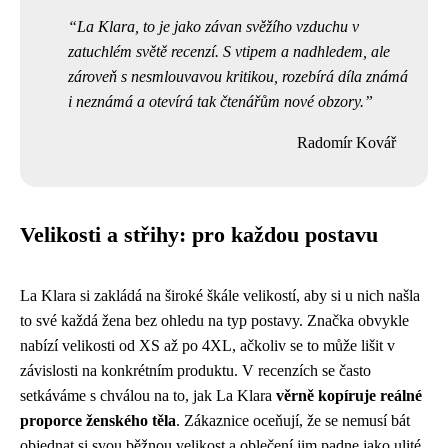
La Klara, to je jako závan svěžího vzduchu v
zatuchlém světě recenzí. S vtipem a nadhledem, ale
zároveň s nesmlouvavou kritikou, rozebírá díla známá
i neznámá a otevírá tak čtenářům nové obzory.
Radomír Kovář
Velikosti a střihy: pro každou postavu
La Klara si zakládá na široké škále velikostí, aby si u nich našla
to své každá žena bez ohledu na typ postavy. Značka obvykle
nabízí velikosti od XS až po 4XL, ačkoliv se to může lišit v
závislosti na konkrétním produktu. V recenzích se často
setkáváme s chválou na to, jak La Klara
věrně kopíruje reálné
proporce ženského těla
. Zákaznice oceňují, že se nemusí bát
objednat si svou běžnou velikost a oblečení jim padne jako ulité.