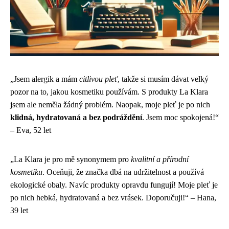
„Jsem alergik a mám
citlivou pleť
, takže si musím dávat velký
pozor na to, jakou kosmetiku používám. S produkty La Klara
jsem ale neměla žádný problém. Naopak, moje pleť je po nich
klidná, hydratovaná a bez podráždění
. Jsem moc spokojená!“
– Eva, 52 let
„La Klara je pro mě synonymem pro
kvalitní a přírodní
kosmetiku
. Oceňuji, že značka dbá na udržitelnost a používá
ekologické obaly. Navíc produkty opravdu fungují! Moje pleť je
po nich hebká, hydratovaná a bez vrásek. Doporučuji!“ – Hana,
39 let