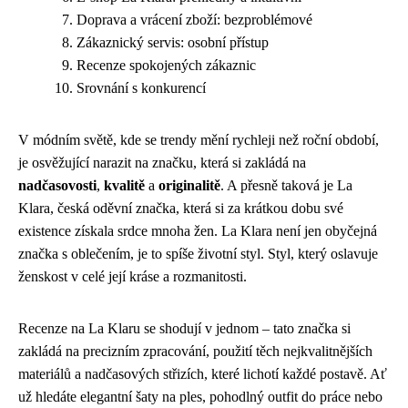
Doprava a vrácení zboží: bezproblémové
Zákaznický servis: osobní přístup
Recenze spokojených zákaznic
Srovnání s konkurencí
V módním světě, kde se trendy mění rychleji než roční období,
je osvěžující narazit na značku, která si zakládá na
nadčasovosti
,
kvalitě
a
originalitě
. A přesně taková je La
Klara, česká oděvní značka, která si za krátkou dobu své
existence získala srdce mnoha žen. La Klara není jen obyčejná
značka s oblečením, je to spíše životní styl. Styl, který oslavuje
ženskost v celé její kráse a rozmanitosti.
Recenze na La Klaru se shodují v jednom – tato značka si
zakládá na precizním zpracování, použití těch nejkvalitnějších
materiálů a nadčasových střizích, které lichotí každé postavě. Ať
už hledáte elegantní šaty na ples, pohodlný outfit do práce nebo