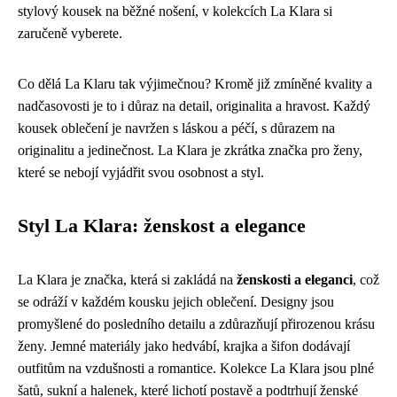
stylový kousek na běžné nošení, v kolekcích La Klara si
zaručeně vyberete.
Co dělá La Klaru tak výjimečnou? Kromě již zmíněné kvality a
nadčasovosti je to i důraz na detail, originalita a hravost. Každý
kousek oblečení je navržen s láskou a péčí, s důrazem na
originalitu a jedinečnost. La Klara je zkrátka značka pro ženy,
které se nebojí vyjádřit svou osobnost a styl.
Styl La Klara: ženskost a elegance
La Klara je značka, která si zakládá na
ženskosti a eleganci
, což
se odráží v každém kousku jejich oblečení. Designy jsou
promyšlené do posledního detailu a zdůrazňují přirozenou krásu
ženy. Jemné materiály jako hedvábí, krajka a šifon dodávají
outfitům na vzdušnosti a romantice. Kolekce La Klara jsou plné
šatů, sukní a halenek, které lichotí postavě a podtrhují ženské