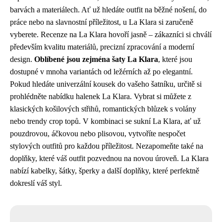
barvách a materiálech. Ať už hledáte outfit na běžné nošení, do
práce nebo na slavnostní příležitost, u La Klara si zaručeně
vyberete. Recenze na La Klara hovoří jasně – zákazníci si chválí
především kvalitu materiálů, precizní zpracování a moderní
design.
Oblíbené jsou zejména šaty La Klara
, které jsou
dostupné v mnoha variantách od ležérních až po elegantní.
Pokud hledáte univerzální kousek do vašeho šatníku, určitě si
prohlédněte nabídku halenek La Klara. Vybrat si můžete z
klasických košilových střihů, romantických blůzek s volány
nebo trendy crop topů. V kombinaci se sukní La Klara, ať už
pouzdrovou, áčkovou nebo plisovou, vytvoříte nespočet
stylových outfitů pro každou příležitost. Nezapomeňte také na
doplňky, které váš outfit pozvednou na novou úroveň. La Klara
nabízí kabelky, šátky, šperky a další doplňky, které perfektně
dokreslí váš styl.