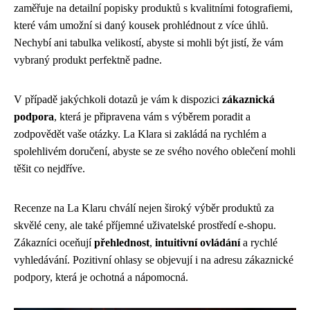
zaměřuje na detailní popisky produktů s kvalitními fotografiemi,
které vám umožní si daný kousek prohlédnout z více úhlů.
Nechybí ani tabulka velikostí, abyste si mohli být jistí, že vám
vybraný produkt perfektně padne.
V případě jakýchkoli dotazů je vám k dispozici
zákaznická
podpora
, která je připravena vám s výběrem poradit a
zodpovědět vaše otázky. La Klara si zakládá na rychlém a
spolehlivém doručení, abyste se ze svého nového oblečení mohli
těšit co nejdříve.
Recenze na La Klaru chválí nejen široký výběr produktů za
skvělé ceny, ale také příjemné uživatelské prostředí e-shopu.
Zákazníci oceňují
přehlednost
,
intuitivní ovládání
a rychlé
vyhledávání. Pozitivní ohlasy se objevují i na adresu zákaznické
podpory, která je ochotná a nápomocná.