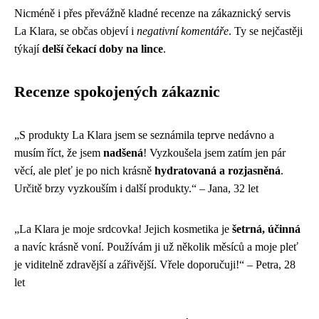
Nicméně i přes převážně kladné recenze na zákaznický servis
La Klara, se občas objeví i
negativní komentáře
. Ty se nejčastěji
týkají
delší čekací doby na lince
.
Recenze spokojených zákaznic
„S produkty La Klara jsem se seznámila teprve nedávno a
musím říct, že jsem
nadšená
! Vyzkoušela jsem zatím jen pár
věcí, ale pleť je po nich krásně
hydratovaná a rozjasněná
.
Určitě brzy vyzkouším i další produkty.“ – Jana, 32 let
„La Klara je moje srdcovka! Jejich kosmetika je
šetrná, účinná
a navíc krásně voní. Používám ji už několik měsíců a moje pleť
je viditelně zdravější a zářivější. Vřele doporučuji!“ – Petra, 28
let