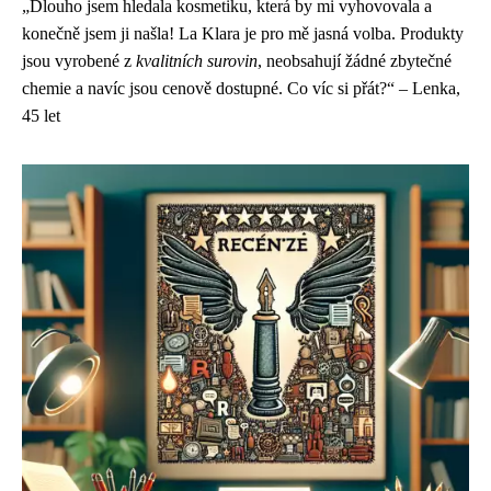
„Dlouho jsem hledala kosmetiku, která by mi vyhovovala a
konečně jsem ji našla! La Klara je pro mě jasná volba. Produkty
jsou vyrobené z
kvalitních surovin
, neobsahují žádné zbytečné
chemie a navíc jsou cenově dostupné. Co víc si přát?“ – Lenka,
45 let