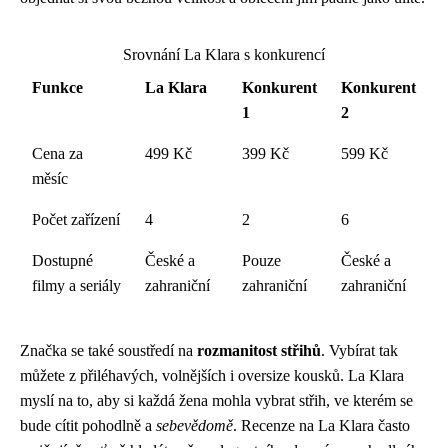
Srovnání La Klara s konkurencí
Funkce
La Klara
Konkurent
Konkurent
1
2
Cena za
499 Kč
399 Kč
599 Kč
měsíc
Počet zařízení
4
2
6
Dostupné
České a
Pouze
České a
filmy a seriály
zahraniční
zahraniční
zahraniční
Značka se také soustředí na
rozmanitost střihů
. Vybírat tak
můžete z přiléhavých, volnějších i oversize kousků. La Klara
myslí na to, aby si každá žena mohla vybrat střih, ve kterém se
bude cítit pohodlně a
sebevědomě
. Recenze na La Klara často