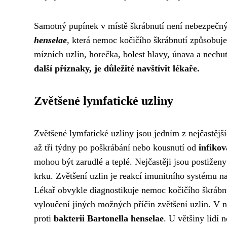
Samotný pupínek v místě škrábnutí není nebezpečný
henselae
, která nemoc kočičího škrábnutí způsobuje. 
mízních uzlin, horečka, bolest hlavy, únava a nechu
další příznaky, je důležité navštívit lékaře.
Zvětšené lymfatické uzliny
Zvětšené lymfatické uzliny jsou jedním z nejčastějš
až tři týdny po poškrábání nebo kousnutí od
infiko
mohou být zarudlé a teplé. Nejčastěji jsou postiženy
krku. Zvětšení uzlin je reakcí imunitního systému n
Lékař obvykle diagnostikuje nemoc kočičího škrábn
vyloučení jiných možných příčin zvětšení uzlin. V n
proti
bakterii Bartonella henselae
. U většiny lidí