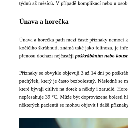
týdnů až měsíců. V případě komplikací nebo u osob 
Únava a horečka
Únava a horečka patří mezi časté příznaky nemoci k
kočičího škrábnutí, známá také jako felinóza, je i
přenosu dochází nejčastěji
poškrábáním nebo kousn
Příznaky se obvykle objevují 3 až 14 dní po poškrá
puchýřek, který je často bezbolestný. Následně se m
které bývají citlivé na dotek a někdy i zarudlé. Ho
nepřesahuje 39 °C. Může být doprovázena bolestí hla
některých pacientů se mohou objevit i další příznaky