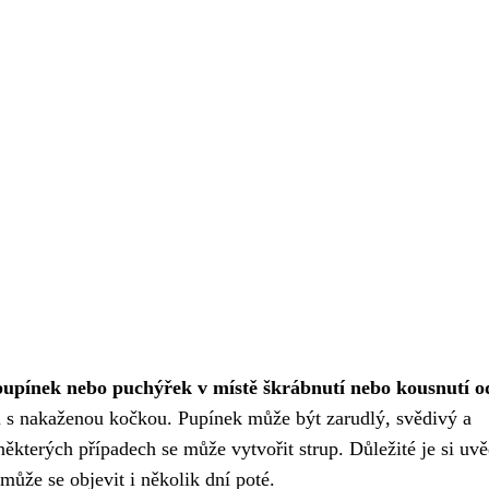
pupínek nebo puchýřek v místě škrábnutí nebo kousnutí o
u s nakaženou kočkou. Pupínek může být zarudlý, svědivý a
ěkterých případech se může vytvořit strup. Důležité je si uv
může se objevit i několik dní poté.