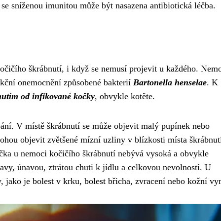
se sníženou imunitou může být nasazena antibiotická léčba.
očičího škrábnutí, i když se nemusí projevit u každého. Nem
nfekční onemocnění způsobené bakterií
Bartonella henselae
. K
utím od infikované kočky
, obvykle kotěte.
bání. V místě škrábnutí se může objevit malý pupínek nebo
ohou objevit zvětšené mízní uzliny v blízkosti místa škrábnut
rečka u nemoci kočičího škrábnutí nebývá vysoká a obvykle
vy, únavou, ztrátou chuti k jídlu a celkovou nevolností. U
, jako je bolest v krku, bolest břicha, zvracení nebo kožní vy