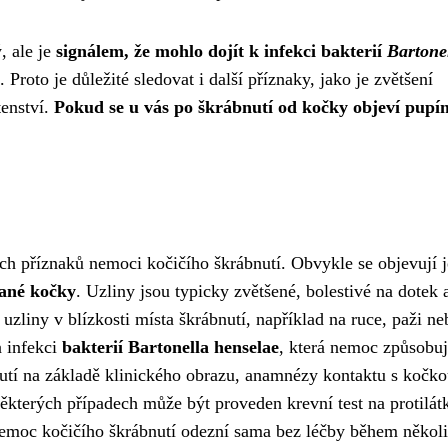
, ale je
signálem, že mohlo dojít k infekci bakterií
Bartone
Proto je důležité sledovat i další příznaky, jako je zvětšení
tenství.
Pokud se u vás po škrábnutí od kočky objeví pupí
ích příznaků nemoci kočičího škrábnutí. Obvykle se objevují 
vané kočky
. Uzliny jsou typicky zvětšené, bolestivé na dotek 
 uzliny v blízkosti místa škrábnutí, například na ruce, paži ne
a infekci
bakterií Bartonella henselae
, která nemoc způsobuj
utí na základě klinického obrazu, anamnézy kontaktu s kočko
ěkterých případech může být proveden krevní test na protilát
 nemoc kočičího škrábnutí odezní sama bez léčby během někol