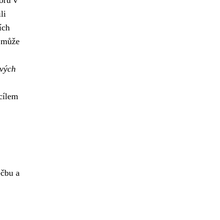
oru v
li
ích
P může
vých
cílem
éčbu a