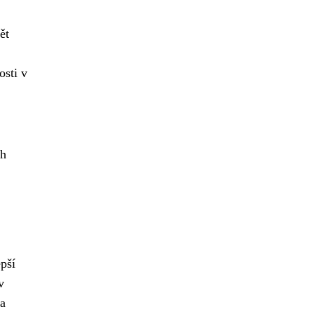
ět
.
osti v
ch
epší
v
 a