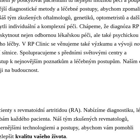
ílem je poskytovat pacientům tu nejlepší možnou péči a podp
ější diagnostické metody a léčebné postupy, abychom zpomali
Náš tým zkušených oftalmologů, genetiků, optometristů a dalš
ytli individuální a komplexní péči. Chápeme, že diagnóza R
skytnout nejen odbornou lékařskou péči, ale také psychickou
ho léčby. V RP Clinic se věnujeme také výzkumu a vývoji
no
sítnice. Spolupracujeme s předními světovými centry a
řístup k nejnovějším poznatkům a léčebným postupům. Naším 
ěji na budoucnost.
cienty s revmatoidní artritidou (RA). Nabízíme diagnostiku, l
ebám každého pacienta. Náš tým zkušených revmatologů,
modernějšími technologiemi a postupy, abychom vám pomohli
zlepšit
kvalitu vašeho života
.