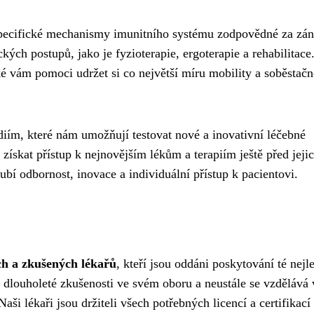
 specifické mechanismy imunitního systému zodpovědné za zán
ých postupů, jako je fyzioterapie, ergoterapie a rehabilitace
é vám pomoci udržet si co největší míru mobility a soběstačn
iím, které nám umožňují testovat nové a inovativní léčebné
ískat přístup k nejnovějším lékům a terapiím ještě před jeji
ubí odbornost, inovace a individuální přístup k pacientovi.
ch a zkušených lékařů
, kteří jsou oddáni poskytování té nejl
dlouholeté zkušenosti ve svém oboru a neustále se vzdělává 
ši lékaři jsou držiteli všech potřebných licencí a certifikací