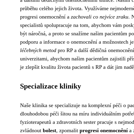
a dalšími dědičnými onemocněními sítnice. Naším c
průběhu celého jejich života. Využíváme nejmodern
progresi onemocnění a
zachovali co nejvíce zraku
. 
specialistů spolupracuje na tom, abychom vám posk
být náročná, a proto se snažíme našim pacientům po
podporu a informace o onemocnění a možnostech je
léčebných metod
pro RP a další dědičná onemocnění 
univerzitami, abychom našim pacientům zajistili p
je zlepšit kvalitu života pacientů s RP a dát jim nad
Specializace kliniky
Naše klinika se specializuje na komplexní péči o pa
dlouhodobou péči šitou na míru individuálním potř
fyzioterapeutů a zdravotních sester pracuje s nej
zvládnout
bolest
, zpomalit
progresi onemocnění
a 