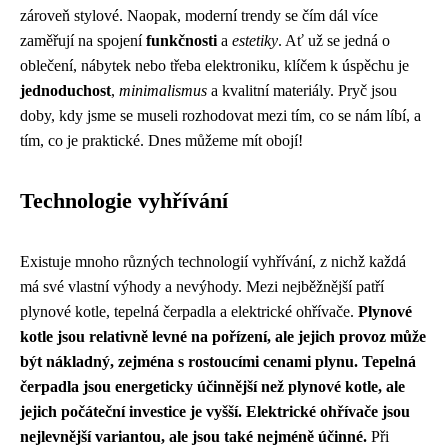
zároveň stylové. Naopak, moderní trendy se čím dál více
zaměřují na spojení
funkčnosti
a
estetiky
. Ať už se jedná o
oblečení, nábytek nebo třeba elektroniku, klíčem k úspěchu je
jednoduchost
,
minimalismus
a kvalitní materiály. Pryč jsou
doby, kdy jsme se museli rozhodovat mezi tím, co se nám líbí, a
tím, co je praktické. Dnes můžeme mít obojí!
Technologie vyhřívání
Existuje mnoho různých technologií vyhřívání, z nichž každá
má své vlastní výhody a nevýhody. Mezi nejběžnější patří
plynové kotle, tepelná čerpadla a elektrické ohřívače.
Plynové
kotle jsou relativně levné na pořízení, ale jejich provoz může
být nákladný, zejména s rostoucími cenami plynu.
Tepelná
čerpadla jsou energeticky účinnější než plynové kotle, ale
jejich počáteční investice je vyšší.
Elektrické ohřívače jsou
nejlevnější variantou, ale jsou také nejméně účinné.
Při