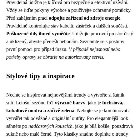
Pravidelná údržba je klíčová pro bezpečné a efektivní užívání.
Vždy se řiďte pokyny výrobce a používejte ochranné pomůcky.
Před zahájením prací
odpojte zařízení od zdroje energie
.
Pravidelně kontrolujte stav kabelů, zástrček a dalších součástí.
Poškozené díly ihned vyměňte
. Udržujte pracovní prostor čistý
a uklizený, abyste předešli nehodám. Seznamte se s postupy
první pomoci pro případ úrazu.
V případě nejasností nebo
potřeby opravy se obraťte na autorizovaný servis.
Stylové tipy a inspirace
Nechte se inspirovat nejnovějšími trendy a vytvořte si šatník
snů! Letošní sezónu frčí
výrazné barvy
, jako je
fuchsiová,
kobaltově modrá a zářivě zelená
. Nebojte se je kombinovat a
vytvářet tak odvážné a originální outfity. Pro elegantnější look
sáhněte po
nadčasových kouscích
, jako je bílá košile, pouzdrová
sukně nebo malé černé. Tyto klasiky snadno doplníte o trendy