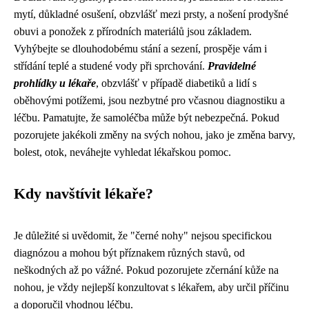
mytí, důkladné osušení, obzvlášť mezi prsty, a nošení prodyšné
obuvi a ponožek z přírodních materiálů jsou základem.
Vyhýbejte se dlouhodobému stání a sezení, prospěje vám i
střídání teplé a studené vody při sprchování.
Pravidelné
prohlídky u lékaře
, obzvlášť v případě diabetiků a lidí s
oběhovými potížemi, jsou nezbytné pro včasnou diagnostiku a
léčbu. Pamatujte, že samoléčba může být nebezpečná. Pokud
pozorujete jakékoli změny na svých nohou, jako je změna barvy,
bolest, otok, neváhejte vyhledat lékařskou pomoc.
Kdy navštívit lékaře?
Je důležité si uvědomit, že "černé nohy" nejsou specifickou
diagnózou a mohou být příznakem různých stavů, od
neškodných až po vážné. Pokud pozorujete zčernání kůže na
nohou, je vždy nejlepší konzultovat s lékařem, aby určil příčinu
a doporučil vhodnou léčbu.