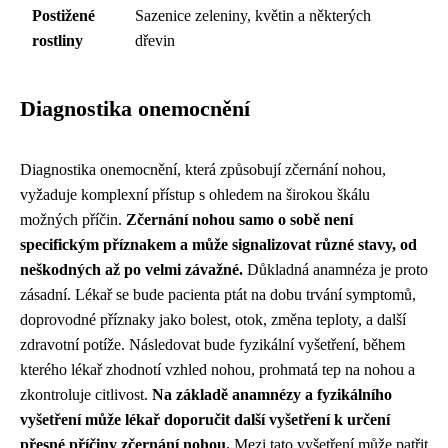
Postižené
Sazenice zeleniny, květin a některých
rostliny
dřevin
Diagnostika onemocnění
Diagnostika onemocnění, která způsobují zčernání nohou,
vyžaduje komplexní přístup s ohledem na širokou škálu
možných příčin.
Zčernání nohou samo o sobě není
specifickým příznakem a může signalizovat různé stavy, od
neškodných až po velmi závažné.
Důkladná anamnéza je proto
zásadní. Lékař se bude pacienta ptát na dobu trvání symptomů,
doprovodné příznaky jako bolest, otok, změna teploty, a další
zdravotní potíže. Následovat bude fyzikální vyšetření, během
kterého lékař zhodnotí vzhled nohou, prohmatá tep na nohou a
zkontroluje citlivost.
Na základě anamnézy a fyzikálního
vyšetření může lékař doporučit další vyšetření k určení
přesné příčiny zčernání nohou.
Mezi tato vyšetření může patřit