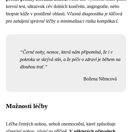
krevní test, ultrazvuk cév dolních končetin, angiografie, nebo
biopsie kůže v postižené oblasti.
Včasná diagnostika je klíčová
pro zahájení správné léčby a minimalizaci rizika komplikací.
Černé nohy, nemoc, která nám připomíná, že i v
pokroku se skrývá stín, a že péče o zdraví je během na
dlouhou trať.
Božena Němcová
Možnosti léčby
Léčba černých nohou, neboli onemocnění, které způsobuje
zčernání nohou, závisí na příčině.
V některých případech,