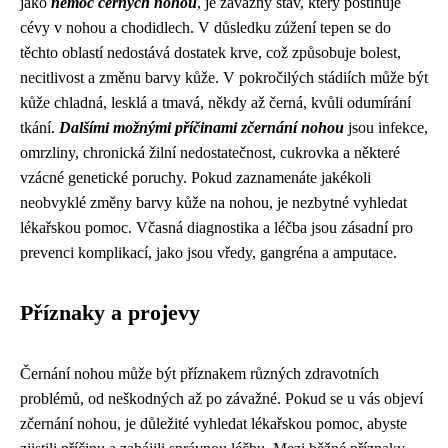
jako
nemoc černých nohou
, je závažný stav, který postihuje
cévy v nohou a chodidlech. V důsledku zúžení tepen se do
těchto oblastí nedostává dostatek krve, což způsobuje bolest,
necitlivost a změnu barvy kůže. V pokročilých stádiích může být
kůže chladná, lesklá a tmavá, někdy až černá, kvůli odumírání
tkání.
Dalšími možnými příčinami zčernání nohou
jsou infekce,
omrzliny, chronická žilní nedostatečnost, cukrovka a některé
vzácné genetické poruchy. Pokud zaznamenáte jakékoli
neobvyklé změny barvy kůže na nohou, je nezbytné vyhledat
lékařskou pomoc. Včasná diagnostika a léčba jsou zásadní pro
prevenci komplikací, jako jsou vředy, gangréna a amputace.
Příznaky a projevy
Černání nohou může být příznakem různých zdravotních
problémů, od neškodných až po závažné. Pokud se u vás objeví
zčernání nohou, je důležité vyhledat lékařskou pomoc, abyste