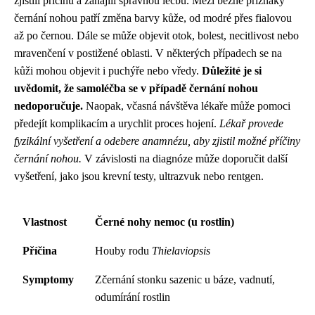
zjistili příčinu a zahájili správnou léčbu. Mezi běžné příznaky
černání nohou patří změna barvy kůže, od modré přes fialovou
až po černou. Dále se může objevit otok, bolest, necitlivost nebo
mravenčení v postižené oblasti. V některých případech se na
kůži mohou objevit i puchýře nebo vředy.
Důležité je si
uvědomit, že samoléčba se v případě černání nohou
nedoporučuje.
Naopak, včasná návštěva lékaře může pomoci
předejít komplikacím a urychlit proces hojení.
Lékař provede
fyzikální vyšetření a odebere anamnézu, aby zjistil možné příčiny
černání nohou.
V závislosti na diagnóze může doporučit další
vyšetření, jako jsou krevní testy, ultrazvuk nebo rentgen.
Vlastnost
Černé nohy nemoc (u rostlin)
Příčina
Houby rodu
Thielaviopsis
Symptomy
Zčernání stonku sazenic u báze, vadnutí,
odumírání rostlin