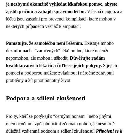
je nezbytné okamžitě vyhledat lékařskou pomoc, abyste
zjistili příčinu a zahájili správnou léčbu.
Včasná diagnóza a
léčba jsou zásadní pro prevenci komplikací, které mohou v
některých případech vést až k amputaci.
Pamatujte, že samoléčba není řešením.
Existuje mnoho
dezinformací a "zaručených" léků online, které nejenže
nepomohou, ale mohou i uškodit.
Důvěřujte radám
kvalifikovaných lékařů a řiďte se jejich pokyny.
S jejich
pomocí a podporou můžete zvládnout i náročné zdravotní
problémy a žít plnohodnotný život.
Podpora a sdílení zkušeností
Pro ty, kteří se potýkají s "černými nohami" nebo jinými
onemocněními způsobujícími zčernání nohou, je nesmírně
důležitá vzájemná podpora a sdílení zkušeností.
Připojení se k