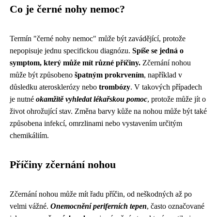
Co je černé nohy nemoc?
Termín "černé nohy nemoc" může být zavádějící, protože
nepopisuje jednu specifickou diagnózu.
Spíše se jedná o
symptom, který může mít různé příčiny.
Zčernání nohou
může být způsobeno
špatným prokrvením
, například v
důsledku aterosklerózy nebo
trombózy
. V takových případech
je nutné
okamžitě vyhledat lékařskou pomoc
, protože může jít o
život ohrožující stav. Změna barvy kůže na nohou může být také
způsobena infekcí, omrzlinami nebo vystavením určitým
chemikáliím.
Příčiny zčernání nohou
Zčernání nohou může mít řadu příčin, od neškodných až po
velmi vážné.
Onemocnění periferních tepen
, často označované