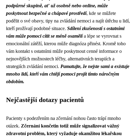
podpůrné skupině, ať už osobně nebo online, může
poskytnout bezpečné a chápavé prostředí
, kde se můžete
podělit o své obavy, tipy na zvládání nemoci a najít útěchu u lidí,
kteří prožívají podobné situace.
Sdílení zkušeností s ostatními
vám může pomoci cítit se méně osamělí
a lépe se vyrovnat s
emocionální zátěží, kterou může diagnóza přinést. Kromě toho
vám kontakt s ostatními může poskytnout cenné informace o
nejnovějších možnostech léčby, alternativních terapiích a
strategiích zvládání nemoci.
Pamatujte, že nejste sami a existuje
mnoho lidí, kteří vám chtějí pomoci projít tímto náročným
obdobím.
Nejčastější dotazy pacientů
Pacienty s podezřením na zčernání nohou často trápí mnoho
otázek.
Zčernání končetin totiž může signalizovat vážný
zdravotní problém, který vyžaduje okamžitou lékařskou