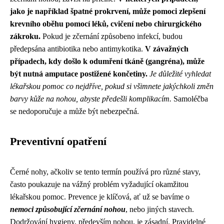
jako je například špatné prokrvení, může pomoci zlepšení
krevního oběhu pomocí léků, cvičení nebo chirurgického
zákroku.
Pokud je zčernání způsobeno infekcí, budou
předepsána antibiotika nebo antimykotika.
V závažných
případech, kdy došlo k odumření tkáně (gangréna), může
být nutná amputace postižené končetiny.
Je důležité vyhledat
lékařskou pomoc co nejdříve, pokud si všimnete jakýchkoli změn
barvy kůže na nohou, abyste předešli komplikacím.
Samoléčba
se nedoporučuje a může být nebezpečná.
Preventivní opatření
Černé nohy, ačkoliv se tento termín používá pro různé stavy,
často poukazuje na vážný problém vyžadující okamžitou
lékařskou pomoc. Prevence je klíčová, ať už se bavíme o
nemoci způsobující zčernání nohou
, nebo jiných stavech.
Dodržování hygieny, především nohou, je zásadní. Pravidelné