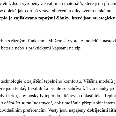
rétní. Jsou vyrobeny z kvalitních materiálů, které jsou příje
 se obléká jako druhá vrstva oblečení a díky svému tenkému
eplo je zajišťováno topnými články, které jsou strategicky
ch a s různými funkcemi. Můžete si vybrat z modelů s nastavi
 baterie nebo s praktickými kapsami na zip.
technologie k zajištění tepelného komfortu. Většina modelů j
eré jsou lehké, flexibilní a rychle se zahřívají. Tyto články js
dy i krku, aby poskytly teplo do klíčových oblastí těla. Teplot
s několika stupni nastavení
, což umožňuje přizpůsobit intenz
dividuálním preferencím. Vesty jsou napájeny
dobíjecími lit