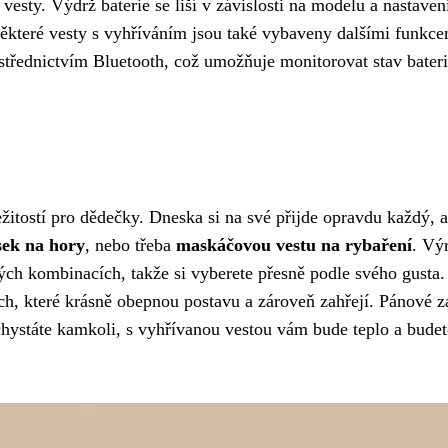
 vesty. Výdrž baterie se liší v závislosti na modelu a nastaven
Některé vesty s vyhříváním jsou také vybaveny dalšími funkce
střednictvím Bluetooth, což umožňuje monitorovat stav bateri
itostí pro dědečky. Dneska si na své přijde opravdu každý, 
sek na hory
, nebo třeba
maskáčovou vestu na rybaření
. Vý
ch kombinacích, takže si vyberete přesně podle svého gusta.
ích, které krásně obepnou postavu a zároveň zahřejí. Pánové z
chystáte kamkoli, s vyhřívanou vestou vám bude teplo a budet