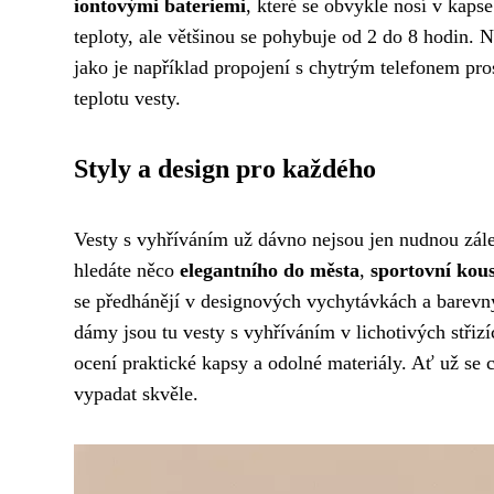
iontovými bateriemi
, které se obvykle nosí v kapse
teploty, ale většinou se pohybuje od 2 do 8 hodin. 
jako je například propojení s chytrým telefonem pro
teplotu vesty.
Styly a design pro každého
Vesty s vyhříváním už dávno nejsou jen nudnou zálež
hledáte něco
elegantního do města
,
sportovní kou
se předhánějí v designových vychytávkách a barevný
dámy jsou tu vesty s vyhříváním v lichotivých střiz
ocení praktické kapsy a odolné materiály. Ať už se 
vypadat skvěle.