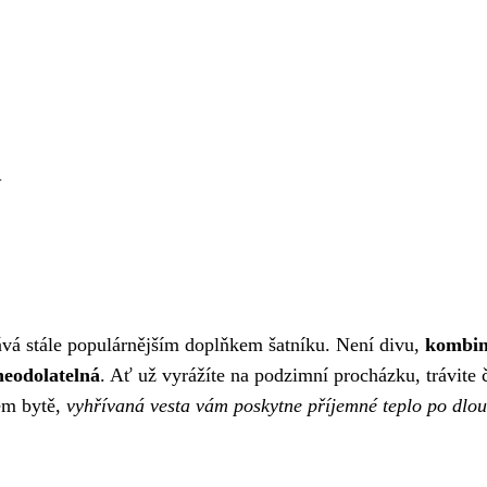
y
ává stále populárnějším doplňkem šatníku. Není divu,
kombin
 neodolatelná
. Ať už vyrážíte na podzimní procházku, trávite 
ném bytě,
vyhřívaná vesta vám poskytne příjemné teplo po dlo