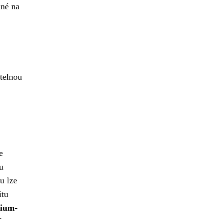
mné na
telnou
e
ou
u lze
itu
hium-