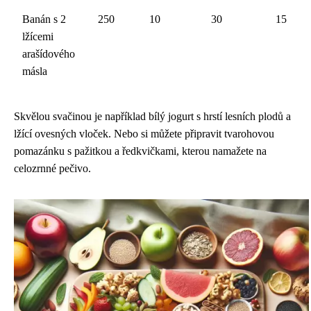
Banán s 2
250
10
30
15
lžícemi
arašídového
másla
Skvělou svačinou je například bílý jogurt s hrstí lesních plodů a
lžící ovesných vloček. Nebo si můžete připravit tvarohovou
pomazánku s pažitkou a ředkvičkami, kterou namažete na
celozrnné pečivo.