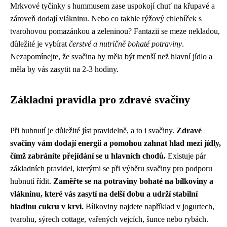
Mrkvové tyčinky s hummusem zase uspokojí chuť na křupavé a
zároveň dodají vlákninu. Nebo co takhle rýžový chlebíček s
tvarohovou pomazánkou a zeleninou? Fantazii se meze nekladou,
důležité je vybírat
čerstvé a nutričně bohaté potraviny
.
Nezapomínejte, že svačina by měla být menší než hlavní jídlo a
měla by vás zasytit na 2-3 hodiny.
Základní pravidla pro zdravé svačiny
Při hubnutí je důležité jíst pravidelně, a to i svačiny.
Zdravé
svačiny vám dodají energii a pomohou zahnat hlad mezi jídly,
čímž zabráníte přejídání se u hlavních chodů.
Existuje pár
základních pravidel, kterými se při výběru svačiny pro podporu
hubnutí řídit.
Zaměřte se na potraviny bohaté na bílkoviny a
vlákninu, které vás zasytí na delší dobu a udrží stabilní
hladinu cukru v krvi.
Bílkoviny najdete například v jogurtech,
tvarohu, sýrech cottage, vařených vejcích, šunce nebo rybách.