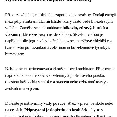
Při shazování kil je důležité nezapomínat na svačiny. Dodají energii
mezi jídly a zabrání
vlčímu hladu
, který často vede k nezdravým
volbám. Zaměřte se na kombinace
bílkovin, zdravých tuků a
vlákniny
, které vás zasytí na delší dobu. Skvělou volbou je
například bílý jogurt s hrstí ořechů a ovocem, rýžové chlebíčky s
tvarohovou pomazánkou a zeleninou nebo zeleninové tyčinky s
hummusem.
Nebojte se experimentovat a zkoušet nové kombinace. Připravte si
například smoothie z ovoce, zeleniny a proteinového prášku,
ovesnou kaši s chia semínky a ovocem nebo celozrnné toasty s
avokádem a vejcem.
Důležité je mít svačiny vždy po ruce, ať už v práci, ve škole nebo
na cestách.
Připravte si je dopředu do krabiček
, abyste se
vyhnuli pokušení sáhnout po nezdravých alternativách. Pamtujte,