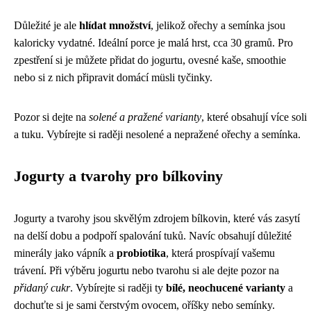
Důležité je ale
hlídat množství
, jelikož ořechy a semínka jsou
kaloricky vydatné. Ideální porce je malá hrst, cca 30 gramů. Pro
zpestření si je můžete přidat do jogurtu, ovesné kaše, smoothie
nebo si z nich připravit domácí müsli tyčinky.
Pozor si dejte na
solené a pražené varianty
, které obsahují více soli
a tuku. Vybírejte si raději nesolené a nepražené ořechy a semínka.
Jogurty a tvarohy pro bílkoviny
Jogurty a tvarohy jsou skvělým zdrojem bílkovin, které vás zasytí
na delší dobu a podpoří spalování tuků. Navíc obsahují důležité
minerály jako vápník a
probiotika
, která prospívají vašemu
trávení. Při výběru jogurtu nebo tvarohu si ale dejte pozor na
přidaný cukr
. Vybírejte si raději ty
bílé, neochucené varianty
a
dochuťte si je sami čerstvým ovocem, oříšky nebo semínky.