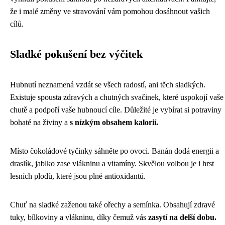
že i malé změny ve stravování vám pomohou dosáhnout vašich
cílů.
Sladké pokušení bez výčitek
Hubnutí neznamená vzdát se všech radostí, ani těch sladkých.
Existuje spousta zdravých a chutných svačinek, které uspokojí vaše
chutě a podpoří vaše hubnoucí cíle. Důležité je vybírat si potraviny
bohaté na živiny a
s nízkým obsahem kalorií.
Místo čokoládové tyčinky sáhněte po ovoci. Banán dodá energii a
draslík, jablko zase vlákninu a vitamíny. Skvělou volbou je i hrst
lesních plodů, které jsou plné antioxidantů.
Chuť na sladké zaženou také ořechy a semínka. Obsahují zdravé
tuky, bílkoviny a vlákninu, díky čemuž vás
zasytí na delší dobu.