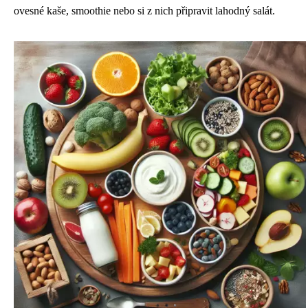
ovesné kaše, smoothie nebo si z nich připravit lahodný salát.