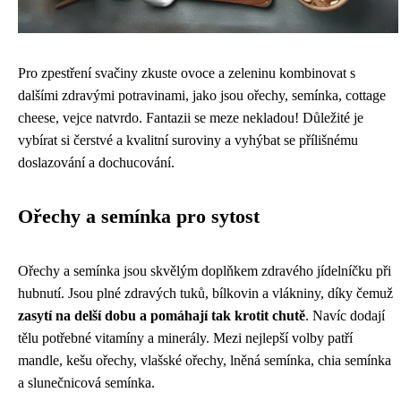
Pro zpestření svačiny zkuste ovoce a zeleninu kombinovat s
dalšími zdravými potravinami, jako jsou ořechy, semínka, cottage
cheese, vejce natvrdo. Fantazii se meze nekladou! Důležité je
vybírat si čerstvé a kvalitní suroviny a vyhýbat se přílišnému
doslazování a dochucování.
Ořechy a semínka pro sytost
Ořechy a semínka jsou skvělým doplňkem zdravého jídelníčku při
hubnutí. Jsou plné zdravých tuků, bílkovin a vlákniny, díky čemuž
zasytí na delší dobu a pomáhají tak krotit chutě
. Navíc dodají
tělu potřebné vitamíny a minerály. Mezi nejlepší volby patří
mandle, kešu ořechy, vlašské ořechy, lněná semínka, chia semínka
a slunečnicová semínka.