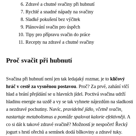
Zdravé a chutné svačiny při hubnutí
Rychlé a snadné nápady na svačiny
Sladké pokušení bez výčitek
Plánování svačin pro úspěch
Tipy pro přípravu svačin do práce
Recepty na zdravé a chutné svačiny
Proč svačit při hubnutí
Svačina při hubnutí není jen tak ledajaký rozmar, je to
klíčový
hráč v cestě za vysněnou postavou
. Proč? Za prvé, zahání vlčí
hlad a brání přejídání se u hlavních jídel. Poctivá svačina udrží
hladinu energie na uzdě a vy se tak vyhnete nájezdům na sladkosti
a nezdravé pochutiny. Navíc,
pravidelné jídlo, včetně svačin,
nastartuje metabolismus a pomůže spalovat kalorie efektivněji
. A
co si dát k takové zdravé svačině? Možností je nespočet! Řecký
jogurt s hrstí ořechů a semínek dodá bílkoviny a zdravé tuky.