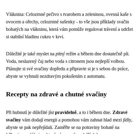
Vláknina: Celozrnné pečivo s tvarohem a zeleninou, ovesná kaše s
ovocem a ořechy, celozrnné sušenky - to vše jsou příklady svačin
bohatých na vlákninu, která vám pomůže regulovat trávení a udržet
si stabilní hladinu cukru v krvi.
Důležité je také myslet na
pitný režim
a během dne dostatečně pít.
Voda, neslazený čaj nebo voda s citronem jsou nejlepší volbou.
Plánujte si své svačiny dopředu a připravte si je s sebou do práce,
abyste se vyhnuli nezdravým pokušením z automatu.
Recepty na zdravé a chutné svačiny
Při hubnutí je důležité jíst
pravidelně
, a to i během dne.
Zdravé
svačiny
vám dodají energii a pomohou vám zahnat hlad mezi jídly,
abyste se pak nepřejídali. Zaměřte se na potraviny bohaté na