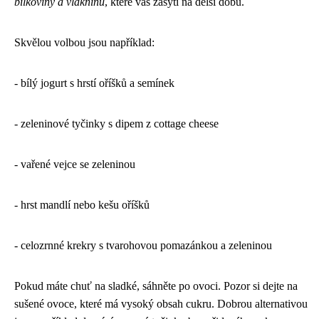
bílkoviny a vlákninu
, které vás zasytí na delší dobu.
Skvělou volbou jsou například:
- bílý jogurt s hrstí oříšků a semínek
- zeleninové tyčinky s dipem z cottage cheese
- vařené vejce se zeleninou
- hrst mandlí nebo kešu oříšků
- celozrnné krekry s tvarohovou pomazánkou a zeleninou
Pokud máte chuť na sladké, sáhněte po ovoci. Pozor si dejte na
sušené ovoce, které má vysoký obsah cukru. Dobrou alternativou