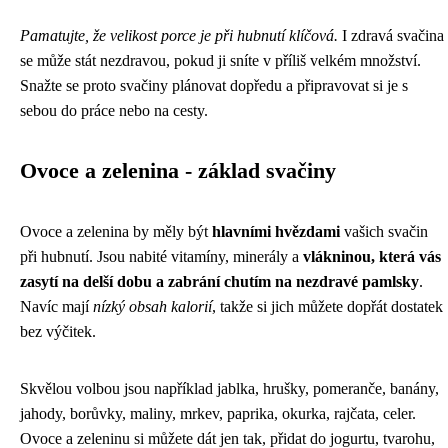
Pamatujte, že velikost porce je při hubnutí klíčová.
I zdravá svačina
se může stát nezdravou, pokud ji sníte v příliš velkém množství.
Snažte se proto svačiny plánovat dopředu a připravovat si je s
sebou do práce nebo na cesty.
Ovoce a zelenina - základ svačiny
Ovoce a zelenina by měly být
hlavními hvězdami
vašich svačin
při hubnutí. Jsou nabité vitamíny, minerály a
vlákninou, která vás
zasytí na delší dobu a zabrání chutím na nezdravé pamlsky
.
Navíc mají
nízký obsah kalorií
, takže si jich můžete dopřát dostatek
bez výčitek.
Skvělou volbou jsou například jablka, hrušky, pomeranče, banány,
jahody, borůvky, maliny, mrkev, paprika, okurka, rajčata, celer.
Ovoce a zeleninu si můžete dát jen tak, přidat do jogurtu, tvarohu,