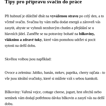
Tipy pro přípravu svačin do práce
Při hubnutí je důležité dbát na
vyváženou stravu
po celý den, a to
včetně svačin. Svačina by vám měla dodat energii a zároveň vás
zasytit, abyste se vyhnuli nezdravým chutím a přejídání se u
hlavních jídel. Zaměřte se na potraviny bohaté na
bílkoviny,
vlákninu a zdravé tuky
, které vám pomohou udržet si pocit
sytosti na delší dobu.
Skvělou volbou jsou například:
Ovoce a zelenina: Jablko, banán, mrkev, paprika, cherry rajčata - to
vše jsou ideální svačinky, které si můžete vzít s sebou kamkoli.
Bílkoviny: Vařená vejce, cottage cheese, jogurt, hrst ořechů nebo
semínek vám dodají potřebnou dávku bílkovin a zasytí vás na delší
dobu.