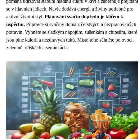
pomáhá udržovat stabilní hladinu cukru v krvi a zabraňuje přejídání
se v hlavních jídlech. Navíc dodává energii a živiny potřebné pro
aktivní životní styl.
Plánování svačin dopředu je klíčem k
úspěchu.
Připravte si svačiny doma z čerstvých a nezpracovaných
potravin. Vyhněte se sladkým nápojům, sušenkám a chipsům, které
jsou plné kalorií a nezdravých tuků. Místo toho sáhněte po ovoci,
zelenině, oříškách a semínkách.