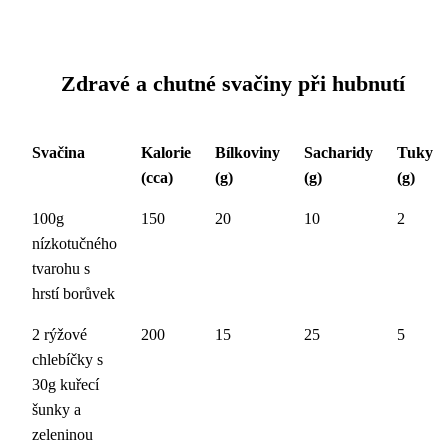
Zdravé a chutné svačiny při hubnutí
Svačina
Kalorie
Bílkoviny
Sacharidy
Tuky
(cca)
(g)
(g)
(g)
100g
150
20
10
2
nízkotučného
tvarohu s
hrstí borůvek
2 rýžové
200
15
25
5
chlebíčky s
30g kuřecí
šunky a
zeleninou