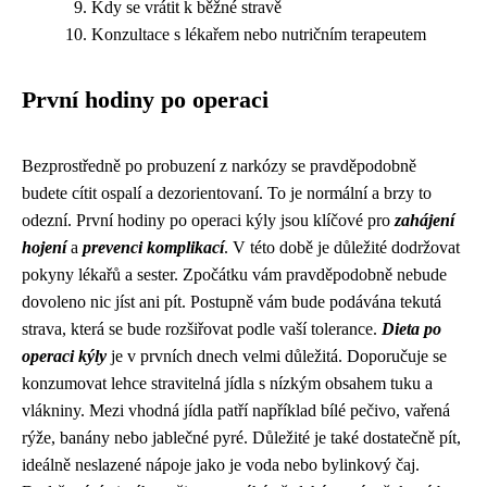
Kdy se vrátit k běžné stravě
Konzultace s lékařem nebo nutričním terapeutem
První hodiny po operaci
Bezprostředně po probuzení z narkózy se pravděpodobně
budete cítit ospalí a dezorientovaní. To je normální a brzy to
odezní. První hodiny po operaci kýly jsou klíčové pro
zahájení
hojení
a
prevenci komplikací
. V této době je důležité dodržovat
pokyny lékařů a sester. Zpočátku vám pravděpodobně nebude
dovoleno nic jíst ani pít. Postupně vám bude podávána tekutá
strava, která se bude rozšiřovat podle vaší tolerance.
Dieta po
operaci kýly
je v prvních dnech velmi důležitá. Doporučuje se
konzumovat lehce stravitelná jídla s nízkým obsahem tuku a
vlákniny. Mezi vhodná jídla patří například bílé pečivo, vařená
rýže, banány nebo jablečné pyré. Důležité je také dostatečně pít,
ideálně neslazené nápoje jako je voda nebo bylinkový čaj.