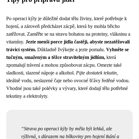
Po operaci kýly je důležité dodat tělu živiny, které potřebuje k
hojení, a zároveň předcházet zácpě, která by mohla břicho
zatěžovat. Zaměřte se na stravu bohatou na proteiny, vlákninu a
vitamíny.
Jezte menší porce jídla častěji, abyste nezatěžovali
trávicí systém.
Důkladně žvýkejte a jezte pomalu.
Vyhněte se
tučným, smaženým a těžce stravitelným jídlům,
která
zpomalují trávení a mohou způsobovat zácpu. Omezte také
sladkosti, slazené nápoje a alkohol.
Pijte dostatek tekutin,
ideálně vodu, neslazené čaje nebo ovocné šťávy ředěné vodou.
Vhodné jsou také polévky a vývary, které dodají tělu potřebné
tekutiny a elektrolyty.
Strava po operaci kýly by měla být lehká, ale
výživná, s důrazem na bílkoviny pro hojení tkání a