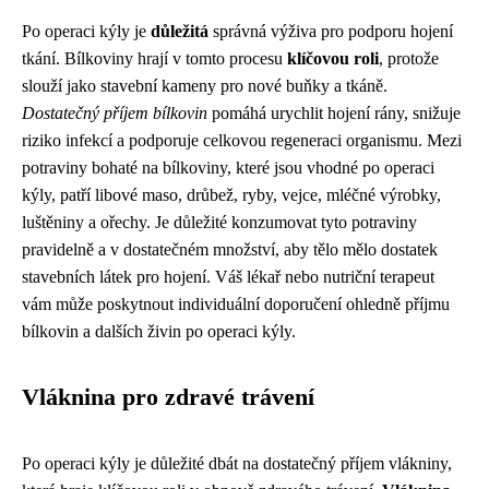
Po operaci kýly je
důležitá
správná výživa pro podporu hojení
tkání. Bílkoviny hrají v tomto procesu
klíčovou roli
, protože
slouží jako stavební kameny pro nové buňky a tkáně.
Dostatečný příjem bílkovin
pomáhá urychlit hojení rány, snižuje
riziko infekcí a podporuje celkovou regeneraci organismu. Mezi
potraviny bohaté na bílkoviny, které jsou vhodné po operaci
kýly, patří libové maso, drůbež, ryby, vejce, mléčné výrobky,
luštěniny a ořechy. Je důležité konzumovat tyto potraviny
pravidelně a v dostatečném množství, aby tělo mělo dostatek
stavebních látek pro hojení. Váš lékař nebo nutriční terapeut
vám může poskytnout individuální doporučení ohledně příjmu
bílkovin a dalších živin po operaci kýly.
Vláknina pro zdravé trávení
Po operaci kýly je důležité dbát na dostatečný příjem vlákniny,