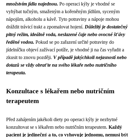
množstvím jídla najednou.
Po operaci kýly je vhodné se
vyhýbat tučným, smaženým a kořeněným jídlům, syceným
nápojům, alkoholu a kávě. Tyto potraviny a nápoje mohou
dráždit trávicí trakt a zpomalovat hojení.
Důležitý je dostatečný
pitný režim, ideálně voda, neslazené čaje nebo ovocné šťávy
ředěné vodou.
Pokud se po zařazení určité potraviny do
jídelníčku objeví zažívací potíže, je vhodné ji na čas vyřadit a
zkusit to znovu později.
V případě jakýchkoli nejasností nebo
dotazů se vždy obraťte na svého lékaře nebo nutričního
terapeuta.
Konzultace s lékařem nebo nutričním
terapeutem
Před zahájením jakékoli diety po operaci kýly je nezbytné
konzultovat se s lékařem nebo nutričním terapeutem.
Každý
pacient je jedinečný a to, co vyhovuje jednomu, nemusí být