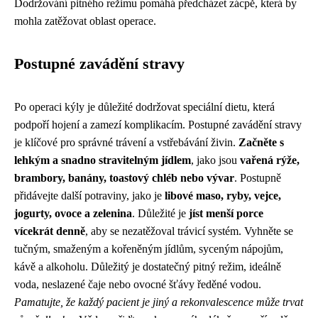
Dodržování pitného režimu pomáhá předcházet zácpě, která by
mohla zatěžovat oblast operace.
Postupné zavádění stravy
Po operaci kýly je důležité dodržovat speciální dietu, která
podpoří hojení a zamezí komplikacím. Postupné zavádění stravy
je klíčové pro správné trávení a vstřebávání živin.
Začněte s
lehkým a snadno stravitelným jídlem
, jako jsou
vařená rýže,
brambory, banány, toastový chléb nebo vývar
. Postupně
přidávejte další potraviny, jako je
libové maso, ryby, vejce,
jogurty, ovoce a zelenina
. Důležité je
jíst menší porce
vícekrát denně
, aby se nezatěžoval trávicí systém. Vyhněte se
tučným, smaženým a kořeněným jídlům, syceným nápojům,
kávě a alkoholu. Důležitý je dostatečný pitný režim, ideálně
voda, neslazené čaje nebo ovocné šťávy ředěné vodou.
Pamatujte, že každý pacient je jiný a rekonvalescence může trvat