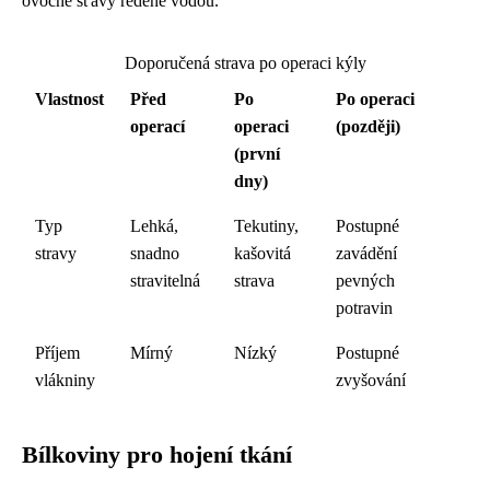
ovocné šťávy ředěné vodou.
Doporučená strava po operaci kýly
Vlastnost
Před
Po
Po operaci
operací
operaci
(později)
(první
dny)
Typ
Lehká,
Tekutiny,
Postupné
stravy
snadno
kašovitá
zavádění
stravitelná
strava
pevných
potravin
Příjem
Mírný
Nízký
Postupné
vlákniny
zvyšování
Bílkoviny pro hojení tkání