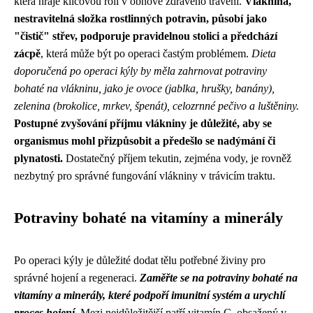
která hraje klíčovou roli v obnově zdravého trávení.
Vláknina,
nestravitelná složka rostlinných potravin, působí jako
"čistič" střev, podporuje pravidelnou stolici a předchází
zácpě
, která může být po operaci častým problémem.
Dieta
doporučená po operaci kýly by měla zahrnovat potraviny
bohaté na vlákninu, jako je ovoce (jablka, hrušky, banány),
zelenina (brokolice, mrkev, špenát), celozrnné pečivo a luštěniny.
Postupné zvyšování příjmu vlákniny je důležité, aby se
organismus mohl přizpůsobit a předešlo se nadýmání či
plynatosti.
Dostatečný příjem tekutin, zejména vody, je rovněž
nezbytný pro správné fungování vlákniny v trávicím traktu.
Potraviny bohaté na vitamíny a minerály
Po operaci kýly je důležité dodat tělu potřebné živiny pro
správné hojení a regeneraci.
Zaměřte se na potraviny bohaté na
vitamíny a minerály, které podpoří imunitní systém a urychlí
proces hojení.
Mezi nejdůležitější patří vitamín C, obsažený v