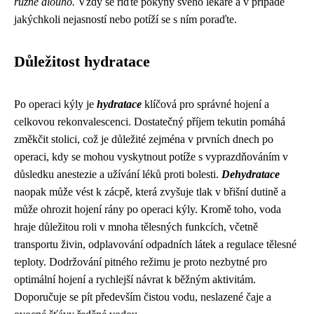
různě dlouho.
Vždy se řiďte pokyny svého lékaře a v případě
jakýchkoli nejasností nebo potíží se s ním poraďte.
Důležitost hydratace
Po operaci kýly je
hydratace
klíčová pro správné hojení a
celkovou rekonvalescenci. Dostatečný příjem tekutin pomáhá
změkčit stolici, což je důležité zejména v prvních dnech po
operaci, kdy se mohou vyskytnout potíže s vyprazdňováním v
důsledku anestezie a užívání léků proti bolesti.
Dehydratace
naopak může vést k zácpě, která zvyšuje tlak v břišní dutině a
může ohrozit hojení rány po operaci kýly. Kromě toho, voda
hraje důležitou roli v mnoha tělesných funkcích, včetně
transportu živin, odplavování odpadních látek a regulace tělesné
teploty. Dodržování pitného režimu je proto nezbytné pro
optimální hojení a rychlejší návrat k běžným aktivitám.
Doporučuje se pít především čistou vodu, neslazené čaje a