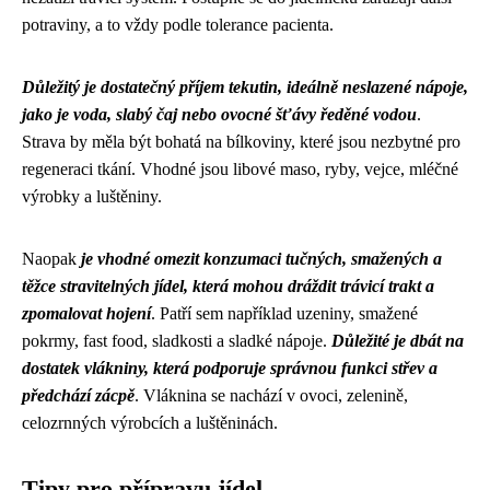
potraviny, a to vždy podle tolerance pacienta.
Důležitý je dostatečný příjem tekutin, ideálně neslazené nápoje,
jako je voda, slabý čaj nebo ovocné šťávy ředěné vodou
.
Strava by měla být bohatá na bílkoviny, které jsou nezbytné pro
regeneraci tkání. Vhodné jsou libové maso, ryby, vejce, mléčné
výrobky a luštěniny.
Naopak
je vhodné omezit konzumaci tučných, smažených a
těžce stravitelných jídel, která mohou dráždit trávicí trakt a
zpomalovat hojení
. Patří sem například uzeniny, smažené
pokrmy, fast food, sladkosti a sladké nápoje.
Důležité je dbát na
dostatek vlákniny, která podporuje správnou funkci střev a
předchází zácpě
. Vláknina se nachází v ovoci, zelenině,
celozrnných výrobcích a luštěninách.
Tipy pro přípravu jídel