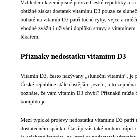
Vzhledem k zeměpisné poloze České republiky a s ní
obtížné získat dostatek vitamínu D3 pouze ze slunečn
bohaté na vitamín D3 patří tučné ryby, vejce a mlé
vhodné zvážit i užívání doplňků stravy s vitamínem
lékařem.
Příznaky nedostatku vitamínu D3
Vitamín D3, často nazývaný „sluneční vitamín“, je p
České republice stále častějším jevem, a to zejména
poznáte, že vám vitamín D3 chybí? Příznaků může být
komplikuje.
Mezi typické projevy nedostatku vitamínu D3 patří ú
dostatečném spánku. Častěji vás také mohou trápit 