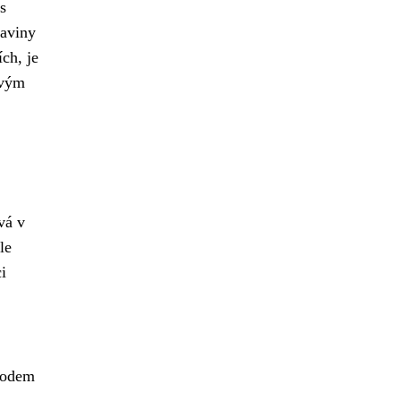
s
raviny
ch, je
svým
vá v
le
i
ůvodem