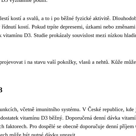
nu D3 významně podílí.
stí kostí a svalů, a to i po běžné fyzické aktivitě. Dlouhodo
y řídnutí kostí. Pokud trpíte depresemi, úzkami nebo změnami
ek vitamínu D3. Studie prokázaly souvislost mezi nízkou hlad
rojevovat i na stavu vaší pokožky, vlasů a nehtů. Kůže může
3
funkcích, včetně imunitního systému. V České republice, kde 
nedostatek vitamínu D3 běžný. Doporučená denní dávka vitam
ších faktorech. Pro dospělé se obecně doporučuje denní příjem
dech může být nutné dávku upravit.