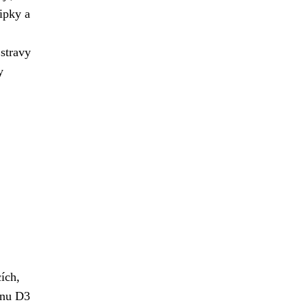
ipky a
stravy
y
ích,
ínu D3