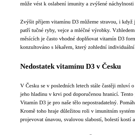
může vést k oslabení imunity a zvýšené náchylnosti
Zvýšit příjem vitamínu D3 můžeme stravou, i když 
patří tučné ryby, vejce a mléčné výrobky. Vzhled
měsících je často vhodné doplňovat vitamín D3 for
konzultováno s lékařem, který zohlední individuální 
Nedostatek vitamínu D3 v Česku
V Česku se v posledních letech stále častěji mluví 
jeho hladinu v krvi pod doporučenou hranicí. Tento 
Vitamín D3 je pro naše tělo nepostradatelný. Pomáhá
Kromě toho hraje důležitou roli v imunitním systém
projevovat únavou, svalovou slabostí, bolestí kostí 