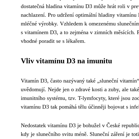
dostatečná hladina vitamínu D3 může hrát roli v p
nachlazení. Pro udržení optimální hladiny vitamínu 
mléčné výrobky. Vzhledem k omezenému slunečnímu s
s vitamínem D3, a to zejména v zimních měsících. P
vhodné poradit se s lékařem.
Vliv vitamínu D3 na imunitu
Vitamín D3, často nazývaný také „sluneční vitamín“,
uvědomují. Nejde jen o zdravé kosti a zuby, ale tak
imunitního systému, tzv. T-lymfocyty, které jsou zod
vitamínu D3 tak pomáhá tělu účinněji bojovat s inf
Nedostatek vitamínu D3 je bohužel v České republi
kdy je slunečního svitu méně. Sluneční záření je to