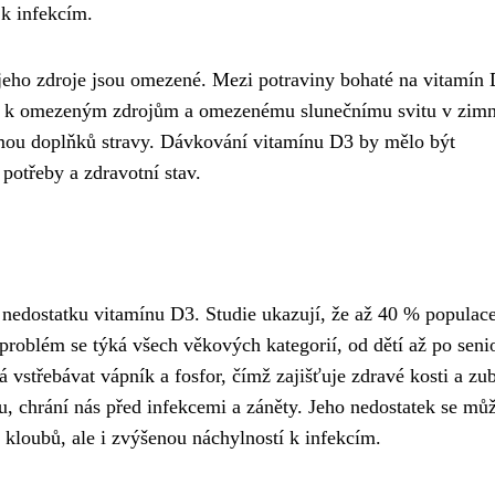
 k infekcím.
jeho zdroje jsou omezené. Mezi potraviny bohaté na vitamín
em k omezeným zdrojům a omezenému slunečnímu svitu v zim
mou doplňků stravy. Dávkování vitamínu D3 by mělo být
potřeby a zdravotní stav.
o nedostatku vitamínu D3. Studie ukazují, že až 40 % populac
problém se týká všech věkových kategorií, od dětí až po seni
 vstřebávat vápník a fosfor, čímž zajišťuje zdravé kosti a zu
u, chrání nás před infekcemi a záněty. Jeho nedostatek se mů
a kloubů, ale i zvýšenou náchylností k infekcím.