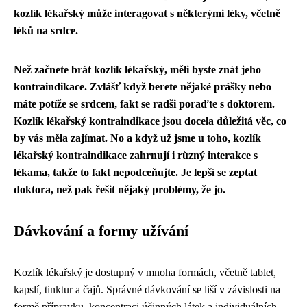
kozlík lékařský může interagovat s některými léky, včetně
léků na srdce.
Než začnete brát kozlík lékařský, měli byste znát jeho
kontraindikace. Zvlášť když berete nějaké prášky nebo
máte potíže se srdcem, fakt se radši poraďte s doktorem.
Kozlík lékařský kontraindikace
jsou docela důležitá věc, co
by vás měla zajímat. No a když už jsme u toho, kozlík
lékařský kontraindikace zahrnují i různý interakce s
lékama, takže to fakt nepodceňujte. Je lepší se zeptat
doktora, než pak řešit nějaký problémy, že jo.
Dávkování a formy užívání
Kozlík lékařský je dostupný v mnoha formách, včetně tablet,
kapslí, tinktur a čajů. Správné dávkování se liší v závislosti na
formě přípravku, koncentraci účinných látek a individuálních