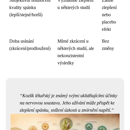
Subjektivní hodnocení
Významné zlepšení
Žádné
kvality spánku
u některých studií
zlepšení
(lepší/stejné/horší)
nebo
placebo
efekt
Doba usínání
Mírné zkrácení u
Bez
(zkrácení/prodloužení)
některých studií, ale
změny
nekonzistentní
výsledky
Kozlík lékařský je známý svými uklidňujícími účinky
na nervovou soustavu. Jeho užívání může přispět ke
zlepšení spánku, snížení úzkosti a zmírnění napětí.