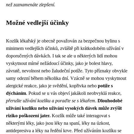
než zaznamenáte zlepšení.
Možné vedlejší účinky
Kozlík lékařský je obecně považován za bezpečnou bylinu s
minimem vedlejších účinků, zvláště při krátkodobém užívání v
doporučených dávkách. I tak se ale u některých lidí mohou
vyskytnout mírné nežádoucí účinky, jako je bolest hlavy,
závratě, nevolnost nebo žaludeční potíže. Tyto příznaky obvykle
samy odezní během několika dní. Vzácně se mohou vyskytnout
alergické reakce, jako je svědění, kopřivka nebo
potíže s
dýcháním
. Pokud se u vás objeví jakákoli neobvyklá reakce,
přerušte užívání kozlíku a poraďte se s lékařem
.
Dlouhodobé
užívání kozlíku nebo užívání vysokých dávek může zvýšit
riziko poškození jater.
Kozlík může také interagovat s
některými léky, jako jsou léky na spaní, léky na úzkost,
antidepresiva a léky na ředění krve. Před užíváním kozlíku se