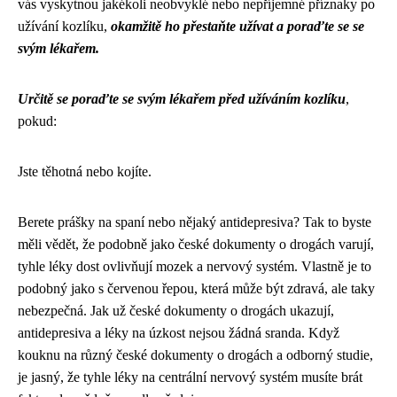
vás vyskytnou jakékoli neobvyklé nebo nepříjemné příznaky po
užívání kozlíku,
okamžitě ho přestaňte užívat a poraďte se se
svým lékařem.
Určitě se poraďte se svým lékařem před užíváním kozlíku
,
pokud:
Jste těhotná nebo kojíte.
Berete prášky na spaní nebo nějaký antidepresiva? Tak to byste
měli vědět, že podobně jako české dokumenty o drogách varují,
tyhle léky dost ovlivňují mozek a nervový systém. Vlastně je to
podobný jako s
červenou řepou
, která může být zdravá, ale taky
nebezpečná. Jak už české dokumenty o drogách ukazují,
antidepresiva a léky na úzkost nejsou žádná sranda. Když
kouknu na různý české dokumenty o drogách a odborný studie,
je jasný, že tyhle léky na centrální nervový systém musíte brát