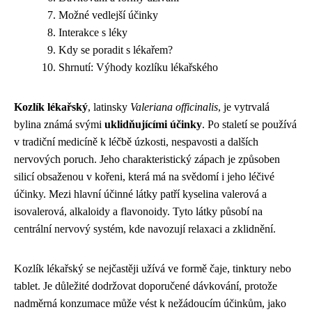
Možné vedlejší účinky
Interakce s léky
Kdy se poradit s lékařem?
Shrnutí: Výhody kozlíku lékařského
Kozlík lékařský
, latinsky
Valeriana officinalis
, je vytrvalá
bylina známá svými
uklidňujícími účinky
. Po staletí se používá
v tradiční medicíně k léčbě úzkosti, nespavosti a dalších
nervových poruch. Jeho charakteristický zápach je způsoben
silicí obsaženou v kořeni, která má na svědomí i jeho léčivé
účinky. Mezi hlavní účinné látky patří kyselina valerová a
isovalerová, alkaloidy a flavonoidy. Tyto látky působí na
centrální nervový systém, kde navozují relaxaci a zklidnění.
Kozlík lékařský se nejčastěji užívá ve formě čaje, tinktury nebo
tablet. Je důležité dodržovat doporučené dávkování, protože
nadměrná konzumace může vést k nežádoucím účinkům, jako