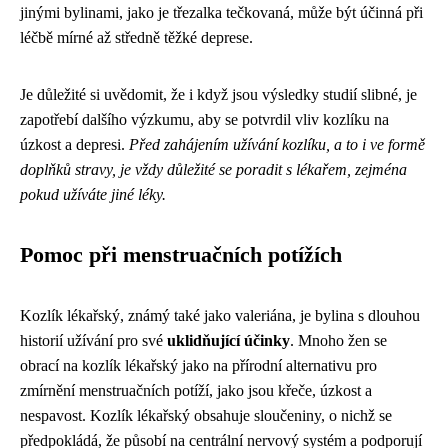
jinými bylinami, jako je třezalka tečkovaná, může být účinná při
léčbě mírné až středně těžké deprese.
Je důležité si uvědomit, že i když jsou výsledky studií slibné, je
zapotřebí dalšího výzkumu, aby se potvrdil vliv kozlíku na
úzkost a depresi.
Před zahájením užívání kozlíku, a to i ve formě
doplňků stravy, je vždy důležité se poradit s lékařem, zejména
pokud užíváte jiné léky.
Pomoc při menstruačních potížích
Kozlík lékařský, známý také jako valeriána, je bylina s dlouhou
historií užívání pro své
uklidňující účinky
. Mnoho žen se
obrací na kozlík lékařský jako na přírodní alternativu pro
zmírnění menstruačních potíží, jako jsou křeče, úzkost a
nespavost. Kozlík lékařský obsahuje sloučeniny, o nichž se
předpokládá, že působí na centrální nervový systém a podporují