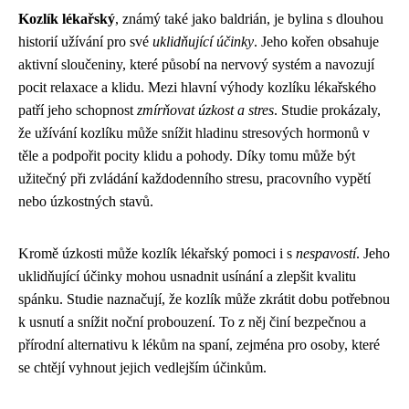
Kozlík lékařský
, známý také jako baldrián, je bylina s dlouhou
historií užívání pro své
uklidňující účinky
. Jeho kořen obsahuje
aktivní sloučeniny, které působí na nervový systém a navozují
pocit relaxace a klidu. Mezi hlavní výhody kozlíku lékařského
patří jeho schopnost
zmírňovat úzkost a stres
. Studie prokázaly,
že užívání kozlíku může snížit hladinu stresových hormonů v
těle a podpořit pocity klidu a pohody. Díky tomu může být
užitečný při zvládání každodenního stresu, pracovního vypětí
nebo úzkostných stavů.
Kromě úzkosti může kozlík lékařský pomoci i s
nespavostí
. Jeho
uklidňující účinky mohou usnadnit usínání a zlepšit kvalitu
spánku. Studie naznačují, že kozlík může zkrátit dobu potřebnou
k usnutí a snížit noční probouzení. To z něj činí bezpečnou a
přírodní alternativu k lékům na spaní, zejména pro osoby, které
se chtějí vyhnout jejich vedlejším účinkům.