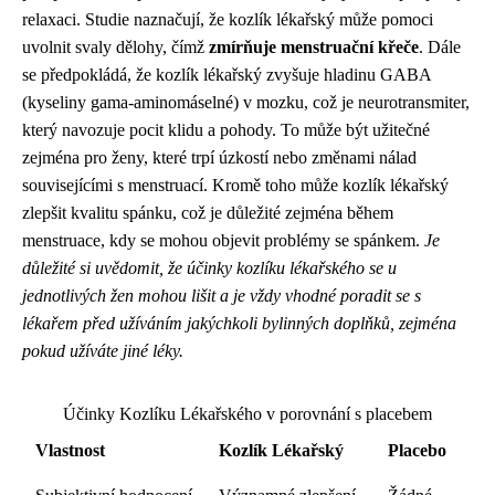
relaxaci. Studie naznačují, že kozlík lékařský může pomoci
uvolnit svaly dělohy, čímž
zmírňuje menstruační křeče
. Dále
se předpokládá, že kozlík lékařský zvyšuje hladinu GABA
(kyseliny gama-aminomáselné) v mozku, což je neurotransmiter,
který navozuje pocit klidu a pohody. To může být užitečné
zejména pro ženy, které trpí úzkostí nebo změnami nálad
souvisejícími s menstruací. Kromě toho může kozlík lékařský
zlepšit kvalitu spánku, což je důležité zejména během
menstruace, kdy se mohou objevit problémy se spánkem.
Je
důležité si uvědomit, že účinky kozlíku lékařského se u
jednotlivých žen mohou lišit a je vždy vhodné poradit se s
lékařem před užíváním jakýchkoli bylinných doplňků, zejména
pokud užíváte jiné léky.
Účinky Kozlíku Lékařského v porovnání s placebem
Vlastnost
Kozlík Lékařský
Placebo