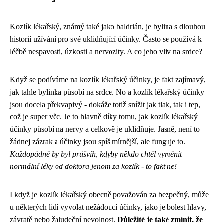
Kozlík lékařský, známý také jako baldrián, je bylina s dlouhou
historií užívání pro své uklidňující účinky. Často se používá k
léčbě nespavosti, úzkosti a nervozity. A co jeho vliv na srdce?
Když se podíváme na
kozlík lékařský účinky
, je fakt zajímavý,
jak tahle bylinka působí na srdce. No a kozlík lékařský účinky
jsou docela překvapivý - dokáže totiž snížit jak tlak, tak i tep,
což je super věc. Je to hlavně díky tomu, jak kozlík lékařský
účinky působí na nervy a celkově je uklidňuje. Jasně, není to
žádnej zázrak a účinky jsou spíš mírnější, ale funguje to.
Každopádně by byl průšvih, kdyby někdo chtěl vyměnit
normální léky od doktora jenom za kozlík - to fakt ne!
I když je kozlík lékařský obecně považován za bezpečný, může
u některých lidí vyvolat nežádoucí účinky, jako je bolest hlavy,
závratě nebo žaludeční nevolnost.
Důležité je také zmínit, že