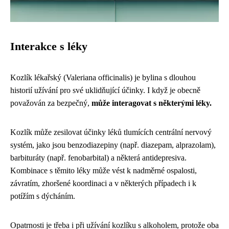
Interakce s léky
Kozlík lékařský (Valeriana officinalis) je bylina s dlouhou
historií užívání pro své uklidňující účinky. I když je obecně
považován za bezpečný,
může interagovat s některými léky.
Kozlík může zesilovat účinky léků tlumících centrální nervový
systém, jako jsou benzodiazepiny (např. diazepam, alprazolam),
barbituráty (např. fenobarbital) a některá antidepresiva.
Kombinace s těmito léky může vést k nadměrné ospalosti,
závratím, zhoršené koordinaci a v některých případech i k
potížím s dýcháním.
Opatrnosti je třeba i při užívání kozlíku s alkoholem, protože oba