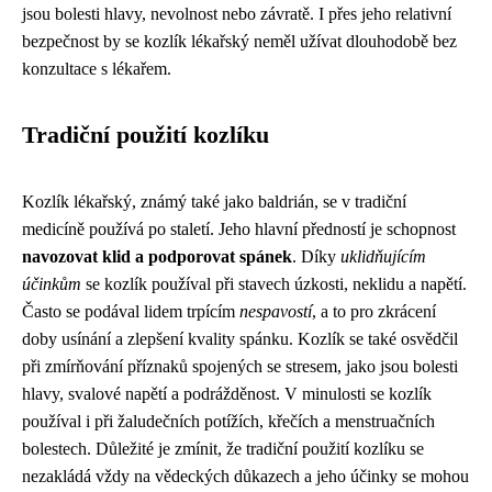
jsou bolesti hlavy, nevolnost nebo závratě. I přes jeho relativní
bezpečnost by se kozlík lékařský neměl užívat dlouhodobě bez
konzultace s lékařem.
Tradiční použití kozlíku
Kozlík lékařský, známý také jako baldrián, se v tradiční
medicíně používá po staletí. Jeho hlavní předností je schopnost
navozovat klid a podporovat spánek
. Díky
uklidňujícím
účinkům
se kozlík používal při stavech úzkosti, neklidu a napětí.
Často se podával lidem trpícím
nespavostí
, a to pro zkrácení
doby usínání a zlepšení kvality spánku. Kozlík se také osvědčil
při zmírňování příznaků spojených se stresem, jako jsou bolesti
hlavy, svalové napětí a podrážděnost. V minulosti se kozlík
používal i při žaludečních potížích, křečích a menstruačních
bolestech. Důležité je zmínit, že tradiční použití kozlíku se
nezakládá vždy na vědeckých důkazech a jeho účinky se mohou