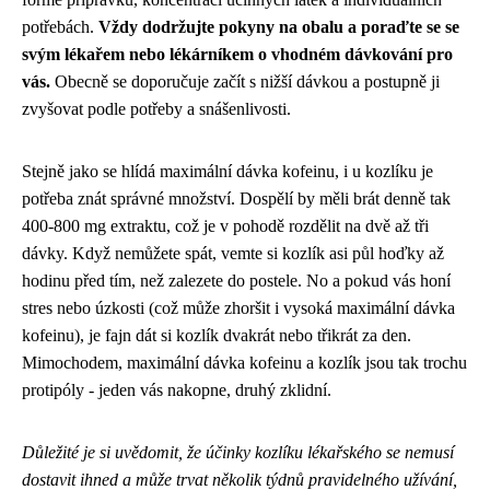
potřebách.
Vždy dodržujte pokyny na obalu a poraďte se se
svým lékařem nebo lékárníkem o vhodném dávkování pro
vás.
Obecně se doporučuje začít s nižší dávkou a postupně ji
zvyšovat podle potřeby a snášenlivosti.
Stejně jako se hlídá
maximální dávka kofeinu
, i u kozlíku je
potřeba znát správné množství. Dospělí by měli brát denně tak
400-800 mg extraktu, což je v pohodě rozdělit na dvě až tři
dávky. Když nemůžete spát, vemte si kozlík asi půl hoďky až
hodinu před tím, než zalezete do postele. No a pokud vás honí
stres nebo úzkosti (což může zhoršit i vysoká maximální dávka
kofeinu), je fajn dát si kozlík dvakrát nebo třikrát za den.
Mimochodem, maximální dávka kofeinu a kozlík jsou tak trochu
protipóly - jeden vás nakopne, druhý zklidní.
Důležité je si uvědomit, že účinky kozlíku lékařského se nemusí
dostavit ihned a může trvat několik týdnů pravidelného užívání,