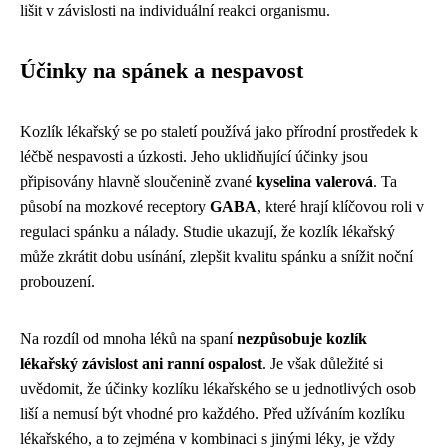
lišit v závislosti na individuální reakci organismu.
Účinky na spánek a nespavost
Kozlík lékařský se po staletí používá jako přírodní prostředek k
léčbě nespavosti a úzkosti. Jeho uklidňující účinky jsou
připisovány hlavně sloučenině zvané
kyselina valerová
. Ta
působí na mozkové receptory
GABA
, které hrají klíčovou roli v
regulaci spánku a nálady. Studie ukazují, že kozlík lékařský
může zkrátit dobu usínání, zlepšit kvalitu spánku a snížit noční
probouzení.
Na rozdíl od mnoha léků na spaní
nezpůsobuje kozlík
lékařský závislost ani ranní ospalost
. Je však důležité si
uvědomit, že účinky kozlíku lékařského se u jednotlivých osob
liší a nemusí být vhodné pro každého. Před užíváním kozlíku
lékařského, a to zejména v kombinaci s jinými léky, je vždy