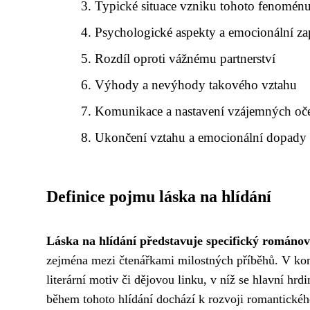
Typické situace vzniku tohoto fenomén
Psychologické aspekty a emocionální za
Rozdíl oproti vážnému partnerství
Výhody a nevýhody takového vztahu
Komunikace a nastavení vzájemných oč
Ukončení vztahu a emocionální dopady
Definice pojmu láska na hlídání
Láska na hlídání představuje specifický románo
zejména mezi čtenářkami milostných příběhů. V kont
literární motiv či dějovou linku, v níž se hlavní hrdi
během tohoto hlídání dochází k rozvoji romantického