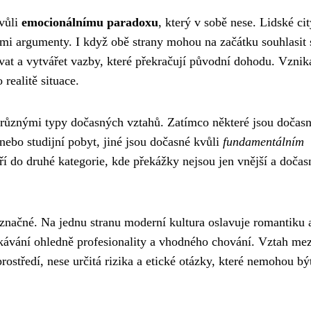
vůli
emocionálnímu paradoxu
, který v sobě nese. Lidské cit
mi argumenty. I když obě strany mohou na začátku souhlasit 
vat a vytvářet vazby, které překračují původní dohodu. Vznik
 realitě situace.
 různými typy dočasných vztahů. Zatímco některé jsou dočasn
nebo studijní pobyt, jiné jsou dočasné kvůli
fundamentálním
tří do druhé kategorie, kde překážky nejsou jen vnější a dočas
načné. Na jednu stranu moderní kultura oslavuje romantiku 
čekávání ohledně profesionality a vhodného chování. Vztah mez
tředí, nese určitá rizika a etické otázky, které nemohou bý