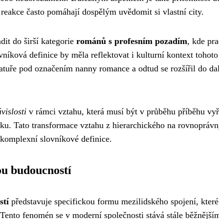
 reakce často pomáhají dospělým uvědomit si vlastní city.
dit do širší kategorie
románů s profesním pozadím
, kde pr
níková definice by měla reflektovat i kulturní kontext tohoto
ratuře pod označením nanny romance a odtud se rozšířil do da
vislosti
v rámci vztahu, která musí být v průběhu příběhu vyř
u. Tato transformace vztahu z hierarchického na rovnoprávn
 komplexní slovníkové definice.
ou budoucností
stí
představuje specifickou formu mezilidského spojení, které
ento fenomén se v moderní společnosti stává stále běžnější