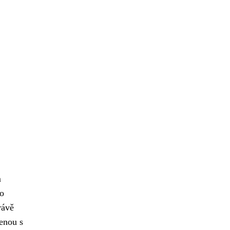
m
ko
rávě
jenou s