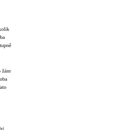
kolik
oba
stupně
o žánr
soba
Tato
tí