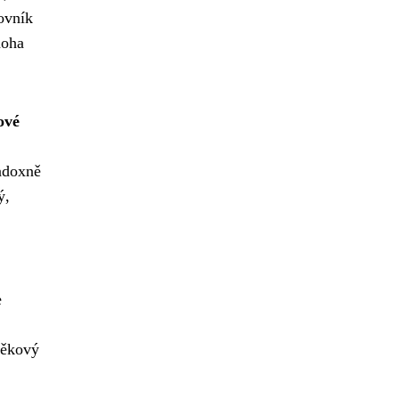
lovník
noha
ové
radoxně
ý,
e
věkový