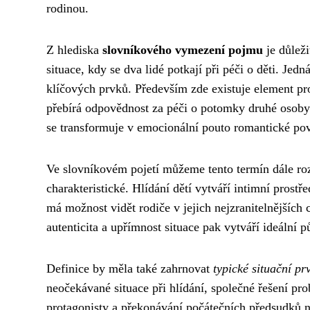
rodinou.
Z hlediska
slovníkového vymezení pojmu
je důleži
situace, kdy se dva lidé potkají při péči o děti. Jedn
klíčových prvků. Především zde existuje element pr
přebírá odpovědnost za péči o potomky druhé osoby.
se transformuje v emocionální pouto romantické po
Ve slovníkovém pojetí můžeme tento termín dále roz
charakteristické. Hlídání dětí vytváří intimní prostř
má možnost vidět rodiče v jejich nejzranitelnějších 
autenticita a upřímnost situace pak vytváří ideální
Definice by měla také zahrnovat
typické situační pr
neočekávané situace při hlídání, společné řešení p
protagonisty a překonávání počátečních předsudků 