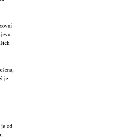
acovní
 jevu,
lších
ešena,
ý je
 je od
m,