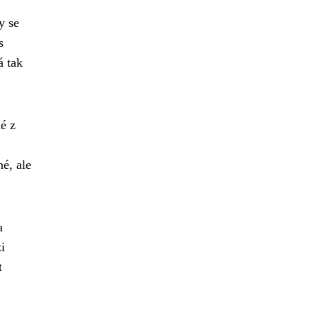
y se
s
á tak
é z
né, ale
a
i
t