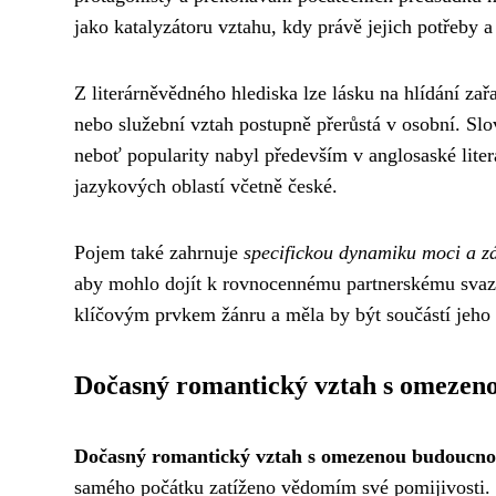
jako katalyzátoru vztahu, kdy právě jejich potřeby a
Z literárněvědného hlediska lze lásku na hlídání zařa
nebo služební vztah postupně přerůstá v osobní. Slov
neboť popularity nabyl především v anglosaské lite
jazykových oblastí včetně české.
Pojem také zahrnuje
specifickou dynamiku moci a zá
aby mohlo dojít k rovnocennému partnerskému svazk
klíčovým prvkem žánru a měla by být součástí jeho
Dočasný romantický vztah s omezen
Dočasný romantický vztah s omezenou budoucno
samého počátku zatíženo vědomím své pomijivosti. T