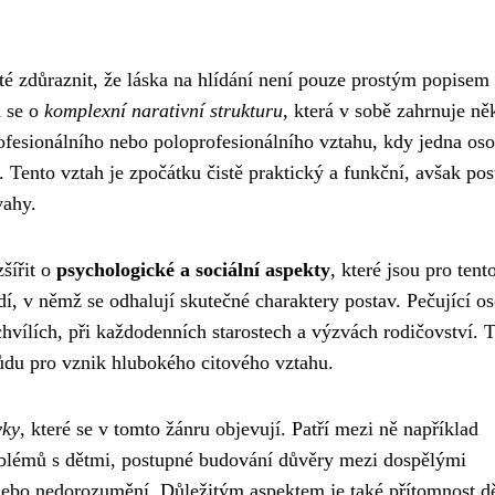
té zdůraznit, že láska na hlídání není pouze prostým popisem
á se o
komplexní narativní strukturu
, která v sobě zahrnuje ně
ofesionálního nebo poloprofesionálního vztahu, kdy jedna os
 Tento vztah je zpočátku čistě praktický a funkční, avšak po
vahy.
šířit o
psychologické a sociální aspekty
, které jsou pro tent
edí, v němž se odhalují skutečné charaktery postav. Pečující o
chvílích, při každodenních starostech a výzvách rodičovství. 
 půdu pro vznik hlubokého citového vztahu.
vky
, které se v tomto žánru objevují. Patří mezi ně například
roblémů s dětmi, postupné budování důvěry mezi dospělými
nebo nedorozumění. Důležitým aspektem je také přítomnost dě