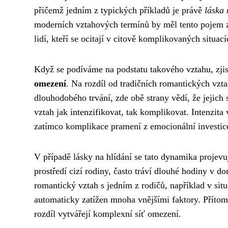
přičemž jedním z typických příkladů je právě
láska 
moderních vztahových termínů by měl tento pojem z
lidí, kteří se ocitají v citově komplikovaných situací
Když se podíváme na podstatu takového vztahu, zjis
omezení
. Na rozdíl od tradičních romantických vzt
dlouhodobého trvání, zde obě strany vědí, že jejic
vztah jak intenzifikovat, tak komplikovat. Intenzit
zatímco komplikace pramení z emocionální investic
V případě lásky na hlídání se tato dynamika projevuj
prostředí cizí rodiny, často tráví dlouhé hodiny v d
romantický vztah s jedním z rodičů, například v sit
automaticky zatížen mnoha vnějšími faktory. Přítomn
rozdíl vytvářejí komplexní síť omezení.