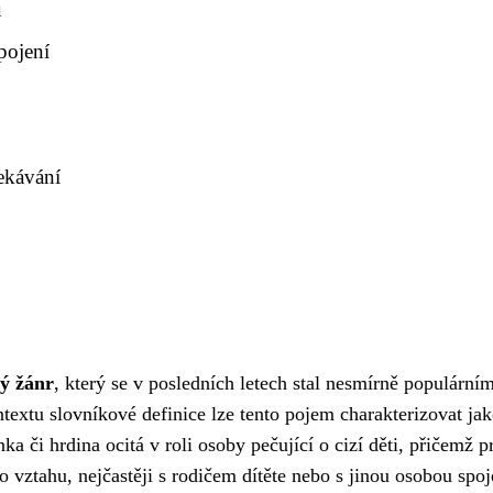
u
pojení
ekávání
vý žánr
, který se v posledních letech stal nesmírně populární
extu slovníkové definice lze tento pojem charakterizovat ja
nka či hrdina ocitá v roli osoby pečující o cizí děti, přičemž p
 vztahu, nejčastěji s rodičem dítěte nebo s jinou osobou spo