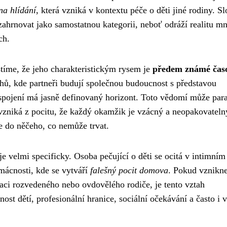
na hlídání
, která vzniká v kontextu péče o děti jiné rodiny. S
ahrnovat jako samostatnou kategorii, neboť odráží realitu m
ch.
tíme, že jeho charakteristickým rysem je
předem známé čas
ahů, kde partneři budují společnou budoucnost s představou
h spojení má jasně definovaný horizont. Toto vědomí může pa
a vzniká z pocitu, že každý okamžik je vzácný a neopakovateln
e do něčeho, co nemůže trvat.
e velmi specificky. Osoba pečující o děti se ocitá v intimním
omácnosti, kde se vytváří
falešný pocit domova
. Pokud vznikn
uaci rozvedeného nebo ovdovělého rodiče, je tento vztah
ost dětí, profesionální hranice, sociální očekávání a často i 