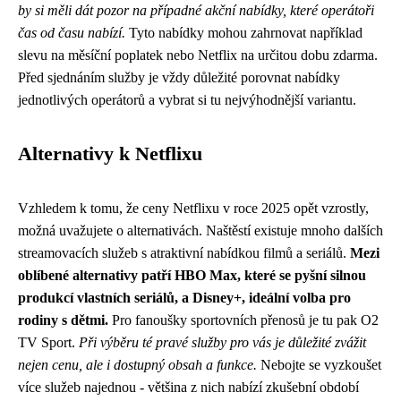
by si měli dát pozor na případné akční nabídky, které operátoři
čas od času nabízí.
Tyto nabídky mohou zahrnovat například
slevu na měsíční poplatek nebo Netflix na určitou dobu zdarma.
Před sjednáním služby je vždy důležité porovnat nabídky
jednotlivých operátorů a vybrat si tu nejvýhodnější variantu.
Alternativy k Netflixu
Vzhledem k tomu, že ceny Netflixu v roce 2025 opět vzrostly,
možná uvažujete o alternativách. Naštěstí existuje mnoho dalších
streamovacích služeb s atraktivní nabídkou filmů a seriálů.
Mezi
oblíbené alternativy patří HBO Max, které se pyšní silnou
produkcí vlastních seriálů, a Disney+, ideální volba pro
rodiny s dětmi.
Pro fanoušky sportovních přenosů je tu pak O2
TV Sport.
Při výběru té pravé služby pro vás je důležité zvážit
nejen cenu, ale i dostupný obsah a funkce.
Nebojte se vyzkoušet
více služeb najednou - většina z nich nabízí zkušební období