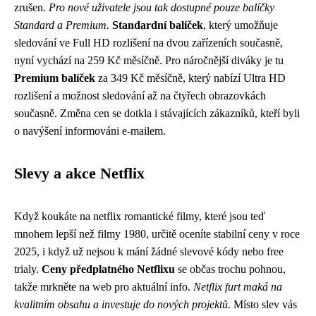
zrušen.
Pro nové uživatele jsou tak dostupné pouze balíčky
Standard a Premium.
Standardní balíček
, který umožňuje
sledování ve Full HD rozlišení na dvou zařízeních současně,
nyní vychází na 259 Kč měsíčně. Pro náročnější diváky je tu
Premium balíček
za 349 Kč měsíčně, který nabízí Ultra HD
rozlišení a možnost sledování až na čtyřech obrazovkách
současně. Změna cen se dotkla i stávajících zákazníků, kteří byli
o navýšení informováni e-mailem.
Slevy a akce Netflix
Když koukáte na netflix romantické filmy, které jsou teď
mnohem lepší než filmy 1980, určitě oceníte stabilní ceny v roce
2025, i když už nejsou k mání žádné slevové kódy nebo free
trialy.
Ceny předplatného Netflixu
se občas trochu pohnou,
takže mrkněte na web pro aktuální info.
Netflix furt maká na
kvalitním obsahu a investuje do nových projektů
. Místo slev vás