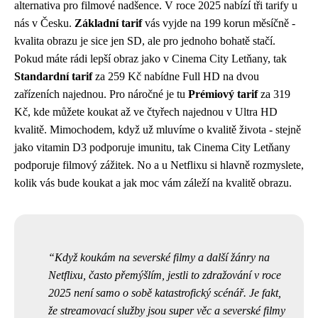
alternativa pro filmové nadšence. V roce 2025 nabízí tři tarify u
nás v Česku.
Základní tarif
vás vyjde na 199 korun měsíčně -
kvalita obrazu je sice jen SD, ale pro jednoho bohatě stačí.
Pokud máte rádi lepší obraz jako v Cinema City Letňany, tak
Standardní tarif
za 259 Kč nabídne Full HD na dvou
zařízeních najednou. Pro náročné je tu
Prémiový tarif
za 319
Kč, kde můžete koukat až ve čtyřech najednou v Ultra HD
kvalitě. Mimochodem, když už mluvíme o kvalitě života - stejně
jako
vitamin D3 podporuje imunitu
, tak Cinema City Letňany
podporuje filmový zážitek. No a u Netflixu si hlavně rozmyslete,
kolik vás bude koukat a jak moc vám záleží na kvalitě obrazu.
Když koukám na severské filmy a další žánry na
Netflixu, často přemýšlím, jestli to zdražování v roce
2025 není samo o sobě katastrofický scénář. Je fakt,
že streamovací služby jsou super věc a
severské filmy