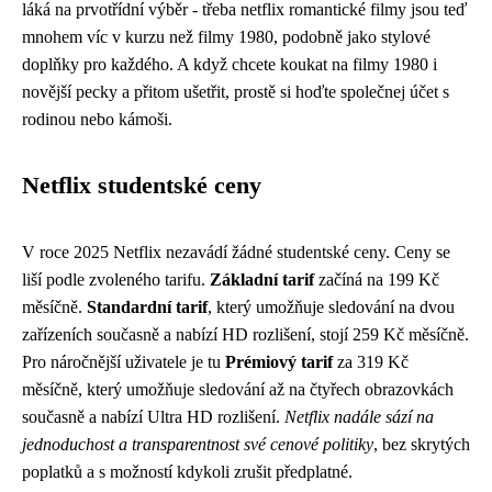
láká na prvotřídní výběr - třeba netflix romantické filmy jsou teď
mnohem víc v kurzu než filmy 1980, podobně jako
stylové
doplňky pro každého
. A když chcete koukat na filmy 1980 i
novější pecky a přitom ušetřit, prostě si hoďte společnej účet s
rodinou nebo kámoši.
Netflix studentské ceny
V roce 2025 Netflix nezavádí žádné studentské ceny. Ceny se
liší podle zvoleného tarifu.
Základní tarif
začíná na 199 Kč
měsíčně.
Standardní tarif
, který umožňuje sledování na dvou
zařízeních současně a nabízí HD rozlišení, stojí 259 Kč měsíčně.
Pro náročnější uživatele je tu
Prémiový tarif
za 319 Kč
měsíčně, který umožňuje sledování až na čtyřech obrazovkách
současně a nabízí Ultra HD rozlišení.
Netflix nadále sází na
jednoduchost a transparentnost své cenové politiky
, bez skrytých
poplatků a s možností kdykoli zrušit předplatné.