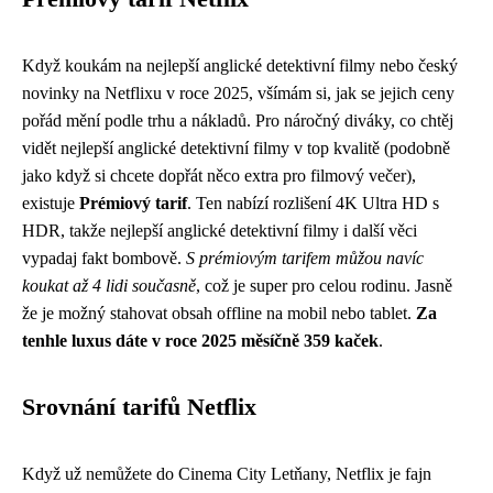
Když koukám na nejlepší anglické detektivní filmy nebo český
novinky na Netflixu v roce 2025, všímám si, jak se jejich ceny
pořád mění podle trhu a nákladů. Pro náročný diváky, co chtěj
vidět nejlepší anglické detektivní filmy v top kvalitě (podobně
jako
když si chcete dopřát něco extra pro filmový večer
),
existuje
Prémiový tarif
. Ten nabízí rozlišení 4K Ultra HD s
HDR, takže nejlepší anglické detektivní filmy i další věci
vypadaj fakt bombově.
S prémiovým tarifem můžou navíc
koukat až 4 lidi současně
, což je super pro celou rodinu. Jasně
že je možný stahovat obsah offline na mobil nebo tablet.
Za
tenhle luxus dáte v roce 2025 měsíčně 359 kaček
.
Srovnání tarifů Netflix
Když už nemůžete do Cinema City Letňany, Netflix je fajn