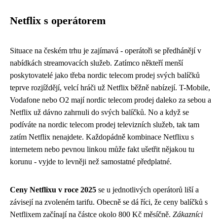
Netflix s operátorem
Situace na českém trhu je zajímavá - operátoři se předhánějí v
nabídkách streamovacích služeb. Zatímco někteří menší
poskytovatelé jako třeba nordic telecom prodej svých balíčků
teprve rozjíždějí, velcí hráči už Netflix běžně nabízejí. T-Mobile,
Vodafone nebo O2 mají
nordic telecom prodej
daleko za sebou a
Netflix už dávno zahrnuli do svých balíčků. No a když se
podíváte na nordic telecom prodej televizních služeb, tak tam
zatím Netflix nenajdete. Každopádně kombinace Netflixu s
internetem nebo pevnou linkou může fakt ušetřit nějakou tu
korunu - vyjde to levněji než samostatné předplatné.
Ceny Netflixu v roce 2025
se u jednotlivých operátorů liší a
závisejí na zvoleném tarifu. Obecně se dá říci, že ceny balíčků s
Netflixem začínají na částce okolo 800 Kč měsíčně.
Zákazníci