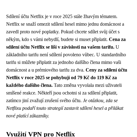
Sdílení účtu Netflix je v roce 2025 stále žhavým tématem.
Netflix se snaží omezit sdílení hesel mimo jednu domácnost a
zavedl proto nové poplatky. Pokud chcete sdílet svůj účet s
někým, kdo s vámi nebydlí, budete si muset připlatit.
Cena za
sdílení účtu Netflix se liší v závislosti na vašem tarifu.
U
základního tarifu není sdílení povoleno vůbec. U standardního
tarifu si můžete připlatit za jednoho dalšího člena mimo vaši
domácnost a u prémiového tarifu za dva.
Ceny za sdílení účtu
Netflix v roce 2025 se pohybují od 79 Kč do 119 Kč za
každého dalšího člena.
Tato změna vyvolala mezi uživateli
smíšené reakce. Někteří jsou ochotni si za sdílení připlatit,
zatímco jiní zvažují zrušení svého účtu.
Je otázkou, zda se
Netflixu podaří touto strategií zastavit sdílení hesel a přilákat
nové platící zákazníky.
Využití VPN pro Netflix