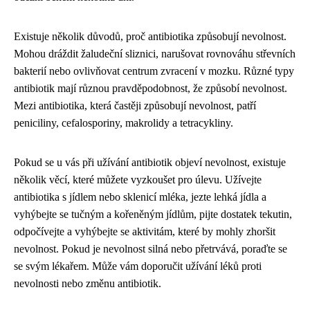
Existuje několik důvodů, proč antibiotika způsobují nevolnost.
Mohou dráždit žaludeční sliznici, narušovat rovnováhu střevních
bakterií nebo ovlivňovat centrum zvracení v mozku. Různé typy
antibiotik mají různou pravděpodobnost, že způsobí nevolnost.
Mezi antibiotika, která častěji způsobují nevolnost, patří
peniciliny, cefalosporiny, makrolidy a tetracykliny.
Pokud se u vás při užívání antibiotik objeví nevolnost, existuje
několik věcí, které můžete vyzkoušet pro úlevu. Užívejte
antibiotika s jídlem nebo sklenicí mléka, jezte lehká jídla a
vyhýbejte se tučným a kořeněným jídlům, pijte dostatek tekutin,
odpočívejte a vyhýbejte se aktivitám, které by mohly zhoršit
nevolnost. Pokud je nevolnost silná nebo přetrvává, poraďte se
se svým lékařem. Může vám doporučit užívání léků proti
nevolnosti nebo změnu antibiotik.