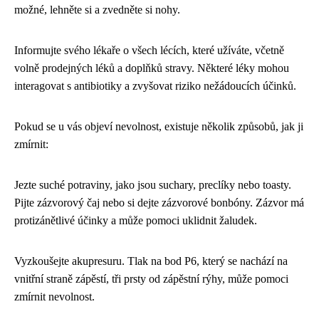
možné, lehněte si a zvedněte si nohy.
Informujte svého lékaře o všech lécích, které užíváte, včetně
volně prodejných léků a doplňků stravy. Některé léky mohou
interagovat s antibiotiky a zvyšovat riziko nežádoucích účinků.
Pokud se u vás objeví nevolnost, existuje několik způsobů, jak ji
zmírnit:
Jezte suché potraviny, jako jsou suchary, preclíky nebo toasty.
Pijte zázvorový čaj nebo si dejte zázvorové bonbóny. Zázvor má
protizánětlivé účinky a může pomoci uklidnit žaludek.
Vyzkoušejte akupresuru. Tlak na bod P6, který se nachází na
vnitřní straně zápěstí, tři prsty od zápěstní rýhy, může pomoci
zmírnit nevolnost.