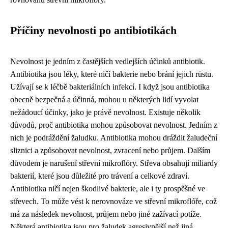
Příčiny nevolnosti po antibiotikách
Nevolnost je jedním z častějších vedlejších účinků antibiotik.
Antibiotika jsou léky, které ničí bakterie nebo brání jejich růstu.
Užívají se k léčbě bakteriálních infekcí. I když jsou antibiotika
obecně bezpečná a účinná, mohou u některých lidí vyvolat
nežádoucí účinky, jako je právě nevolnost. Existuje několik
důvodů, proč antibiotika mohou způsobovat nevolnost. Jedním z
nich je podráždění žaludku. Antibiotika mohou dráždit žaludeční
sliznici a způsobovat nevolnost, zvracení nebo průjem. Dalším
důvodem je narušení střevní mikroflóry. Střeva obsahují miliardy
bakterií, které jsou důležité pro trávení a celkové zdraví.
Antibiotika ničí nejen škodlivé bakterie, ale i ty prospěšné ve
střevech. To může vést k nerovnováze ve střevní mikroflóře, což
má za následek nevolnost, průjem nebo jiné zažívací potíže.
Některá antibiotika jsou pro žaludek agresivnější než jiná.