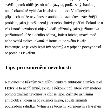
svědění, otok obličeje, rtů nebo jazyka, potíže s dýcháním, je
nutné okamžitě vyhledat lékařskou pomoc. V některých
případech může nevolnost z antibiotik naznačovat závažnější
problém, jako je poškození jater nebo slinivky břišní. Pokud se u
vás kromě nevolnosti objeví i další příznaky, jako je žloutenka
(zežloutnutí kůže a očního bělma), bolest břicha, tmavá moč
nebo světlá stolice, okamžitě kontaktujte svého lékaře.
Pamatujte, že je vždy lepší být opatrný a v případě pochybností
se poradit s lékařem.
Tipy pro zmírnění nevolnosti
Nevolnost je běžným vedlejším účinkem antibiotik a jiných léků.
I když je to nepříjemné, existuje několik tipů, které vám mohou
pomoci zmírnit nevolnost a cítit se lépe. Začněte užíváním
antibiotik s jídlem nebo sklenicí mléka, abyste zmírnili
podráždění žaludku. Vyhněte se tučným, kořeněným a kyselým