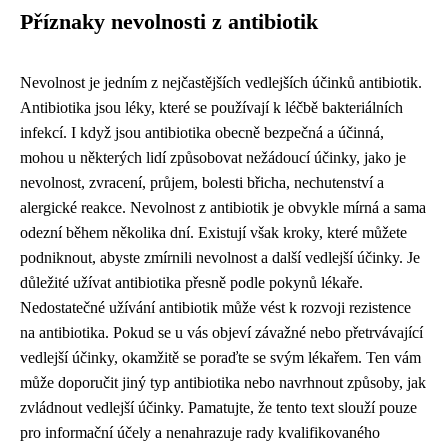
Příznaky nevolnosti z antibiotik
Nevolnost je jedním z nejčastějších vedlejších účinků antibiotik.
Antibiotika jsou léky, které se používají k léčbě bakteriálních
infekcí. I když jsou antibiotika obecně bezpečná a účinná,
mohou u některých lidí způsobovat nežádoucí účinky, jako je
nevolnost, zvracení, průjem, bolesti břicha, nechutenství a
alergické reakce. Nevolnost z antibiotik je obvykle mírná a sama
odezní během několika dní. Existují však kroky, které můžete
podniknout, abyste zmírnili nevolnost a další vedlejší účinky. Je
důležité užívat antibiotika přesně podle pokynů lékaře.
Nedostatečné užívání antibiotik může vést k rozvoji rezistence
na antibiotika. Pokud se u vás objeví závažné nebo přetrvávající
vedlejší účinky, okamžitě se poraďte se svým lékařem. Ten vám
může doporučit jiný typ antibiotika nebo navrhnout způsoby, jak
zvládnout vedlejší účinky. Pamatujte, že tento text slouží pouze
pro informační účely a nenahrazuje rady kvalifikovaného