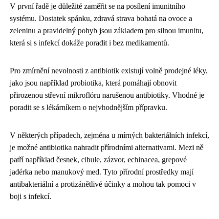
V první řadě je důležité zaměřit se na posílení imunitního
systému. Dostatek spánku, zdravá strava bohatá na ovoce a
zeleninu a pravidelný pohyb jsou základem pro silnou imunitu,
která si s infekcí dokáže poradit i bez medikamentů.
Pro zmírnění nevolnosti z antibiotik existují volně prodejné léky,
jako jsou například probiotika, která pomáhají obnovit
přirozenou střevní mikroflóru narušenou antibiotiky. Vhodné je
poradit se s lékárníkem o nejvhodnějším přípravku.
V některých případech, zejména u mírných bakteriálních infekcí,
je možné antibiotika nahradit přírodními alternativami. Mezi ně
patří například česnek, cibule, zázvor, echinacea, grepové
jadérka nebo manukový med. Tyto přírodní prostředky mají
antibakteriální a protizánětlivé účinky a mohou tak pomoci v
boji s infekcí.