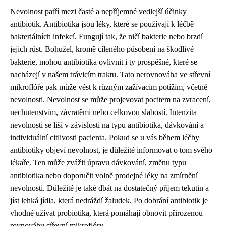
Nevolnost patří mezi časté a nepříjemné vedlejší účinky
antibiotik. Antibiotika jsou léky, které se používají k léčbě
bakteriálních infekcí. Fungují tak, že ničí bakterie nebo brzdí
jejich růst. Bohužel, kromě cíleného působení na škodlivé
bakterie, mohou antibiotika ovlivnit i ty prospěšné, které se
nacházejí v našem trávicím traktu. Tato nerovnováha ve střevní
mikroflóře pak může vést k různým zažívacím potížím, včetně
nevolnosti. Nevolnost se může projevovat pocitem na zvracení,
nechutenstvím, závratěmi nebo celkovou slabostí. Intenzita
nevolnosti se liší v závislosti na typu antibiotika, dávkování a
individuální citlivosti pacienta. Pokud se u vás během léčby
antibiotiky objeví nevolnost, je důležité informovat o tom svého
lékaře. Ten může zvážit úpravu dávkování, změnu typu
antibiotika nebo doporučit volně prodejné léky na zmírnění
nevolnosti. Důležité je také dbát na dostatečný příjem tekutin a
jíst lehká jídla, která nedráždí žaludek. Po dobrání antibiotik je
vhodné užívat probiotika, která pomáhají obnovit přirozenou
rovnováhu střevní mikroflóry.