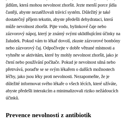
jídlům, která mohou nevolnost zhoršit. Jezte menší porce jídla
častěji, abyste nezatěžovali trávicí systém. Důležitý je také
dostatečný příjem tekutin, abyste předešli dehydrataci, která
může nevolnost zhoršit. Pijte vodu, bylinkové čaje nebo
zázvorový nápoj, který je známý svými uklidňujícími účinky na
žaludek. Pokud vám to lékař dovolí, zkuste zázvorové bonbóny
nebo zázvorový čaj. Odpočívejte v dobře větrané místnosti a
vyhněte se aktivitám, které by mohly nevolnost zhoršit, jako je
čtení nebo používání počítače. Pokud je nevolnost silná nebo
přetrvává, poraďte se se svým lékařem o dalších možnostech
léčby, jako jsou léky proti nevolnosti. Nezapomeňte, že je
důležité informovat svého lékaře o všech lécích, které užíváte,
abyste předešli interakcím a minimalizovali riziko nežádoucích
účinků.
Prevence nevolnosti z antibiotik