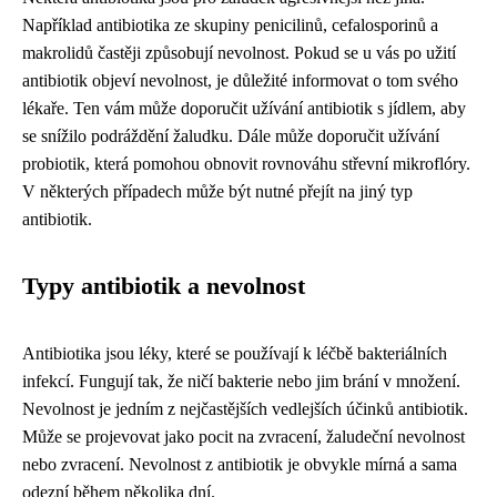
Například antibiotika ze skupiny penicilinů, cefalosporinů a
makrolidů častěji způsobují nevolnost. Pokud se u vás po užití
antibiotik objeví nevolnost, je důležité informovat o tom svého
lékaře. Ten vám může doporučit užívání antibiotik s jídlem, aby
se snížilo podráždění žaludku. Dále může doporučit užívání
probiotik, která pomohou obnovit rovnováhu střevní mikroflóry.
V některých případech může být nutné přejít na jiný typ
antibiotik.
Typy antibiotik a nevolnost
Antibiotika jsou léky, které se používají k léčbě bakteriálních
infekcí. Fungují tak, že ničí bakterie nebo jim brání v množení.
Nevolnost je jedním z nejčastějších vedlejších účinků antibiotik.
Může se projevovat jako pocit na zvracení, žaludeční nevolnost
nebo zvracení. Nevolnost z antibiotik je obvykle mírná a sama
odezní během několika dní.