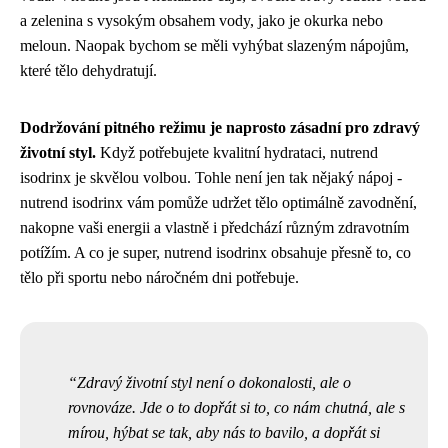
a zelenina s vysokým obsahem vody, jako je okurka nebo
meloun. Naopak bychom se měli vyhýbat slazeným nápojům,
které tělo dehydratují.
Dodržování pitného režimu je naprosto zásadní pro zdravý
životní styl.
Když potřebujete kvalitní hydrataci,
nutrend
isodrinx
je skvělou volbou. Tohle není jen tak nějaký nápoj -
nutrend isodrinx vám pomůže udržet tělo optimálně zavodnění,
nakopne vaši energii a vlastně i předchází různým zdravotním
potížím. A co je super, nutrend isodrinx obsahuje přesně to, co
tělo při sportu nebo náročném dni potřebuje.
Zdravý životní styl není o dokonalosti, ale o
rovnováze. Jde o to dopřát si to, co nám chutná, ale s
mírou, hýbat se tak, aby nás to bavilo, a dopřát si