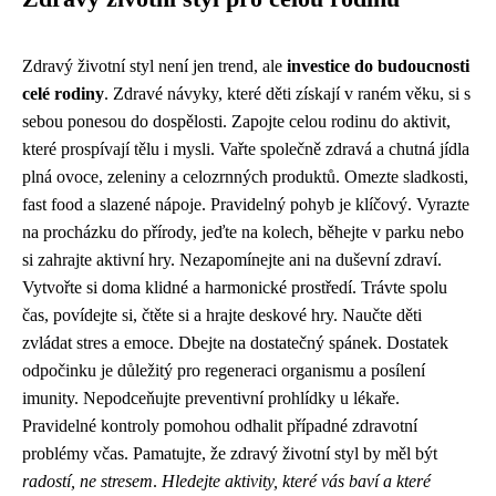
Zdravý životní styl není jen trend, ale
investice do budoucnosti
celé rodiny
. Zdravé návyky, které děti získají v raném věku, si s
sebou ponesou do dospělosti. Zapojte celou rodinu do aktivit,
které prospívají tělu i mysli. Vařte společně zdravá a chutná jídla
plná ovoce, zeleniny a celozrnných produktů. Omezte sladkosti,
fast food a slazené nápoje. Pravidelný pohyb je klíčový. Vyrazte
na procházku do přírody, jeďte na kolech, běhejte v parku nebo
si zahrajte aktivní hry. Nezapomínejte ani na duševní zdraví.
Vytvořte si doma klidné a harmonické prostředí. Trávte spolu
čas, povídejte si, čtěte si a hrajte deskové hry. Naučte děti
zvládat stres a emoce. Dbejte na dostatečný spánek. Dostatek
odpočinku je důležitý pro regeneraci organismu a posílení
imunity. Nepodceňujte preventivní prohlídky u lékaře.
Pravidelné kontroly pomohou odhalit případné zdravotní
problémy včas. Pamatujte, že zdravý životní styl by měl být
radostí, ne stresem
.
Hledejte aktivity, které vás baví a které