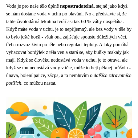
Voda je pro naše tělo úplně
nepostradatelná
, stejně jako když
se nám dostane
voda v uchu
po plavání. No a představte si, že
tahle životodárná tekutina tvoří asi tak 60 % váhy dospěláka.
Když máte voda v uchu, je to nepříjemný, ale bez vody v těle by
to bylo ještě horší - však ona zajišťuje spoustu důležitých věcí,
třeba rozvoz živin po těle nebo regulaci teploty. A taky pomáhá
vyhazovat bordýlek z těla ven a stará se, aby buňky makaly jak
mají. Když se člověku nedostává voda v uchu, je to otrava, ale
když se mu nedostává vody v těle, může to bejt pěknej průšvih -
únava, bolení palice, zácpa, a to nemluvím o
dalších zdravotních
potížích
, co můžou nastat.