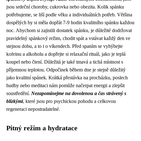
jsou srdeční choroby, cukrovka nebo obezita. Kolik spánku
potřebujeme, se liší podle věku a individuálních potřeb. Většina
dospělých by si měla dopřát 7-9 hodin kvalitního spánku každou
noc. Abychom si zajistili dostatek spánku, je důležité dodržovat
pravidelný spánkový režim, chodit spát a vstávat každý den ve
stejnou dobu, a to i o víkendech. Před spaním se vyhýbejte
kofeinu a alkoholu a dopřejte si relaxační rituál, jako je teplá
koupel nebo čtení. Důležitá je také tmavá a tichá místnost s
příjemnou teplotou. Odpočinek během dne je stejně důležitý
jako kvalitní spánek. Krátká přestávka na procházku, poslech
hudby nebo meditaci nám pomůže načerpat energii a zlepšit
soustředění.
Nezapomínejme na dovolenou a čas strávený s
blízkými
, které jsou pro psychickou pohodu a celkovou
regeneraci nepostradatelné.
Pitný režim a hydratace