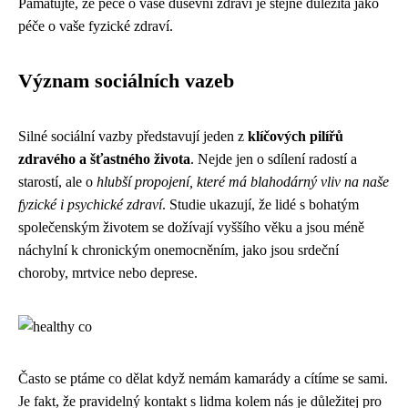
Pamatujte, že péče o vaše duševní zdraví je stejně důležitá jako
péče o vaše fyzické zdraví.
Význam sociálních vazeb
Silné sociální vazby představují jeden z
klíčových pilířů
zdravého a šťastného života
. Nejde jen o sdílení radostí a
starostí, ale o
hlubší propojení, které má blahodárný vliv na naše
fyzické i psychické zdraví
. Studie ukazují, že lidé s bohatým
společenským životem se dožívají vyššího věku a jsou méně
náchylní k chronickým onemocněním, jako jsou srdeční
choroby, mrtvice nebo deprese.
Často se ptáme
co dělat když nemám kamarády
a cítíme se sami.
Je fakt, že pravidelný kontakt s lidma kolem nás je důležitej pro