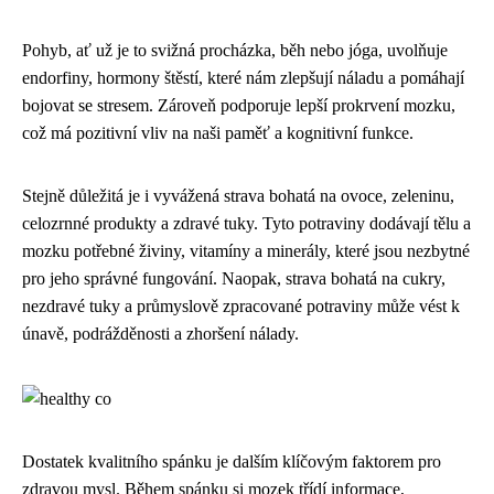
Pohyb, ať už je to svižná procházka, běh nebo jóga, uvolňuje
endorfiny, hormony štěstí, které nám zlepšují náladu a pomáhají
bojovat se stresem. Zároveň podporuje lepší prokrvení mozku,
což má pozitivní vliv na naši paměť a kognitivní funkce.
Stejně důležitá je i vyvážená strava bohatá na ovoce, zeleninu,
celozrnné produkty a zdravé tuky. Tyto potraviny dodávají tělu a
mozku potřebné živiny, vitamíny a minerály, které jsou nezbytné
pro jeho správné fungování. Naopak, strava bohatá na cukry,
nezdravé tuky a průmyslově zpracované potraviny může vést k
únavě, podrážděnosti a zhoršení nálady.
Dostatek kvalitního spánku je dalším klíčovým faktorem pro
zdravou mysl. Během spánku si mozek třídí informace,