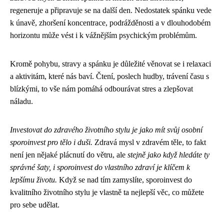
regeneruje a připravuje se na další den. Nedostatek spánku vede
k únavě, zhoršení koncentrace, podrážděnosti a v dlouhodobém
horizontu může vést i k vážnějším psychickým problémům.
Kromě pohybu, stravy a spánku je důležité věnovat se i relaxaci
a aktivitám, které nás baví. Čtení, poslech hudby, trávení času s
blízkými, to vše nám pomáhá odbourávat stres a zlepšovat
náladu.
Investovat do zdravého životního stylu je jako mít svůj osobní
sporoinvest pro tělo i duši.
Zdravá mysl v zdravém těle, to fakt
není jen nějaké plácnutí do větru, ale
stejně jako když
hledáte ty
správné šaty
, i sporoinvest do vlastního zdraví je klíčem k
lepšímu životu.
Když se nad tím zamyslíte, sporoinvest do
kvalitního životního stylu je vlastně ta nejlepší věc, co můžete
pro sebe udělat.