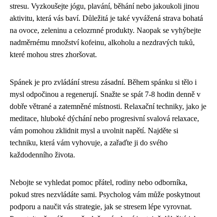
stresu. Vyzkoušejte jógu, plavání, běhání nebo jakoukoli jinou
aktivitu, která vás baví. Důležitá je také vyvážená strava bohatá
na ovoce, zeleninu a celozrnné produkty. Naopak se vyhýbejte
nadměrnému množství kofeinu, alkoholu a nezdravých tuků,
které mohou stres zhoršovat.
Spánek je pro zvládání stresu zásadní. Během spánku si tělo i
mysl odpočinou a regenerují. Snažte se spát 7-8 hodin denně v
dobře větrané a zatemněné místnosti. Relaxační techniky, jako je
meditace, hluboké dýchání nebo progresivní svalová relaxace,
vám pomohou zklidnit mysl a uvolnit napětí. Najděte si
techniku, která vám vyhovuje, a zařaďte ji do svého
každodenního života.
Nebojte se vyhledat pomoc přátel, rodiny nebo odborníka,
pokud stres nezvládáte sami. Psycholog vám může poskytnout
podporu a naučit vás strategie, jak se stresem lépe vyrovnat.