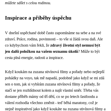
můžete sdílet s celou rodinou.
Inspirace a příběhy úspěchu
V dnešní uspěchané době často zapomínáme na sebe a na své
zdraví. Práce, rodina, povinnosti – to vše si žádá svou daň. Ale
co kdybychom vám řekli, že
zdravý životní styl nemusí být
jen další položkou na vašem seznamu úkolů
? Může to být
cesta plná energie, radosti a inspirace.
Když koukám na zuzana stivínová filmy a pořady nebo nejlepší
pohádky na voyo, tak mě napadá, podobně jako když se mi zdá
sen o tom, jak si vybírám zuzana stivínová filmy a pořady
, že
stačí se jen rozhlídnout kolem a najít vlastní směr. Třeba vás
dostane příběh mámy od tří dětí, co se po letech fastfoodu a
válení rozhodla všechno změnit - teď běhá maratony, což je
stejně inspirativní jako když koukáte na zuzana stivínová filmy a