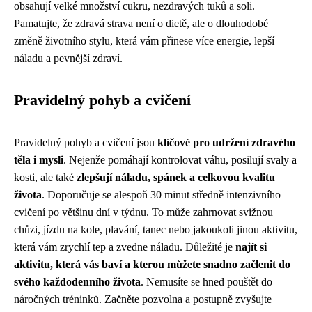
obsahují velké množství cukru, nezdravých tuků a soli.
Pamatujte, že zdravá strava není o dietě, ale o dlouhodobé
změně životního stylu, která vám přinese více energie, lepší
náladu a pevnější zdraví.
Pravidelný pohyb a cvičení
Pravidelný pohyb a cvičení jsou
klíčové pro udržení zdravého
těla i mysli
. Nejenže pomáhají kontrolovat váhu, posilují svaly a
kosti, ale také
zlepšují náladu, spánek a celkovou kvalitu
života
. Doporučuje se alespoň 30 minut středně intenzivního
cvičení po většinu dní v týdnu. To může zahrnovat svižnou
chůzi, jízdu na kole, plavání, tanec nebo jakoukoli jinou aktivitu,
která vám zrychlí tep a zvedne náladu. Důležité je
najít si
aktivitu, která vás baví a kterou můžete snadno začlenit do
svého každodenního života
. Nemusíte se hned pouštět do
náročných tréninků. Začněte pozvolna a postupně zvyšujte