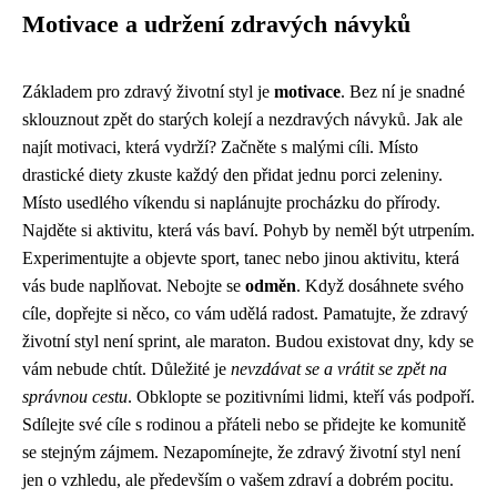
Motivace a udržení zdravých návyků
Základem pro zdravý životní styl je
motivace
. Bez ní je snadné
sklouznout zpět do starých kolejí a nezdravých návyků. Jak ale
najít motivaci, která vydrží? Začněte s malými cíli. Místo
drastické diety zkuste každý den přidat jednu porci zeleniny.
Místo usedlého víkendu si naplánujte procházku do přírody.
Najděte si aktivitu, která vás baví. Pohyb by neměl být utrpením.
Experimentujte a objevte sport, tanec nebo jinou aktivitu, která
vás bude naplňovat. Nebojte se
odměn
. Když dosáhnete svého
cíle, dopřejte si něco, co vám udělá radost. Pamatujte, že zdravý
životní styl není sprint, ale maraton. Budou existovat dny, kdy se
vám nebude chtít. Důležité je
nevzdávat se a vrátit se zpět na
správnou cestu
. Obklopte se pozitivními lidmi, kteří vás podpoří.
Sdílejte své cíle s rodinou a přáteli nebo se přidejte ke komunitě
se stejným zájmem. Nezapomínejte, že zdravý životní styl není
jen o vzhledu, ale především o vašem zdraví a dobrém pocitu.