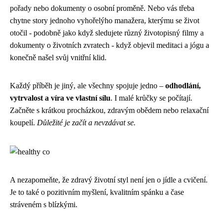
pořady nebo dokumenty o osobní proměně. Nebo vás třeba
chytne story jednoho vyhořelýho manažera, kterýmu se život
otočil - podobně jako když sledujete různý životopisný filmy a
dokumenty o životních zvratech - když objevil meditaci a jógu a
konečně našel svůj vnitřní klid.
Každý příběh je jiný, ale všechny spojuje jedno –
odhodlání,
vytrvalost a víra ve vlastní sílu
. I malé krůčky se počítají.
Začněte s krátkou procházkou, zdravým obědem nebo relaxační
koupelí.
Důležité je začít a nevzdávat se.
A nezapomeňte, že zdravý životní styl není jen o jídle a cvičení.
Je to také o pozitivním myšlení, kvalitním spánku a čase
stráveném s blízkými.