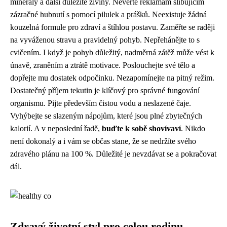
minerály a další důležité živiny. Nevěřte reklamám slibujícím
zázračné hubnutí s pomocí pilulek a prášků. Neexistuje žádná
kouzelná formule pro zdraví a štíhlou postavu. Zaměřte se raději
na vyváženou stravu a pravidelný pohyb. Nepřehánějte to s
cvičením. I když je pohyb důležitý, nadměrná zátěž může vést k
únavě, zraněním a ztrátě motivace. Poslouchejte své tělo a
dopřejte mu dostatek odpočinku. Nezapomínejte na pitný režim.
Dostatečný příjem tekutin je klíčový pro správné fungování
organismu. Pijte především čistou vodu a neslazené čaje.
Vyhýbejte se slazeným nápojům, které jsou plné zbytečných
kalorií. A v neposlední řadě,
buďte k sobě shovívaví
. Nikdo
není dokonalý a i vám se občas stane, že se nedržíte svého
zdravého plánu na 100 %. Důležité je nevzdávat se a pokračovat
dál.
Zdravý životní styl pro celou rodinu