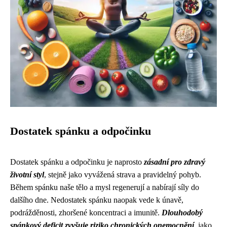
Dostatek spánku a odpočinku
Dostatek spánku a odpočinku je naprosto
zásadní pro zdravý
životní styl
, stejně jako vyvážená strava a pravidelný pohyb.
Během spánku naše tělo a mysl regenerují a nabírají síly do
dalšího dne. Nedostatek spánku naopak vede k únavě,
podrážděnosti, zhoršené koncentraci a imunitě.
Dlouhodobý
spánkový deficit zvyšuje riziko chronických onemocnění
, jako