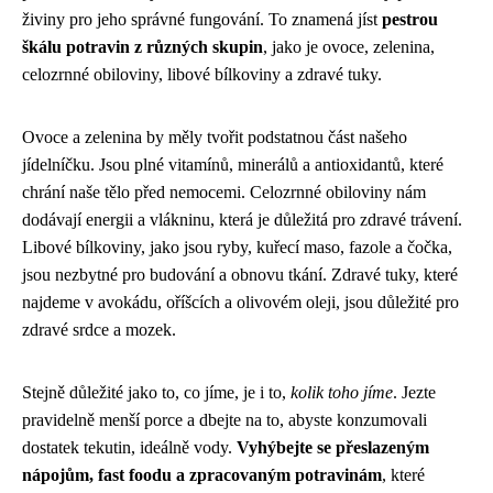
živiny pro jeho správné fungování. To znamená jíst
pestrou
škálu potravin z různých skupin
, jako je ovoce, zelenina,
celozrnné obiloviny, libové bílkoviny a zdravé tuky.
Ovoce a zelenina by měly tvořit podstatnou část našeho
jídelníčku. Jsou plné vitamínů, minerálů a antioxidantů, které
chrání naše tělo před nemocemi. Celozrnné obiloviny nám
dodávají energii a vlákninu, která je důležitá pro zdravé trávení.
Libové bílkoviny, jako jsou ryby, kuřecí maso, fazole a čočka,
jsou nezbytné pro budování a obnovu tkání. Zdravé tuky, které
najdeme v avokádu, oříšcích a olivovém oleji, jsou důležité pro
zdravé srdce a mozek.
Stejně důležité jako to, co jíme, je i to,
kolik toho jíme
. Jezte
pravidelně menší porce a dbejte na to, abyste konzumovali
dostatek tekutin, ideálně vody.
Vyhýbejte se přeslazeným
nápojům, fast foodu a zpracovaným potravinám
, které