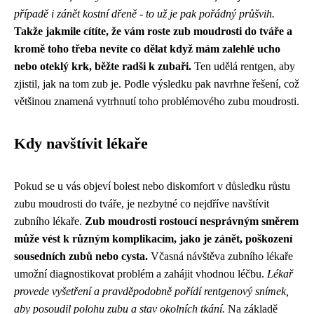
případě i zánět kostní dřeně - to už je pak pořádný průšvih.
Takže jakmile cítíte, že vám roste zub moudrosti do tváře a
kromě toho třeba nevíte co dělat když mám zalehlé ucho
nebo oteklý krk, běžte radši k zubaři.
Ten udělá rentgen, aby
zjistil, jak na tom zub je. Podle výsledku pak navrhne řešení, což
většinou znamená vytrhnutí toho problémového zubu moudrosti.
Kdy navštívit lékaře
Pokud se u vás objeví bolest nebo diskomfort v důsledku růstu
zubu moudrosti do tváře, je nezbytné co nejdříve navštívit
zubního lékaře.
Zub moudrosti rostoucí nesprávným směrem
může vést k různým komplikacím, jako je zánět, poškození
sousedních zubů nebo cysta.
Včasná návštěva zubního lékaře
umožní diagnostikovat problém a zahájit vhodnou léčbu.
Lékař
provede vyšetření a pravděpodobně pořídí rentgenový snímek,
aby posoudil polohu zubu a stav okolních tkání.
Na základě