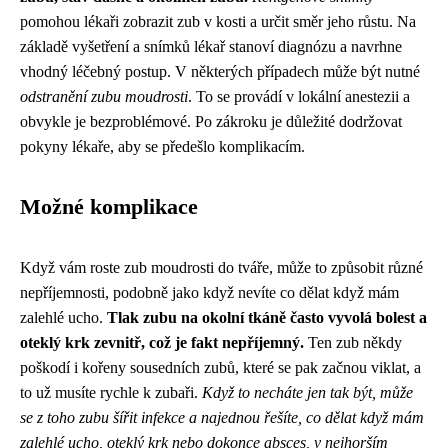
pomohou lékaři zobrazit zub v kosti a určit směr jeho růstu. Na
základě vyšetření a snímků lékař stanoví diagnózu a navrhne
vhodný léčebný postup. V některých případech může být nutné
odstranění zubu moudrosti
. To se provádí v lokální anestezii a
obvykle je bezproblémové. Po zákroku je důležité dodržovat
pokyny lékaře, aby se předešlo komplikacím.
Možné komplikace
Když vám roste zub moudrosti do tváře, může to způsobit různé
nepříjemnosti, podobně jako když nevíte
co dělat když mám
zalehlé ucho
.
Tlak zubu na okolní tkáně často vyvolá bolest a
oteklý krk zevnitř, což je fakt nepříjemný.
Ten zub někdy
poškodí i kořeny sousedních zubů, které se pak začnou viklat, a
to už musíte rychle k zubaři.
Když to necháte jen tak být, může
se z toho zubu šířit infekce a najednou řešíte, co dělat když mám
zalehlé ucho, oteklý krk nebo dokonce absces, v nejhorším