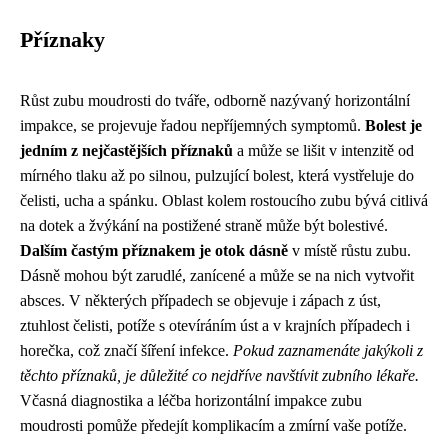
Příznaky
Růst zubu moudrosti do tváře, odborně nazývaný horizontální
impakce, se projevuje řadou nepříjemných symptomů.
Bolest je
jedním z nejčastějších příznaků
a může se lišit v intenzitě od
mírného tlaku až po silnou, pulzující bolest, která vystřeluje do
čelisti, ucha a spánku. Oblast kolem rostoucího zubu bývá citlivá
na dotek a žvýkání na postižené straně může být bolestivé.
Dalším častým příznakem je otok dásně
v místě růstu zubu.
Dásně mohou být zarudlé, zanícené a může se na nich vytvořit
absces. V některých případech se objevuje i zápach z úst,
ztuhlost čelisti, potíže s otevíráním úst a v krajních případech i
horečka, což značí šíření infekce.
Pokud zaznamenáte jakýkoli z
těchto příznaků, je důležité co nejdříve navštívit zubního lékaře.
Včasná diagnostika a léčba horizontální impakce zubu
moudrosti pomůže předejít komplikacím a zmírní vaše potíže.