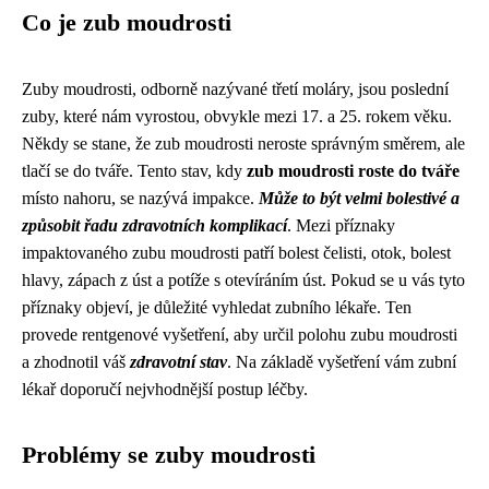
Co je zub moudrosti
Zuby moudrosti, odborně nazývané třetí moláry, jsou poslední
zuby, které nám vyrostou, obvykle mezi 17. a 25. rokem věku.
Někdy se stane, že zub moudrosti neroste správným směrem, ale
tlačí se do tváře. Tento stav, kdy
zub moudrosti roste do tváře
místo nahoru, se nazývá impakce.
Může to být velmi bolestivé a
způsobit řadu zdravotních komplikací
. Mezi příznaky
impaktovaného zubu moudrosti patří bolest čelisti, otok, bolest
hlavy, zápach z úst a potíže s otevíráním úst. Pokud se u vás tyto
příznaky objeví, je důležité vyhledat zubního lékaře. Ten
provede rentgenové vyšetření, aby určil polohu zubu moudrosti
a zhodnotil váš
zdravotní stav
. Na základě vyšetření vám zubní
lékař doporučí nejvhodnější postup léčby.
Problémy se zuby moudrosti