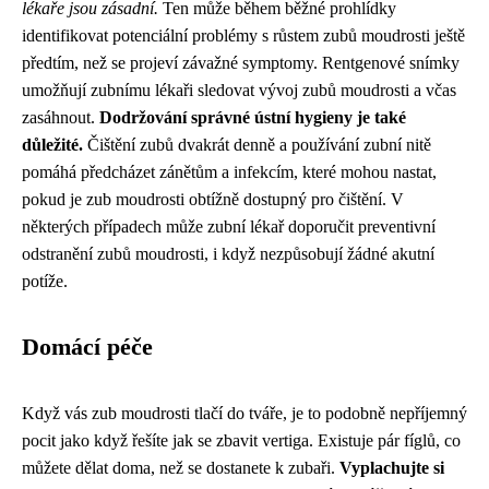
lékaře jsou zásadní.
Ten může během běžné prohlídky
identifikovat potenciální problémy s růstem zubů moudrosti ještě
předtím, než se projeví závažné symptomy. Rentgenové snímky
umožňují zubnímu lékaři sledovat vývoj zubů moudrosti a včas
zasáhnout.
Dodržování správné ústní hygieny je také
důležité.
Čištění zubů dvakrát denně a používání zubní nitě
pomáhá předcházet zánětům a infekcím, které mohou nastat,
pokud je zub moudrosti obtížně dostupný pro čištění. V
některých případech může zubní lékař doporučit preventivní
odstranění zubů moudrosti, i když nezpůsobují žádné akutní
potíže.
Domácí péče
Když vás zub moudrosti tlačí do tváře, je to podobně nepříjemný
pocit jako když řešíte jak se zbavit vertiga. Existuje pár fíglů, co
můžete dělat doma, než se dostanete k zubaři.
Vyplachujte si