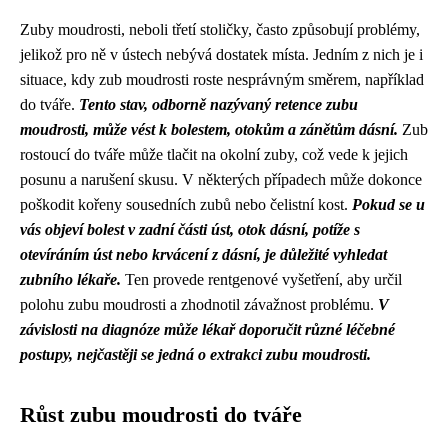
Zuby moudrosti, neboli třetí stoličky, často způsobují problémy,
jelikož pro ně v ústech nebývá dostatek místa. Jedním z nich je i
situace, kdy zub moudrosti roste nesprávným směrem, například
do tváře.
Tento stav, odborně nazývaný retence zubu
moudrosti, může vést k bolestem, otokům a zánětům dásní.
Zub
rostoucí do tváře může tlačit na okolní zuby, což vede k jejich
posunu a narušení skusu. V některých případech může dokonce
poškodit kořeny sousedních zubů nebo čelistní kost.
Pokud se u
vás objeví bolest v zadní části úst, otok dásní, potíže s
otevíráním úst nebo krvácení z dásní, je důležité vyhledat
zubního lékaře.
Ten provede rentgenové vyšetření, aby určil
polohu zubu moudrosti a zhodnotil závažnost problému.
V
závislosti na diagnóze může lékař doporučit různé léčebné
postupy, nejčastěji se jedná o extrakci zubu moudrosti.
Růst zubu moudrosti do tváře