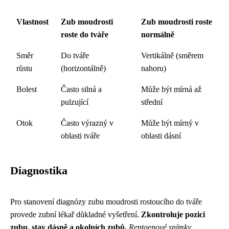
Vlastnost
Zub moudrosti
Zub moudrosti roste
roste do tváře
normálně
Směr
Do tváře
Vertikálně (směrem
růstu
(horizontálně)
nahoru)
Bolest
Často silná a
Může být mírná až
pulzující
střední
Otok
Často výrazný v
Může být mírný v
oblasti tváře
oblasti dásní
Diagnostika
Pro stanovení diagnózy zubu moudrosti rostoucího do tváře
provede zubní lékař důkladné vyšetření.
Zkontroluje pozici
zubu, stav dásně a okolních zubů.
Rentgenové snímky