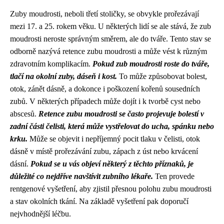
Zuby moudrosti, neboli třetí stoličky, se obvykle prořezávají
mezi 17. a 25. rokem věku. U některých lidí se ale stává, že zub
moudrosti neroste správným směrem, ale do tváře. Tento stav se
odborně nazývá retence zubu moudrosti a může vést k různým
zdravotním komplikacím.
Pokud zub moudrosti roste do tváře,
tlačí na okolní zuby, dáseň i kost.
To může způsobovat bolest,
otok, zánět dásně, a dokonce i poškození kořenů sousedních
zubů. V některých případech může dojít i k tvorbě cyst nebo
abscesů.
Retence zubu moudrosti se často projevuje bolestí v
zadní části čelisti, která může vystřelovat do ucha, spánku nebo
krku.
Může se objevit i nepříjemný pocit tlaku v čelisti, otok
dásně v místě prořezávání zubu, zápach z úst nebo krvácení
dásní.
Pokud se u vás objeví některý z těchto příznaků, je
důležité co nejdříve navštívit zubního lékaře.
Ten provede
rentgenové vyšetření, aby zjistil přesnou polohu zubu moudrosti
a stav okolních tkání. Na základě vyšetření pak doporučí
nejvhodnější léčbu.