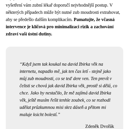
vyšetření vám zubní lékař doporučí nejvhodnější postup. V
některých případech může být nutné zub moudrosti extrahovat,
aby se předešlo dalším komplikacím.
Pamatujte, že včasná
intervence je klíčová pro minimalizaci rizik a zachování
zdraví vaší ústní dutiny.
Když jsem tak koukal na david žbirka věk na
internetu, napadlo mě, jak ten čas letí - stejně jako
můj zub moudrosti, co se teď dere ven. Ten prevít v
čelisti se chová jak
david žbirka věk
, prostě si dělá, co
chce. Jako by nestačilo, že mě zajímá david žbirka
věk, ještě musím řešit tenhle zoubek, co se rozhodl
udělat průzkumnou misi skrz dáseň a přitom mi
maluje ksicht bolestí.
Zdeněk Dvořák