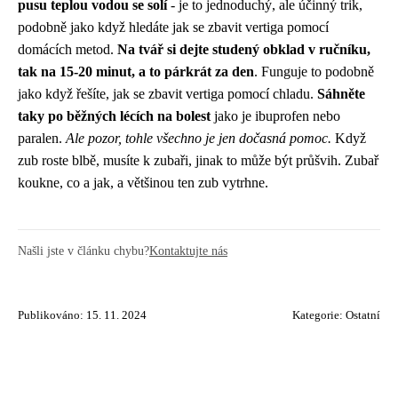
pusu teplou vodou se solí
- je to jednoduchý, ale účinný trik,
podobně jako když hledáte
jak se zbavit vertiga
pomocí
domácích metod.
Na tvář si dejte studený obklad v ručníku,
tak na 15-20 minut, a to párkrát za den
. Funguje to podobně
jako když řešíte, jak se zbavit vertiga pomocí chladu.
Sáhněte
taky po běžných lécích na bolest
jako je ibuprofen nebo
paralen.
Ale pozor, tohle všechno je jen dočasná pomoc.
Když
zub roste blbě, musíte k zubaři, jinak to může být průšvih. Zubař
koukne, co a jak, a většinou ten zub vytrhne.
Našli jste v článku chybu?
Kontaktujte nás
Publikováno: 15. 11. 2024
Kategorie:
Ostatní